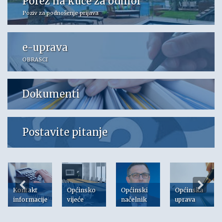
Porez na kuće za odmor
Poziv za podnošenje prijava
e-uprava
OBRASCI
Dokumenti
Postavite pitanje
Kontakt
Općinsko
Općinski
Općinska
informacije
vijeće
načelnik
uprava