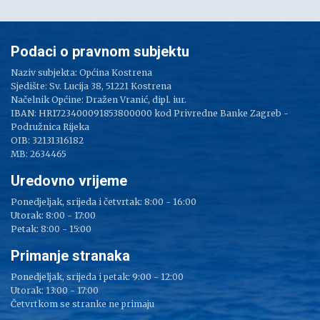
Podaci o pravnom subjektu
Naziv subjekta: Općina Kostrena
Sjedište: Sv. Lucija 38, 51221 Kostrena
Načelnik Općine: Dražen Vranić, dipl. iur.
IBAN: HR1723400091853800000 kod Privredne Banke Zagreb -
Podružnica Rijeka
OIB: 32131316182
MB: 2634465
Uredovno vrijeme
Ponedjeljak, srijeda i četvrtak: 8:00 - 16:00
Utorak: 8:00 - 17:00
Petak: 8:00 - 15:00
Primanje stranaka
Ponedjeljak, srijeda i petak: 9:00 - 12:00
Utorak: 13:00 - 17:00
Četvrtkom se stranke ne primaju