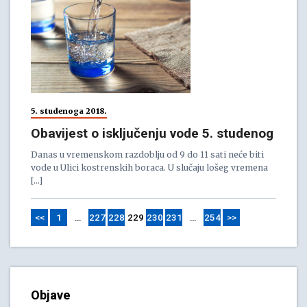
5. studenoga 2018.
Obavijest o isključenju vode 5. studenog
Danas u vremenskom razdoblju od 9 do 11 sati neće biti
vode u Ulici kostrenskih boraca. U slučaju lošeg vremena
[…]
<<
1
…
227
228
229
230
231
…
254
>>
Objave