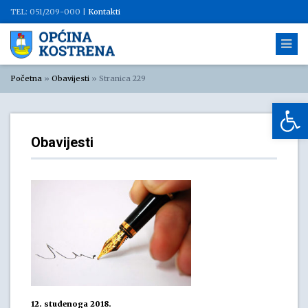
TEL: 051/209-000 |
Kontakti
Početna
»
Obavijesti
»
Stranica 229
Op
Obavijesti
12. studenoga 2018.