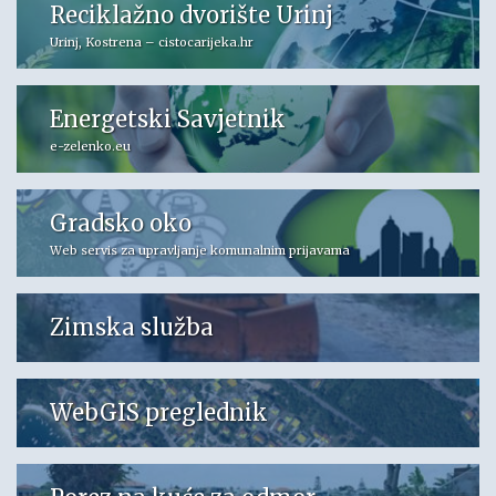
Reciklažno dvorište Urinj
Urinj, Kostrena – cistocarijeka.hr
Energetski Savjetnik
e-zelenko.eu
Gradsko oko
Web servis za upravljanje komunalnim prijavama
Zimska služba
WebGIS preglednik