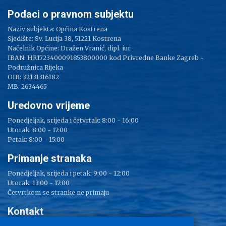
Podaci o pravnom subjektu
Naziv subjekta: Općina Kostrena
Sjedište: Sv. Lucija 38, 51221 Kostrena
Načelnik Općine: Dražen Vranić, dipl. iur.
IBAN: HR1723400091853800000 kod Privredne Banke Zagreb -
Podružnica Rijeka
OIB: 32131316182
MB: 2634465
Uredovno vrijeme
Ponedjeljak, srijeda i četvrtak: 8:00 - 16:00
Utorak: 8:00 - 17:00
Petak: 8:00 - 15:00
Primanje stranaka
Ponedjeljak, srijeda i petak: 9:00 - 12:00
Utorak: 13:00 - 17:00
Četvrtkom se stranke ne primaju
Kontakt