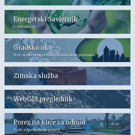
Energetski Savjetnik
e-zelenko.eu
Gradsko oko
Web servis za upravljanje komunalnim prijavama
Zimska služba
WebGIS preglednik
Porez na kuće za odmor
Poziv za podnošenje prijava