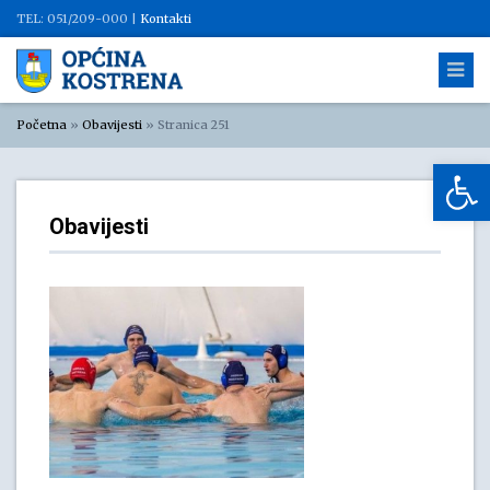
TEL: 051/209-000 |
Kontakti
Početna
»
Obavijesti
»
Stranica 251
Op
Obavijesti