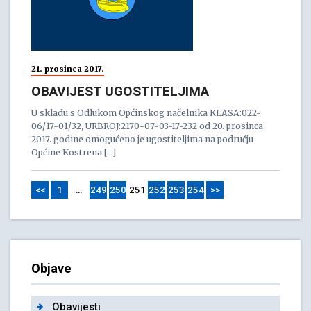
21. prosinca 2017.
OBAVIJEST UGOSTITELJIMA
U skladu s Odlukom Općinskog načelnika KLASA:022-
06/17-01/32, URBROJ:2170-07-03-17-232 od 20. prosinca
2017. godine omogućeno je ugostiteljima na području
Općine Kostrena […]
<<
1
…
249
250
251
252
253
254
>>
Objave
Obavijesti