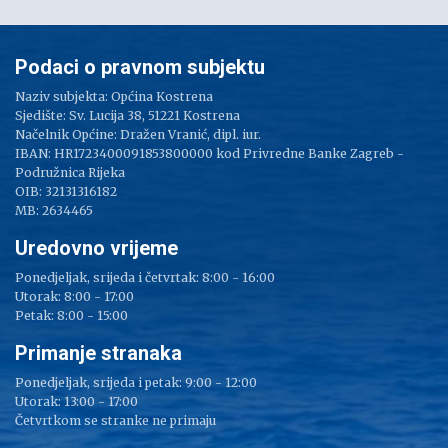
Podaci o pravnom subjektu
Naziv subjekta: Općina Kostrena
Sjedište: Sv. Lucija 38, 51221 Kostrena
Načelnik Općine: Dražen Vranić, dipl. iur.
IBAN: HR1723400091853800000 kod Privredne Banke Zagreb -
Podružnica Rijeka
OIB: 32131316182
MB: 2634465
Uredovno vrijeme
Ponedjeljak, srijeda i četvrtak: 8:00 - 16:00
Utorak: 8:00 - 17:00
Petak: 8:00 - 15:00
Primanje stranaka
Ponedjeljak, srijeda i petak: 9:00 - 12:00
Utorak: 13:00 - 17:00
Četvrtkom se stranke ne primaju