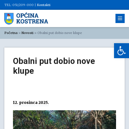
TEL: 051/209-000 |
Kontakti
Početna
»
Novosti
»
Obalni put dobio nove klupe
Op
Obalni put dobio nove
klupe
12. prosinca 2025.