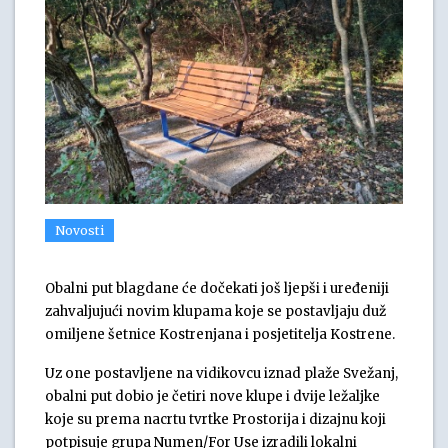
Novosti
Obalni put blagdane će dočekati još ljepši i uređeniji
zahvaljujući novim klupama koje se postavljaju duž
omiljene šetnice Kostrenjana i posjetitelja Kostrene.
Uz one postavljene na vidikovcu iznad plaže Svežanj,
obalni put dobio je četiri nove klupe i dvije ležaljke
koje su prema nacrtu tvrtke Prostorija i dizajnu koji
potpisuje grupa Numen/For Use izradili lokalni