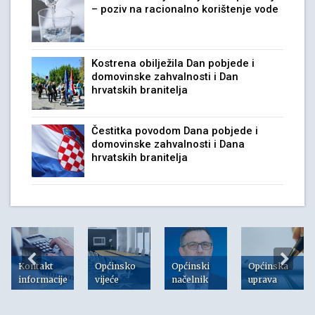
– poziv na racionalno korištenje vode
Kostrena obilježila Dan pobjede i
domovinske zahvalnosti i Dan
hrvatskih branitelja
Čestitka povodom Dana pobjede i
domovinske zahvalnosti i Dana
hrvatskih branitelja
Kontakt
Općinsko
Općinski
Općinska
informacije
vijeće
načelnik
uprava