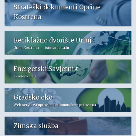
Strateški dokumenti Općine
Kostrena
Reciklažno dvorište Urinj
Urinj, Kostrena – cistocarijeka.hr
Energetski Savjetnik
e-zelenko.eu
Gradsko oko
Web servis za upravljanje komunalnim prijavama
Zimska služba