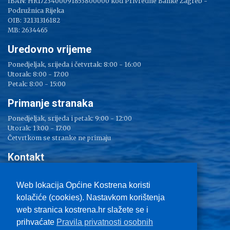
IBAN: HR1723400091853800000 kod Privredne Banke Zagreb -
Podružnica Rijeka
OIB: 32131316182
MB: 2634465
Uredovno vrijeme
Ponedjeljak, srijeda i četvrtak: 8:00 - 16:00
Utorak: 8:00 - 17:00
Petak: 8:00 - 15:00
Primanje stranaka
Ponedjeljak, srijeda i petak: 9:00 - 12:00
Utorak: 13:00 - 17:00
Četvrtkom se stranke ne primaju
Kontakt
Adresa: Sv. Lucija 38
Tel: 051/ 209 000
Web lokacija Općine Kostrena koristi
Fax: 051/ 289 400
kolačiće (cookies). Nastavkom korištenja
E-mail:
kostrena@kostrena.hr
web stranica kostrena.hr slažete se i
Kontakt informacije
prihvaćate
Pravila privatnosti osobnih
Uvjeti korištenja