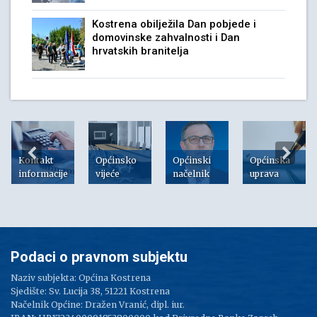
Kostrena obilježila Dan pobjede i
domovinske zahvalnosti i Dan
hrvatskih branitelja
Kontakt
Općinsko
Općinski
Općinska
informacije
vijeće
načelnik
uprava
Podaci o pravnom subjektu
Naziv subjekta: Općina Kostrena
Sjedište: Sv. Lucija 38, 51221 Kostrena
Načelnik Općine: Dražen Vranić, dipl. iur.