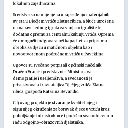
lokalnim zajednicama.
Sredstva su namijenjena unapređenju materijalnih
uvjeta u Dječjem vrtiću Zlatna ribica, a bit će utrošena
na nabavu jednog igrala za vanjsko igralište te
dodatnu opremu za centralnu kuhinju vrtića. Oprema
će omogućiti odgovarajući kapacitet za pripremu
obroka za djecu u matičnom objektu kao i
novootvorenom područnom vrtiću u Pavekima.
Ugovor su svečano potpisali općinski načelnik
Dražen Vranić i predstavnici Ministarstva
demografije i useljeništva, a svečanosti je
prisustvovala i ravnateljica Dječjeg vrtića Zlatna
ribica, gospođa Katarina Bevandić.
Cilj ovog projekta je stvaranje kvalitetnijeg i
sigurnijeg okruženja za boravak djece u vrtiću kroz
poboljšanje infrastrukture i podršku svakodnevnom
radu odgojno-obrazovnih djelatnika.