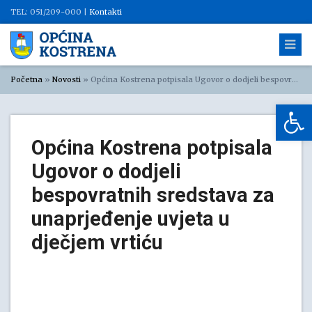
TEL: 051/209-000 |
Kontakti
Početna
»
Novosti
»
Općina Kostrena potpisala Ugovor o dodjeli bespovratnih sredstava za unaprjeđenje uvjeta u dječjem vrtiću
Op
Općina Kostrena potpisala
Ugovor o dodjeli
bespovratnih sredstava za
unaprjeđenje uvjeta u
dječjem vrtiću