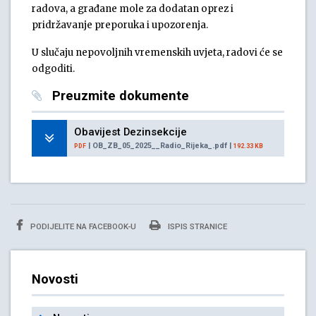
radova, a građane mole za dodatan oprez i
pridržavanje preporuka i upozorenja.
U slučaju nepovoljnih vremenskih uvjeta, radovi će se
odgoditi.
Preuzmite dokumente
Obavijest Dezinsekcije
| OB_ZB_05_2025__Radio_Rijeka_.pdf |
PDF
192.33 KB
PODIJELITE NA FACEBOOK-U
ISPIS STRANICE
Novosti