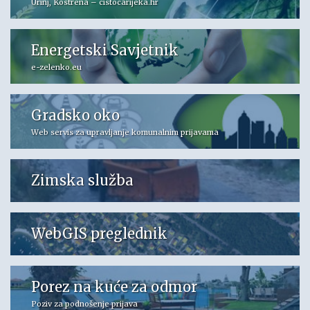
Urinj, Kostrena – cistocarijeka.hr
Energetski Savjetnik
e-zelenko.eu
Gradsko oko
Web servis za upravljanje komunalnim prijavama
Zimska služba
WebGIS preglednik
Porez na kuće za odmor
Poziv za podnošenje prijava