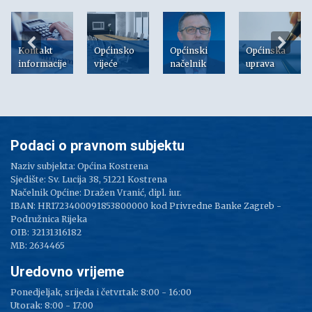
Kontakt
Općinsko
Općinski
Općinska
informacije
vijeće
načelnik
uprava
Podaci o pravnom subjektu
Naziv subjekta: Općina Kostrena
Sjedište: Sv. Lucija 38, 51221 Kostrena
Načelnik Općine: Dražen Vranić, dipl. iur.
IBAN: HR1723400091853800000 kod Privredne Banke Zagreb -
Podružnica Rijeka
OIB: 32131316182
MB: 2634465
Uredovno vrijeme
Ponedjeljak, srijeda i četvrtak: 8:00 - 16:00
Utorak: 8:00 - 17:00