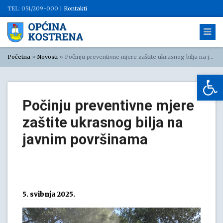
TEL: 051/209-000 |
Kontakti
Početna
»
Novosti
»
Počinju preventivne mjere zaštite ukrasnog bilja na javnim površinama
Op
Počinju preventivne mjere
zaštite ukrasnog bilja na
javnim površinama
5. svibnja 2025.