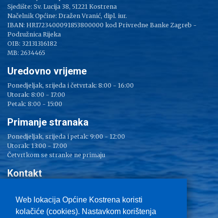
Sjedište: Sv. Lucija 38, 51221 Kostrena
Načelnik Općine: Dražen Vranić, dipl. iur.
IBAN: HR1723400091853800000 kod Privredne Banke Zagreb -
Podružnica Rijeka
OIB: 32131316182
MB: 2634465
Uredovno vrijeme
Ponedjeljak, srijeda i četvrtak: 8:00 - 16:00
Utorak: 8:00 - 17:00
Petak: 8:00 - 15:00
Primanje stranaka
Ponedjeljak, srijeda i petak: 9:00 - 12:00
Utorak: 13:00 - 17:00
Četvrtkom se stranke ne primaju
Kontakt
Adresa: Sv. Lucija 38
Tel: 051/ 209 000
Web lokacija Općine Kostrena koristi
Fax: 051/ 289 400
kolačiće (cookies). Nastavkom korištenja
E-mail:
kostrena@kostrena.hr