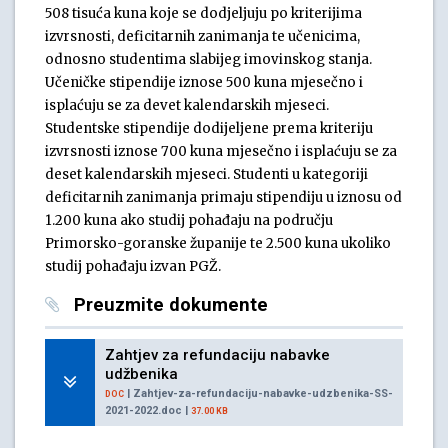
508 tisuća kuna koje se dodjeljuju po kriterijima
izvrsnosti, deficitarnih zanimanja te učenicima,
odnosno studentima slabijeg imovinskog stanja.
Učeničke stipendije iznose 500 kuna mjesečno i
isplaćuju se za devet kalendarskih mjeseci.
Studentske stipendije dodijeljene prema kriteriju
izvrsnosti iznose 700 kuna mjesečno i isplaćuju se za
deset kalendarskih mjeseci. Studenti u kategoriji
deficitarnih zanimanja primaju stipendiju u iznosu od
1.200 kuna ako studij pohađaju na području
Primorsko-goranske županije te 2.500 kuna ukoliko
studij pohađaju izvan PGŽ.
Preuzmite dokumente
Zahtjev za refundaciju nabavke
udžbenika
| Zahtjev-za-refundaciju-nabavke-udzbenika-SS-
DOC
2021-2022.doc |
37.00 KB