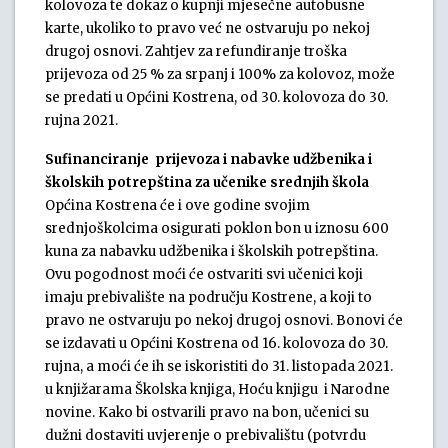
kolovoza te dokaz o kupnji mjesečne autobusne
karte, ukoliko to pravo već ne ostvaruju po nekoj
drugoj osnovi. Zahtjev za refundiranje troška
prijevoza od 25 % za srpanj i 100% za kolovoz, može
se predati u Općini Kostrena, od 30. kolovoza do 30.
rujna 2021.
Sufinanciranje prijevoza i nabavke udžbenika i
školskih potrepština za učenike srednjih škola
Općina Kostrena će i ove godine svojim
srednjoškolcima osigurati poklon bon u iznosu 600
kuna za nabavku udžbenika i školskih potrepština.
Ovu pogodnost moći će ostvariti svi učenici koji
imaju prebivalište na području Kostrene, a koji to
pravo ne ostvaruju po nekoj drugoj osnovi. Bonovi će
se izdavati u Općini Kostrena od 16. kolovoza do 30.
rujna, a moći će ih se iskoristiti do 31. listopada 2021.
u knjižarama Školska knjiga, Hoću knjigu i Narodne
novine. Kako bi ostvarili pravo na bon, učenici su
dužni dostaviti uvjerenje o prebivalištu (potvrdu