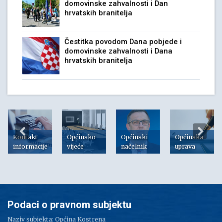
domovinske zahvalnosti i Dan
hrvatskih branitelja
Čestitka povodom Dana pobjede i
domovinske zahvalnosti i Dana
hrvatskih branitelja
Kontakt
Općinsko
Općinski
Općinska
informacije
vijeće
načelnik
uprava
Podaci o pravnom subjektu
Naziv subjekta: Općina Kostrena