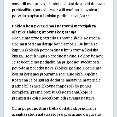
ostvarili ovo pravo, učenici su dužni dostaviti dokaz o
prebivalištu (potvrdu MUP-a ili osobnu iskaznicu) i
potvrdu o upisu u školsku godinu 2021./2022.
Poklon bon prvašićima i nastavni materijali za
učenike slabijeg imovinskog stanja
Učenicima prvog razreda Osnovne škole Kostrena
Općina Kostrena daruje bon u iznosu 300 kuna za
kupnju školskih potrepština u knjižarama Školska
knjiga, Hoću knjigu i Narodne novine. Poklon bonovi
će se učenicima podijeliti na prigodnoj svečanosti
povodom početka nove školske godine. Učenicima
koji su korisnici programa socijalne skrbi, Općina
Kostrena će osigurati dodatne nastavne materijale
(radne bilježnice, likovne mape i sl.) do punog
kompleta (prema popisu OŠ Kostrena), koje će
preuzeti u školi s početkom održavanja nastave.
Ovim pogodnostima treba dodati i stipendiranje
učenika i studenata za što je u proračunu osigurano