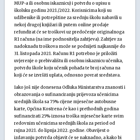
MUP-a ili osobnu iskaznicu) i potvrdu o upisu u
školsku godinu 2021./2022. Korisnicima koji su
udžbenike ili potrepštine za srednju školu nabavili u
nekoj drugoj knjižari ili putem online prodaje
refundirat će se troškovi uz predočenje originalnoga
R1 računa (na ime podnositelja zahtjeva). Zahtjev za
nadoknadu troškova može se podnijeti najkasnije do
31. listopada 2021. Računu R1 potrebno je priložiti
uvjerenje o prebivalištu ili osobnu iskaznicu učenika,
potvrdu škole koju učenik pohađa te broj računa na
koji će se izvršiti uplata, odnosno povrat sredstava.
Iako još nije donesena Odluka Ministarstva znanosti i
obrazovanja o sufinanciranju prijevoza učenicima
srednjih škola sa 75% cijene mjesečne autobusne
karte, Općina Kostrena će kao i prethodnih godina
sufinancirati 25% iznosa troška mjesečne karte svim
redovnim učenicima srednjih škola za period od
rujna 2021. do lipnja 2022. godine. Obavijest o
izdavanju potvrda objavit će se naknadno, a kako bi