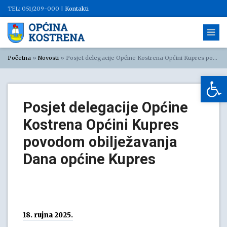
TEL: 051/209-000 |
Kontakti
Početna
»
Novosti
»
Posjet delegacije Općine Kostrena Općini Kupres povodom obilježavanja Dana općine Kupres
Op
Posjet delegacije Općine
Kostrena Općini Kupres
povodom obilježavanja
Dana općine Kupres
18. rujna 2025.