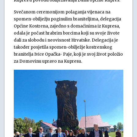
Kupres u povodu obilježavanja Dana općine Kupres.
Svečanom ceremonijom polaganja vijenaca na
spomen-obilježju poginulim braniteljima, delegacija
Općine Kostrena, zajedno s domaćinima iz Kupresa,
odala je počast hrabrim borcima koji su svoje živote
dali za slobodu i neovisnost Hrvatske. Delegacija je
također posjetila spomen-obilježje kostrenskog
branitelja Ivice Opačka- Paje, koji je svoj život položio
za Domovinu upravo na Kupresu.