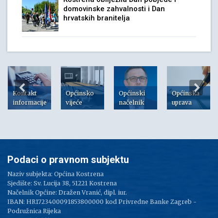
domovinske zahvalnosti i Dan
hrvatskih branitelja
Kontakt
Općinsko
Općinski
Općinska
informacije
vijeće
načelnik
uprava
Podaci o pravnom subjektu
Naziv subjekta: Općina Kostrena
Sjedište: Sv. Lucija 38, 51221 Kostrena
Načelnik Općine: Dražen Vranić, dipl. iur.
IBAN: HR1723400091853800000 kod Privredne Banke Zagreb -
Podružnica Rijeka