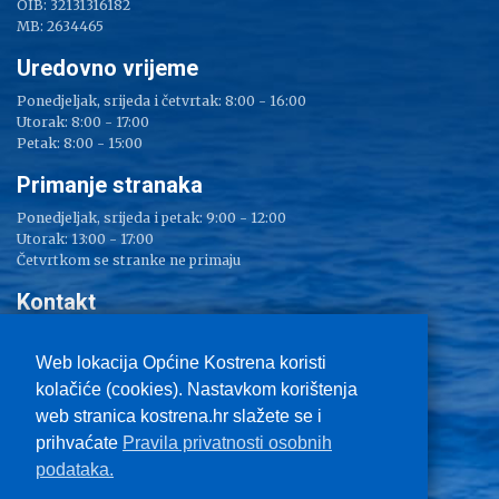
OIB: 32131316182
MB: 2634465
Uredovno vrijeme
Ponedjeljak, srijeda i četvrtak: 8:00 - 16:00
Utorak: 8:00 - 17:00
Petak: 8:00 - 15:00
Primanje stranaka
Ponedjeljak, srijeda i petak: 9:00 - 12:00
Utorak: 13:00 - 17:00
Četvrtkom se stranke ne primaju
Kontakt
Adresa: Sv. Lucija 38
Tel: 051/ 209 000
Web lokacija Općine Kostrena koristi
Fax: 051/ 289 400
kolačiće (cookies). Nastavkom korištenja
E-mail:
kostrena@kostrena.hr
web stranica kostrena.hr slažete se i
Kontakt informacije
prihvaćate
Pravila privatnosti osobnih
Uvjeti korištenja
podataka.
Pravo na pristup informacijama