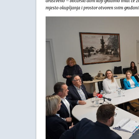
društveno – boćarski dom koji gradimo imat će zn
mjesto okupljanja i prostor otvoren svim građani