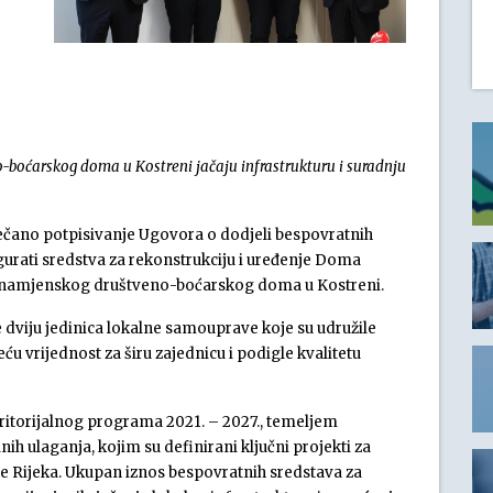
-boćarskog doma u Kostreni jačaju infrastrukturu i suradnju
večano potpisivanje Ugovora o dodjeli bespovratnih
igurati sredstva za rekonstrukciju i uređenje Doma
išenamjenskog društveno-boćarskog doma u Kostreni.
 dviju jedinica lokalne samouprave koje su udružile
eću vrijednost za širu zajednicu i podigle kvalitetu
eritorijalnog programa 2021. – 2027., temeljem
ih ulaganja, kojim su definirani ključni projekti za
e Rijeka. Ukupan iznos bespovratnih sredstava za