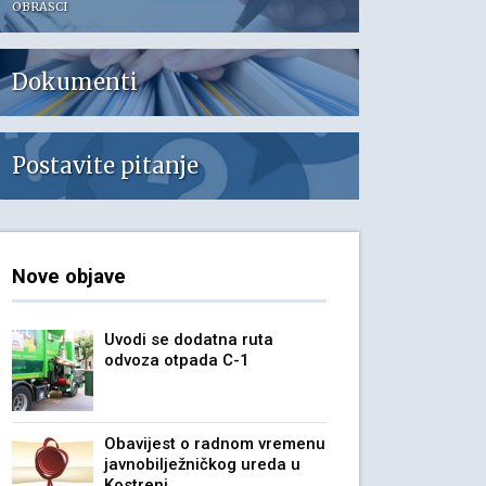
OBRASCI
Dokumenti
Postavite pitanje
Nove objave
Uvodi se dodatna ruta
odvoza otpada C-1
Obavijest o radnom vremenu
javnobilježničkog ureda u
Kostreni