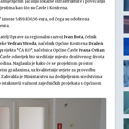
 namijenjenih jačanju lokalne infrastrukture i povećanju
jestima kao što su Čavle i Kostrena.
“ iznose 5.859.830,56 eura, od čega su odobrena
 eura.
natelj Uprave za regionalni razvoj
Ivan Bota
, čelnik
jeke
Vedran Vivoda
, načelnik Općine Kostrena
Dražen
 projekta “ČA KO”, načelnica Općine Čavle
Ivana Cvitan
e Čavle oduvijek bio središnje mjesto društvenog života
odina. Naglasila je kako će se projektom prostor
svim građanima, uz kvalitetnije uvjete za provedbu
. Zahvalila je Ministarstvu na dodijeljenim sredstvima
o istaknuvši važnost zajedničkih projekata s Općinom