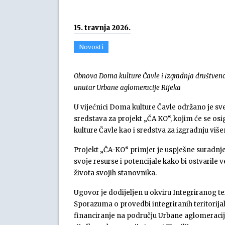
15. travnja 2026.
Novosti
Obnova Doma kulture Čavle i izgradnja društveno
unutar Urbane aglomeracije Rijeka
U vijećnici Doma kulture Čavle održano je s
sredstava za projekt „ČA KO“, kojim će se os
kulture Čavle kao i sredstva za izgradnju v
Projekt „ČA-KO“ primjer je uspješne suradnje
svoje resurse i potencijale kako bi ostvarile v
života svojih stanovnika.
Ugovor je dodijeljen u okviru Integriranog t
Sporazuma o provedbi integriranih teritorijaln
financiranje na području Urbane aglomeracij