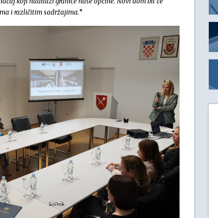
ačaj koji nadilazi granice naše općine. Novi dom bit će
ma i različitim sadržajima
.
“