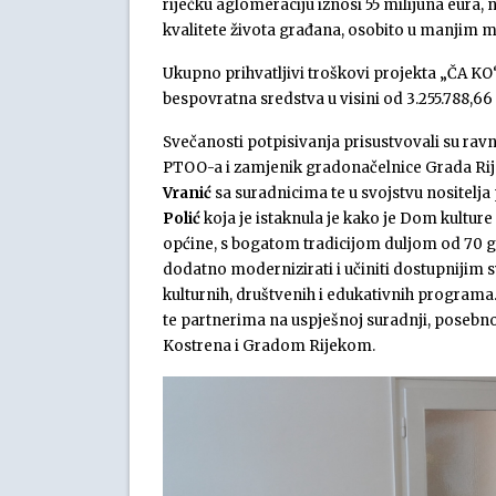
riječku aglomeraciju iznosi 55 milijuna eura,
kvalitete života građana, osobito u manjim m
Ukupno prihvatljivi troškovi projekta „ČA KO
bespovratna sredstva u visini od 3.255.788,66
Svečanosti potpisivanja prisustvovali su rav
PTOO-a i zamjenik gradonačelnice Grada Ri
Vranić
sa suradnicima te u svojstvu nositelja
Polić
koja je istaknula je kako je Dom kultur
općine, s bogatom tradicijom duljom od 70 g
dodatno modernizirati i učiniti dostupnijim 
kulturnih, društvenih i edukativnih programa
te partnerima na uspješnoj suradnji, posebn
Kostrena i Gradom Rijekom.