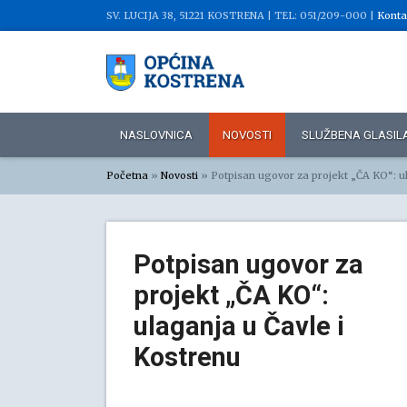
SV. LUCIJA 38, 51221 KOSTRENA |
TEL: 051/209-000 |
Konta
NASLOVNICA
NOVOSTI
SLUŽBENA GLASIL
Početna
»
Novosti
»
Potpisan ugovor za projekt „ČA KO“: u
Potpisan ugovor za
projekt „ČA KO“:
ulaganja u Čavle i
Kostrenu