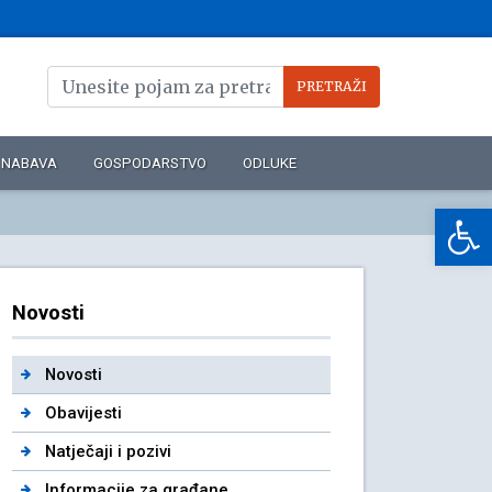
NABAVA
GOSPODARSTVO
ODLUKE
Op
Novosti
Novosti
Obavijesti
Natječaji i pozivi
Informacije za građane