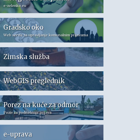
e-zelenko.eu
Gradsko oko
Web servis za upravljanje komunalnim prijavama
Zimska služba
WebGIS preglednik
Porez na kuće za odmor
Poziv za podnošenje prijava
e-uprava