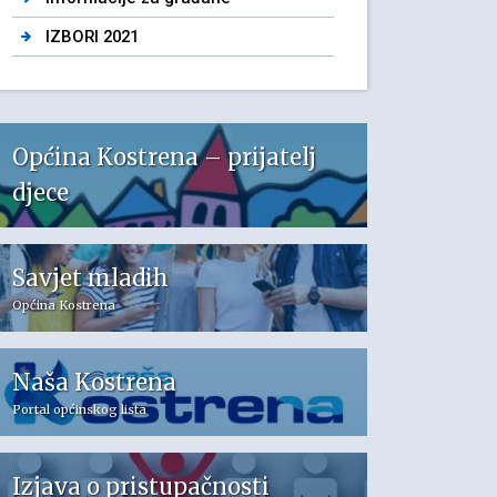
IZBORI 2021
Općina Kostrena – prijatelj
djece
Savjet mladih
Općina Kostrena
Naša Kostrena
Portal općinskog lista
Izjava o pristupačnosti