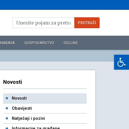
NABAVA
GOSPODARSTVO
ODLUKE
Op
Novosti
Novosti
Obavijesti
Natječaji i pozivi
Informacije za građane