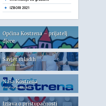
IZBORI 2021
Općina Kostrena – prijatelj
djece
Savjet mladih
Općina Kostrena
Naša Kostrena
Portal općinskog lista
Izjava o pristupačnosti