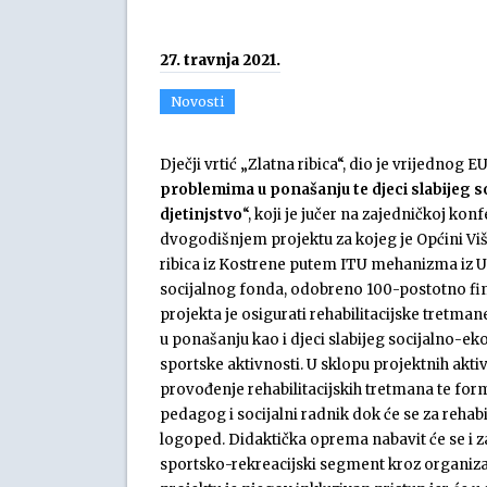
27. travnja 2021.
Novosti
Dječji vrtić „Zlatna ribica“, dio je vrijednog E
problemima u ponašanju te djeci slabijeg 
djetinjstvo
“, koji je jučer na zajedničkoj kon
dvogodišnjem projektu za kojeg je Općini Viš
ribica iz Kostrene putem ITU mehanizma iz 
socijalnog fonda, odobreno 100-postotno fi
projekta je osigurati rehabilitacijske tretma
u ponašanju kao i djeci slabijeg socijalno-e
sportske aktivnosti. U sklopu projektnih aktiv
provođenje rehabilitacijskih tretmana te formi
pedagog i socijalni radnik dok će se za rehab
logoped. Didaktička oprema nabavit će se i za
sportsko-rekreacijski segment kroz organizaci