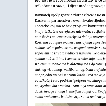
projektu je njegov inkluzivan pristup jer će 
teškoćama u razvoju i djeca urednog razvoja.
Ravnatelj Dječjeg vrtića Zlatna ribica iz Kost
Kastvu na partnerstvu u ovom hvalevrijednom
i potrebe kojima se bavi projekt u kontinuir
imaju teškoće u razvoju bez adekvatne socijalne s
poteškoće i upućuju roditelje na daljnju opserva
Kostrena podupire sva naša nastojanja u posti
godine našim polaznicima osigurali vanjske surad
zaposleni na tri sata tjedno te nam uvelike olak
godina naš vrtić ima i senzornu sobu koju nam j
stručnim suradnicima kvalitetniji rad s djecom u 
slušnog, vizualnog i vestibularnog. Ovim projek
unaprijediti taj naš senzorni kutak. Brza reakcija
poteškoća, i zato podršku i potporu mobilnog tima 
najvrjedniji dio projekta. Osim toga projektom s
dobiti mnoga znanja i temelj za daljnji rad. Ovaj 
ovom problemu u budućnosti, a sama realizacija ć