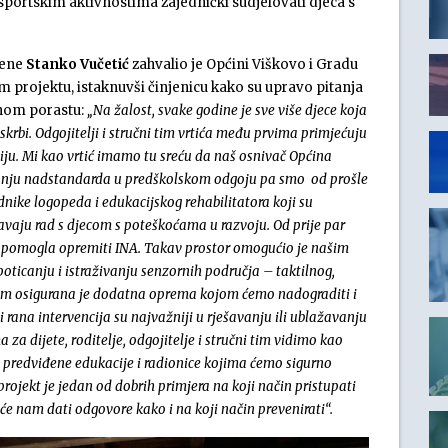
u sportskim aktivnostima zajednički sudjelovati djeca s
rene
Stanko Vučetić
zahvalio je Općini Viškovo i Gradu
 projektu, istaknuvši činjenicu kako su upravo pitanja
anom porastu:
„Na žalost, svake godine je sve više djece koja
krbi. Odgojitelji i stručni tim vrtića među prvima primjećuju
ciju. Mi kao vrtić imamo tu sreću da naš osnivač Općina
zanju nadstandarda u predškolskom odgoju pa smo od prošle
nike logopeda i edukacijskog rehabilitatora koji su
šavaju rad s djecom s poteškoćama u razvoju. Od prije par
e pomogla opremiti INA. Takav prostor omogućio je našim
poticanju i istraživanju senzornih područja – taktilnog,
tom osigurana je dodatna oprema kojom ćemo nadograditi i
 i rana intervencija su najvažniji u rješavanju ili ublažavanju
za dijete, roditelje, odgojitelje i stručni tim vidimo kao
u predviđene edukacije i radionice kojima ćemo sigurno
projekt je jedan od dobrih primjera na koji način pristupati
e nam dati odgovore kako i na koji način prevenirati“.