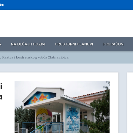
kti
A
NATJEČAJI I POZIVI
PROSTORNI PLANOVI
PRORAČUN
, Kastva i kostrenskog vrtića Zlatna ribica
i
a