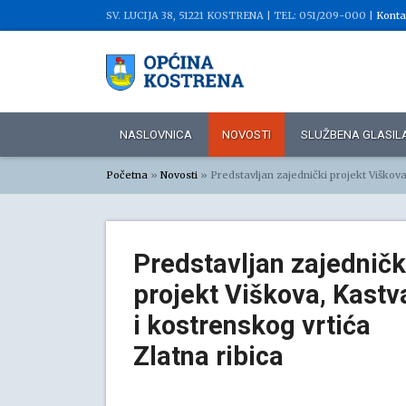
SV. LUCIJA 38, 51221 KOSTRENA |
TEL: 051/209-000 |
Konta
NASLOVNICA
NOVOSTI
SLUŽBENA GLASIL
Početna
»
Novosti
»
Predstavljan zajednički projekt Viškova
Predstavljan zajedničk
projekt Viškova, Kastv
i kostrenskog vrtića
Zlatna ribica