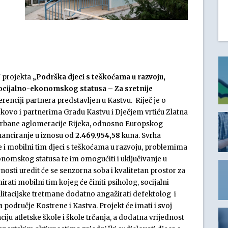
U projekta „
Podrška djeci s teškoćama u razvoju,
socijalno-ekonomskog statusa – Za sretnije
ferenciji partnera predstavljen u Kastvu. Riječ je o
kovo i partnerima Gradu Kastvu i Dječjem vrtiću Zlatna
Urbane aglomeracije Rijeka, odnosno Europskog
nanciranje u iznosu od
2.469.954,58
kuna. Svrha
ne i mobilni tim djeci s teškoćama u razvoju, problemima
konomskog statusa te im omogućiti i uključivanje u
nosti uredit će se senzorna soba i kvalitetan prostor za
rati mobilni tim kojeg će činiti psiholog, socijalni
ilitacijske tretmane dodatno angažirati defektolog i
 područje Kostrene i Kastva. Projekt će imati i svoj
ju atletske škole i škole trčanja, a dodatna vrijednost