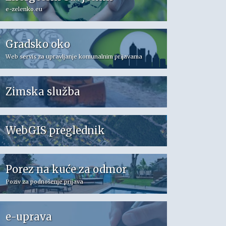
e-zelenko.eu
Gradsko oko
Web servis za upravljanje komunalnim prijavama
Zimska služba
WebGIS preglednik
Porez na kuće za odmor
Poziv za podnošenje prijava
e-uprava