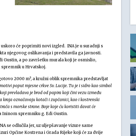
uskoro će poprimiti novi izgled. INA je u suradnji s
ta njegovog oslikavanja i predstavila ga javnosti.
i Gustin, a po završetku murala koji je osmislio,
i spremnik u Hrvatskoj.
d gotovo 2000 m², a kružni oblik spremnika predstavljat
 motivi poput mjesne crkve Sv. Lucije. Tu je i sidro kao simbol
koji prevladava je brod od papira koji čini vezu između
 kraja označavaju kotači i zupčanici, kao i kostrenski
ača s morske strane. Boje koje ću koristiti davat će
a Ininom spremniku g. Edi Gustin.
A se odlučila jer, uz uljepšavanje vizure same
izuri Općine Kostrena i Grada Rijeke koji će za dvije