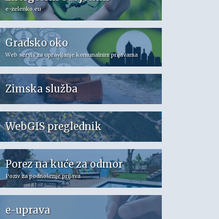
e-zelenko.eu
Gradsko oko
Web servis za upravljanje komunalnim prijavama
Zimska služba
WebGIS preglednik
Porez na kuće za odmor
Poziv za podnošenje prijava
e-uprava