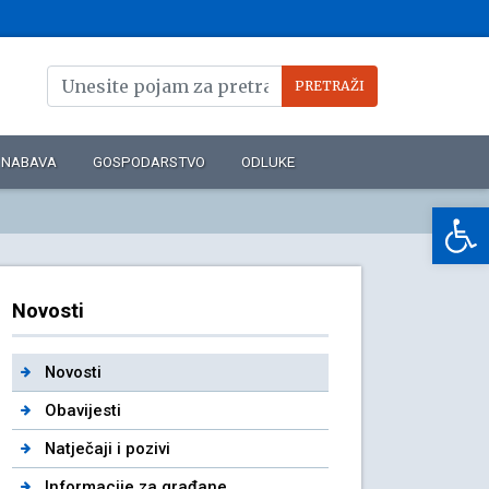
NABAVA
GOSPODARSTVO
ODLUKE
Op
Novosti
Novosti
Obavijesti
Natječaji i pozivi
Informacije za građane