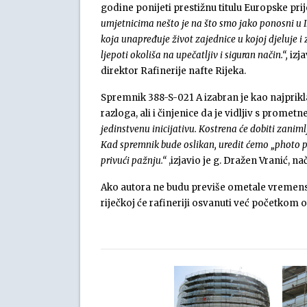
godine ponijeti prestižnu titulu Europske prij
umjetnicima nešto je na što smo jako ponosni u
koja unapređuje život zajednice u kojoj djeluje i 
ljepoti okoliša na upečatljiv i siguran način.“,
izja
direktor Rafinerije nafte Rijeka.
Spremnik 388-S-021 A izabran je kao najprikl
razloga, ali i činjenice da je vidljiv s prometn
jedinstvenu inicijativu. Kostrena će dobiti zanimlji
Kad spremnik bude oslikan, uredit ćemo „photo po
privući pažnju.“
,izjavio je g. Dražen Vranić, n
Ako autora ne budu previše ometale vremens
riječkoj će rafineriji osvanuti već početkom o