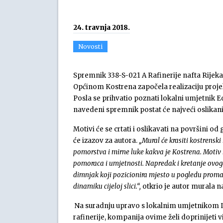
24. travnja 2018.
Novosti
Spremnik 338-S-021 A Rafinerije nafta Rijeka 
Općinom Kostrena započela realizaciju projek
Posla se prihvatio poznati lokalni umjetnik Ed
navedeni spremnik postat će najveći oslikan
Motivi će se crtati i oslikavati na površini o
će izazov za autora.
„Mural će krasiti kostrenski
pomorstva i mirne luke kakva je Kostrena. Motiv 
pomoraca i umjetnosti. Napredak i kretanje ovoga
dimnjak koji pozicionira mjesto u pogledu promatr
dinamiku cijeloj slici.“,
otkrio je autor murala n
Na suradnju upravo s lokalnim umjetnikom IN
rafinerije, kompanija ovime želi doprinijeti v