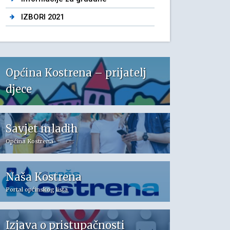
IZBORI 2021
Općina Kostrena – prijatelj
djece
Savjet mladih
Općina Kostrena
Naša Kostrena
Portal općinskog lista
Izjava o pristupačnosti