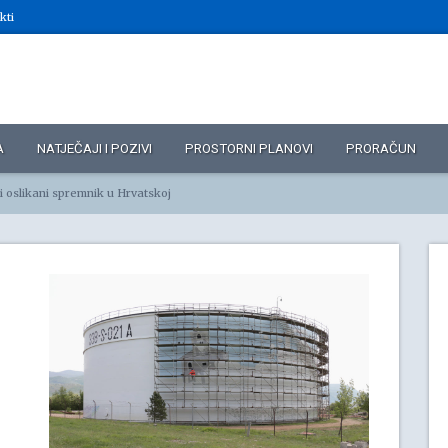
kti
A
NATJEČAJI I POZIVI
PROSTORNI PLANOVI
PRORAČUN
ći oslikani spremnik u Hrvatskoj