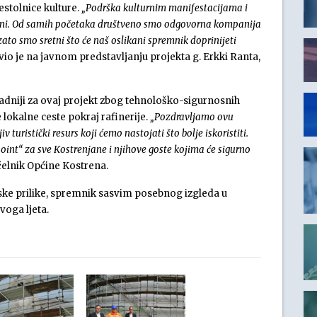
estolnice kulture.
„Podrška kulturnim manifestacijama i
 Ini. Od samih početaka društveno smo odgovorna kompanija
zato smo sretni što će naš oslikani spremnik doprinijeti
vio je na javnom predstavljanju projekta g. Erkki Ranta,
adniji za ovaj projekt zbog tehnološko-sigurnosnih
e lokalne ceste pokraj rafinerije.
„Pozdravljamo ovu
v turistički resurs koji ćemo nastojati što bolje iskoristiti.
int“ za sve Kostrenjane i njihove goste kojima će sigurno
ačelnik Općine Kostrena.
ke prilike, spremnik sasvim posebnog izgleda u
voga ljeta.