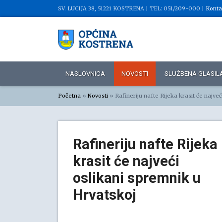
SV. LUCIJA 38, 51221 KOSTRENA |
TEL: 051/209-000 |
Konta
NASLOVNICA
NOVOSTI
SLUŽBENA GLASIL
Početna
»
Novosti
»
Rafineriju nafte Rijeka krasit će najve
Rafineriju nafte Rijeka
krasit će najveći
oslikani spremnik u
Hrvatskoj