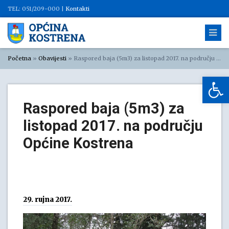
TEL: 051/209-000 |
Kontakti
Početna
»
Obavijesti
»
Raspored baja (5m3) za listopad 2017. na području Općine Kostrena
Op
Raspored baja (5m3) za
listopad 2017. na području
Općine Kostrena
29. rujna 2017.