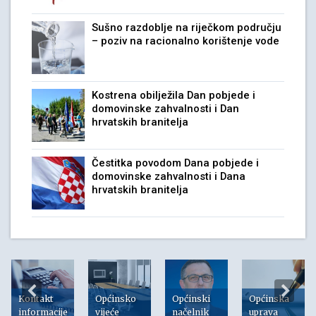
Sušno razdoblje na riječkom području
– poziv na racionalno korištenje vode
Kostrena obilježila Dan pobjede i
domovinske zahvalnosti i Dan
hrvatskih branitelja
Čestitka povodom Dana pobjede i
domovinske zahvalnosti i Dana
hrvatskih branitelja
Kontakt
Općinsko
Općinski
Općinska
informacije
vijeće
načelnik
uprava