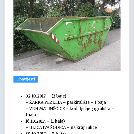
Obavijesti
02.10.2017. – (2 baje)
– ŽARKA PEZELJA – parkiralište – 1 baja
– VRH MATINŠĆICE – kod dječjeg igrališta –
1baja
16.10.2017. – (1 baja)
– ULICA IVA ŠODIĆA – na kraju ulice
30.10.2017. – (1 baja)