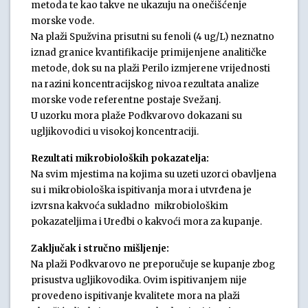
metoda te kao takve ne ukazuju na onečišćenje
morske vode.
Na plaži Spužvina prisutni su fenoli (4 ug/L) neznatno
iznad granice kvantifikacije primijenjene analitičke
metode, dok su na plaži Perilo izmjerene vrijednosti
na razini koncentracijskog nivoa rezultata analize
morske vode referentne postaje Svežanj.
U uzorku mora plaže Podkvarovo dokazani su
ugljikovodici u visokoj koncentraciji.
Rezultati mikrobioloških pokazatelja:
Na svim mjestima na kojima su uzeti uzorci obavljena
su i mikrobiološka ispitivanja mora i utvrđena je
izvrsna kakvoća sukladno mikrobiološkim
pokazateljima i Uredbi o kakvoći mora za kupanje.
Zaključak i stručno mišljenje:
Na plaži Podkvarovo ne preporučuje se kupanje zbog
prisustva ugljikovodika. Ovim ispitivanjem nije
provedeno ispitivanje kvalitete mora na plaži