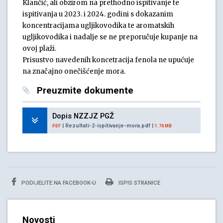
Klančić, ali obzirom na prethodno ispitivanje te
ispitivanja u 2023. i 2024. godini s dokazanim
koncentracijama ugljikovodika te aromatskih
ugljikovodika i nadalje se ne preporučuje kupanje na
ovoj plaži.
Prisustvo navedenih koncetracija fenola ne upućuje
na značajno onečišćenje mora.
Preuzmite dokumente
Dopis NZZJZ PGŽ
| Rezultati-2-ispitivanje-mora.pdf |
PDF
1.76 MB
PODIJELITE NA FACEBOOK-U
ISPIS STRANICE
Novosti