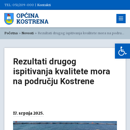
TEL: 051/209-000 |
Kontakti
Početna
»
Novosti
»
Rezultati drugog ispitivanja kvalitete mora na području Kostrene
Op
Rezultati drugog
ispitivanja kvalitete mora
na području Kostrene
17. srpnja 2025.