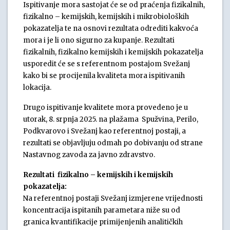
Ispitivanje mora sastojat će se od praćenja fizikalnih,
fizikalno – kemijskih, kemijskih i mikrobioloških
pokazatelja te na osnovi rezultata odrediti kakvoća
mora i je li ono sigurno za kupanje. Rezultati
fizikalnih, fizikalno kemijskih i kemijskih pokazatelja
usporedit će se s referentnom postajom Svežanj
kako bi se procijenila kvaliteta mora ispitivanih
lokacija.
Drugo ispitivanje kvalitete mora provedeno je u
utorak, 8. srpnja 2025. na plažama Spužvina, Perilo,
Podkvarovo i Svežanj kao referentnoj postaji, a
rezultati se objavljuju odmah po dobivanju od strane
Nastavnog zavoda za javno zdravstvo.
Rezultati fizikalno – kemijskih i kemijskih
pokazatelja:
Na referentnoj postaji Svežanj izmjerene vrijednosti
koncentracija ispitanih parametara niže su od
granica kvantifikacije primijenjenih analitičkih