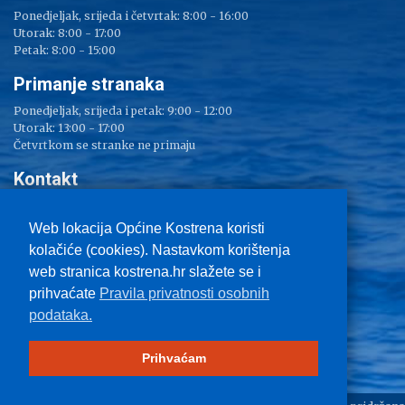
Ponedjeljak, srijeda i četvrtak: 8:00 - 16:00
Utorak: 8:00 - 17:00
Petak: 8:00 - 15:00
Primanje stranaka
Ponedjeljak, srijeda i petak: 9:00 - 12:00
Utorak: 13:00 - 17:00
Četvrtkom se stranke ne primaju
Kontakt
Adresa: Sv. Lucija 38
Tel: 051/ 209 000
Web lokacija Općine Kostrena koristi
Fax: 051/ 289 400
kolačiće (cookies). Nastavkom korištenja
E-mail:
kostrena@kostrena.hr
web stranica kostrena.hr slažete se i
Kontakt informacije
prihvaćate
Pravila privatnosti osobnih
Uvjeti korištenja
podataka.
Pravo na pristup informacijama
Zaštita privatnosti
Impressum
Prihvaćam