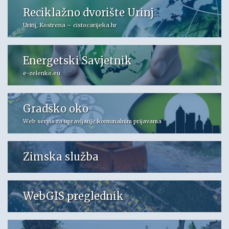
Reciklažno dvorište Urinj
Urinj, Kostrena – cistocarijeka.hr
Energetski Savjetnik
e-zelenko.eu
Gradsko oko
Web servis za upravljanje komunalnim prijavama
Zimska služba
WebGIS preglednik