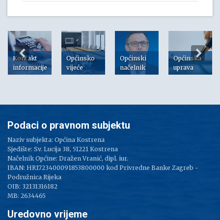
Kontakt
Općinsko
Općinski
Općinska
informacije
vijeće
načelnik
uprava
Podaci o pravnom subjektu
Naziv subjekta: Općina Kostrena
Sjedište: Sv. Lucija 38, 51221 Kostrena
Načelnik Općine: Dražen Vranić, dipl. iur.
IBAN: HR1723400091853800000 kod Privredne Banke Zagreb -
Podružnica Rijeka
OIB: 32131316182
MB: 2634465
Uredovno vrijeme