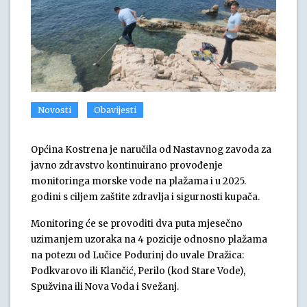
Novosti
Obavijesti
Općina Kostrena je naručila od Nastavnog zavoda za
javno zdravstvo kontinuirano provođenje
monitoringa morske vode na plažama i u 2025.
godini s ciljem zaštite zdravlja i sigurnosti kupača.
Monitoring će se provoditi dva puta mjesečno
uzimanjem uzoraka na 4 pozicije odnosno plažama
na potezu od Lučice Podurinj do uvale Dražica:
Podkvarovo ili Klančić, Perilo (kod Stare Vode),
Spužvina ili Nova Voda i Svežanj.