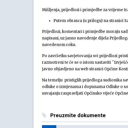
Mišljenja, prijedlozi i primjedbe za vrijeme t
Putem obrasca (u prilogu) na stranici 
Prijedlozi, komentari i primjedbe moraju sadrž
napisani, uz jasno navođenje dijela Prijedloga
navedenom roku.
Po završetku savjetovanja svi prijedlozi prist
razmotreni te će se o istom sastaviti ˝Izvješ
javno objavljeno na web stranici Općine Kos
Na temelju pristiglih prijedloga sudionika sa
odluke o izmjenama i dopunama Odluke o soci
usvajanju raspravljati Općinsko vijeće Općin
Preuzmite dokumente