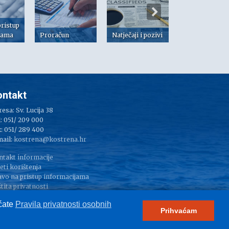
pristup
jama
Proračun
Natječaji i pozivi
Dokumenti
ontakt
esa: Sv. Lucija 38
: 051/ 209 000
: 051/ 289 400
mail:
kostrena@kostrena.hr
ntakt informacije
eti korištenja
avo na pristup informacijama
tita privatnosti
pressum
aćate
Pravila privatnosti osobnih
Prihvaćam