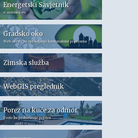
Energetski Savjetnik
e-zelenko.eu
Gradsko oko
Web servis za upravljanje komunalnim prijavama
Zimska služba
WebGIS preglednik
Porez na kuće za odmor
Poziv za podnošenje prijava