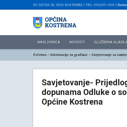
SV. LUCIJA 38, 51221 KOSTRENA |
TEL: 051/209-000 |
Konta
NASLOVNICA
NOVOSTI
SLUŽBENA GLASIL
Početna
»
Informacije za građane
»
Savjetovanje sa zaint
Savjetovanje- Prijedlo
dopunama Odluke o soc
Općine Kostrena