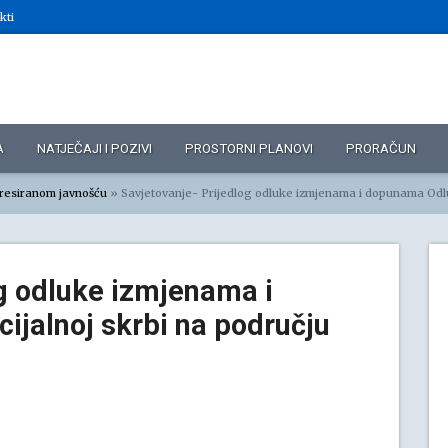
kti
A
NATJEČAJI I POZIVI
PROSTORNI PLANOVI
PRORAČUN
eresiranom javnošću
»
Savjetovanje- Prijedlog odluke izmjenama i dopunama Odluke o socijalnoj skrbi na
g odluke izmjenama i
ijalnoj skrbi na području