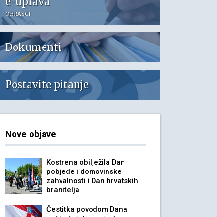
e-uprava
OBRASCI
Dokumenti
Postavite pitanje
Nove objave
Kostrena obilježila Dan
pobjede i domovinske
zahvalnosti i Dan hrvatskih
branitelja
Čestitka povodom Dana