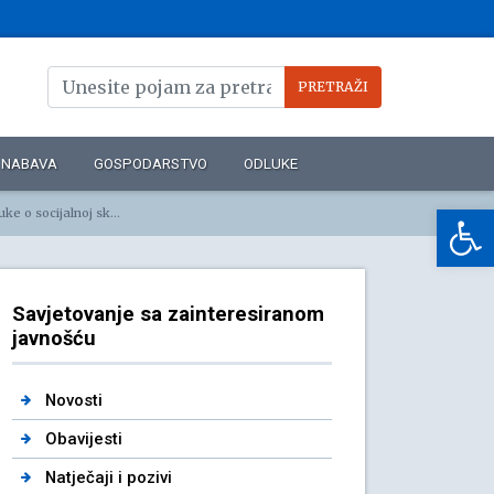
NABAVA
GOSPODARSTVO
ODLUKE
Op
 području Općine Kostrena
Savjetovanje sa zainteresiranom
javnošću
Novosti
Obavijesti
Natječaji i pozivi