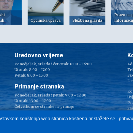
ski
Pravo na 
nik
Općinska uprava
Službena glasila
informaci
Uredovno vrijeme
K
Ponedjeljak, srijeda i četvrtak: 8:00 - 16:00
Adr
Utorak: 8:00 - 17:00
Tel
Petak: 8:00 - 15:00
Fax
e
E-
Primanje stranaka
Ko
Ponedjeljak, srijeda i petak: 9:00 - 12:00
Uvj
Utorak: 13:00 - 17:00
Pr
Četvrtkom se stranke ne primaju
Zaš
Im
astavkom korištenja web stranica kostrena.hr slažete se i prihv
Službeni portal Općine Kostrena, © Općina Kostrena, sva prava pridržana