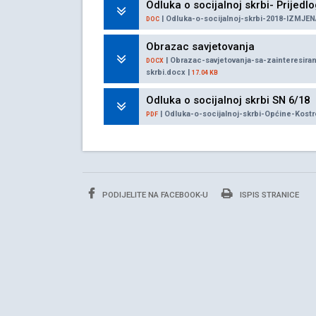
Odluka o socijalnoj skrbi- Prijedl
| Odluka-o-socijalnoj-skrbi-2018-IZMJE
DOC
Obrazac savjetovanja
| Obrazac-savjetovanja-sa-zainteresir
DOCX
skrbi.docx |
17.04 KB
Odluka o socijalnoj skrbi SN 6/18
| Odluka-o-socijalnoj-skrbi-Općine-Kost
PDF
PODIJELITE NA FACEBOOK-U
ISPIS STRANICE