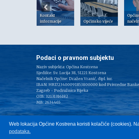
Kontakt
Općin
risni linkovi
informacije
Općinsko vijeće
načel
Podaci o pravnom subjektu
Naziv subjekta: Općina Kostrena
Sjedište: Sv. Lucija 38, 51221 Kostrena
Načelnik Općine: Dražen Vranić, dipl. iur.
IBAN: HR1723400091853800000 kod Privredne Bank
Zagreb - Podružnica Rijeka
OIB: 32131316182
MB: 2634465
Web lokacija Općine Kostrena koristi kolačiće (cookies). N
podataka.