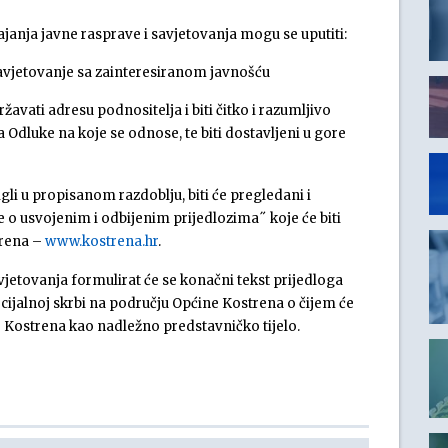
rajanja javne rasprave i savjetovanja mogu se uputiti:
Savjetovanje sa zainteresiranom javnošću
avati adresu podnositelja i biti čitko i razumljivo
 Odluke na koje se odnose, te biti dostavljeni u gore
igli u propisanom razdoblju, biti će pregledani i
će o usvojenim i odbijenim prijedlozima˝ koje će biti
trena –
www.kostrena.hr
.
vjetovanja formulirat će se konačni tekst prijedloga
jalnoj skrbi na području Općine Kostrena o čijem će
e Kostrena kao nadležno predstavničko tijelo.