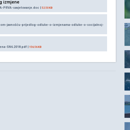
og izmjene
NA-PRVA-savjetovanje.doc |
52.50 KB
anom-javnošću-prijedlog-odluke-o-izmjenama-odluke-o-socijalnoj-
rena-SN6.2018.pdf |
156.56 KB