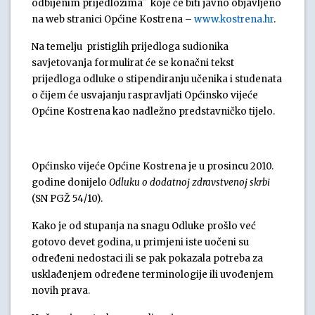
odbijenim prijedlozima˝ koje će biti javno objavljeno
na web stranici Općine Kostrena –
www.kostrena.hr
.
Na temelju pristiglih prijedloga sudionika
savjetovanja formulirat će se konačni tekst
prijedloga
odluke o stipendiranju učenika i studenata
o čijem će usvajanju raspravljati Općinsko vijeće
Općine Kostrena kao nadležno predstavničko tijelo.
Općinsko vijeće Općine Kostrena je u prosincu 2010.
godine donijelo
Odluku o dodatnoj zdravstvenoj skrbi
(SN PGŽ 54/10).
Kako je od stupanja na snagu Odluke prošlo već
gotovo devet godina, u primjeni iste uočeni su
određeni nedostaci ili se pak pokazala potreba za
usklađenjem određene terminologije ili uvođenjem
novih prava.