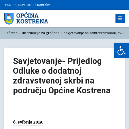
TEL: 051/209-000 |
Kontakti
Početna
»
Informacije za građane
»
Savjetovanje sa zainteresiranom javnošću
Op
Savjetovanje- Prijedlog
Odluke o dodatnoj
zdravstvenoj skrbi na
području Općine Kostrena
6. svibnja 2019.