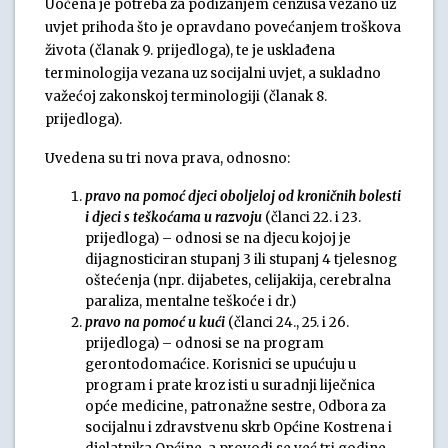
Uočena je potreba za podizanjem cenzusa vezano uz
uvjet prihoda što je opravdano povećanjem troškova
života (članak 9. prijedloga), te je usklađena
terminologija vezana uz socijalni uvjet, a sukladno
važećoj zakonskoj terminologiji (članak 8.
prijedloga).
Uvedena su tri nova prava, odnosno:
pravo na pomoć djeci oboljeloj od kroničnih bolesti
i djeci s teškoćama u razvoju
(članci 22. i 23.
prijedloga) – odnosi se na djecu kojoj je
dijagnosticiran stupanj 3 ili stupanj 4 tjelesnog
oštećenja (npr. dijabetes, celijakija, cerebralna
paraliza, mentalne teškoće i dr.)
pravo na pomoć u kući
(članci 24., 25. i 26.
prijedloga) – odnosi se na program
gerontodomaćice. Korisnici se upućuju u
program i prate kroz isti u suradnji liječnica
opće medicine, patronažne sestre, Odbora za
socijalnu i zdravstvenu skrb Općine Kostrena i