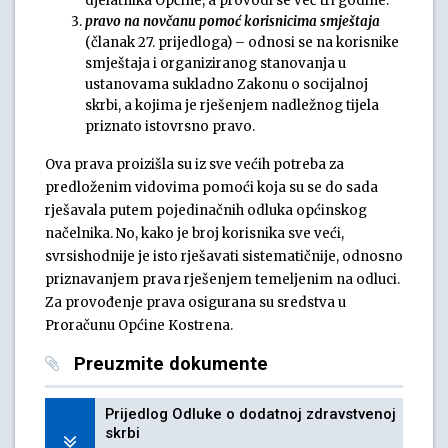
djelatnika Općine, a provodi se već tri godine.
pravo na novčanu pomoć korisnicima smještaja
(članak 27. prijedloga) – odnosi se na korisnike
smještaja i organiziranog stanovanja u
ustanovama sukladno Zakonu o socijalnoj
skrbi, a kojima je rješenjem nadležnog tijela
priznato istovrsno pravo.
Ova prava proizišla su iz sve većih potreba za
predloženim vidovima pomoći koja su se do sada
rješavala putem pojedinačnih odluka općinskog
načelnika. No, kako je broj korisnika sve veći,
svrsishodnije je isto rješavati sistematičnije, odnosno
priznavanjem prava rješenjem temeljenim na odluci.
Za provođenje prava osigurana su sredstva u
Proračunu Općine Kostrena.
Preuzmite dokumente
Prijedlog Odluke o dodatnoj zdravstvenoj
skrbi