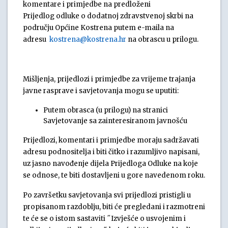
komentare i primjedbe na predloženi
Prijedlog odluke o dodatnoj zdravstvenoj skrbi na
području Općine Kostrena putem e-maila na
adresu
kostrena@kostrena.hr
na obrascu u prilogu.
Mišljenja, prijedlozi i primjedbe za vrijeme trajanja
javne rasprave i savjetovanja mogu se uputiti:
Putem obrasca (u prilogu) na stranici
Savjetovanje sa zainteresiranom javnošću
Prijedlozi, komentari i primjedbe moraju sadržavati
adresu podnositelja i biti čitko i razumljivo napisani,
uz jasno navođenje dijela Prijedloga Odluke na koje
se odnose, te biti dostavljeni u gore navedenom roku.
Po završetku savjetovanja svi prijedlozi pristigli u
propisanom razdoblju, biti će pregledani i razmotreni
te će se o istom sastaviti ˝Izvješće o usvojenim i