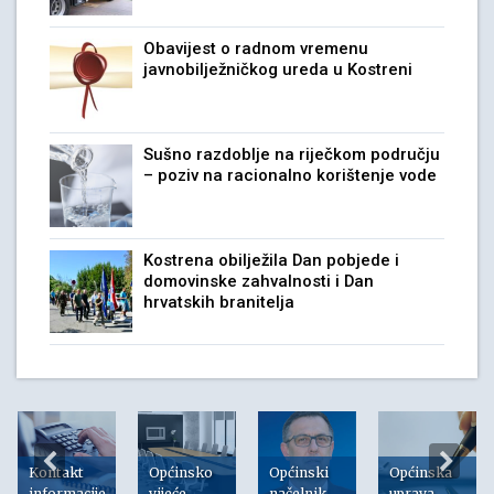
Obavijest o radnom vremenu
javnobilježničkog ureda u Kostreni
Sušno razdoblje na riječkom području
– poziv na racionalno korištenje vode
Kostrena obilježila Dan pobjede i
domovinske zahvalnosti i Dan
hrvatskih branitelja
Kontakt
Općinsko
Općinski
Općinska
informacije
vijeće
načelnik
uprava