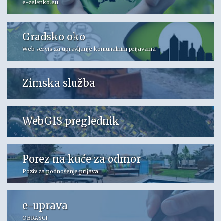
e-zelenko.eu
Gradsko oko
Web servis za upravljanje komunalnim prijavama
Zimska služba
WebGIS preglednik
Porez na kuće za odmor
Poziv za podnošenje prijava
e-uprava
OBRASCI