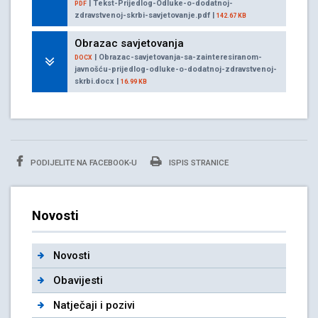
| Tekst-Prijedlog-Odluke-o-dodatnoj-
PDF
zdravstvenoj-skrbi-savjetovanje.pdf |
142.67 KB
Obrazac savjetovanja
| Obrazac-savjetovanja-sa-zainteresiranom-
DOCX
javnošću-prijedlog-odluke-o-dodatnoj-zdravstvenoj-
skrbi.docx |
16.99 KB
PODIJELITE NA FACEBOOK-U
ISPIS STRANICE
Novosti
Novosti
Obavijesti
Natječaji i pozivi