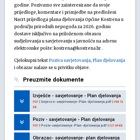
godine. Pozivamo sve zainteresirane da svoje
prijedloge, komentare i primjedbe na predloženi
Nacrt prijedloga plana djelovanja Općine Kostrena u
području prirodnih nepogoda za 2026. godinu
dostave isključivo na priloženom obrascu
sudjelovanja u savjetovanju s javnošću na adresu
elektronske pošte: kostrena@kostrena.hr .
Cjelokupni tekst
Poziva savjetovanja
,
Plan djelovanja
i obrazac nalaze se u privitku objave.
Preuzmite dokumente
Izvješće - savjetovanje - Plan djelovanja
| Izvjesce-savjetovanje-Plan-djelovanja.pdf |
PDF
498.70
KB
Poziv - savjetovanje - Plan djelovanja
| Poziv-savjetovanje-Plan-djelovanja.pdf |
PDF
527.69 KB
Obrazac- savjetovanje- plan djelovanja