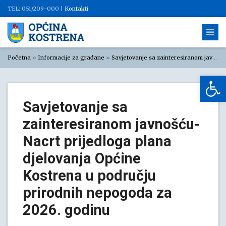
TEL: 051/209-000 |
Kontakti
Početna
»
Informacije za građane
»
Savjetovanje sa zainteresiranom javnošću
Op
Savjetovanje sa
zainteresiranom javnošću-
Nacrt prijedloga plana
djelovanja Općine
Kostrena u području
prirodnih nepogoda za
2026. godinu