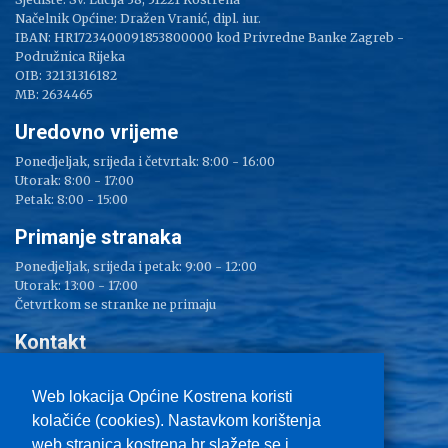
Načelnik Općine: Dražen Vranić, dipl. iur.
IBAN: HR1723400091853800000 kod Privredne Banke Zagreb -
Podružnica Rijeka
OIB: 32131316182
MB: 2634465
Uredovno vrijeme
Ponedjeljak, srijeda i četvrtak: 8:00 - 16:00
Utorak: 8:00 - 17:00
Petak: 8:00 - 15:00
Primanje stranaka
Ponedjeljak, srijeda i petak: 9:00 - 12:00
Utorak: 13:00 - 17:00
Četvrtkom se stranke ne primaju
Kontakt
Adresa: Sv. Lucija 38
Tel: 051/ 209 000
Web lokacija Općine Kostrena koristi
Fax: 051/ 289 400
kolačiće (cookies). Nastavkom korištenja
E-mail:
kostrena@kostrena.hr
web stranica kostrena.hr slažete se i