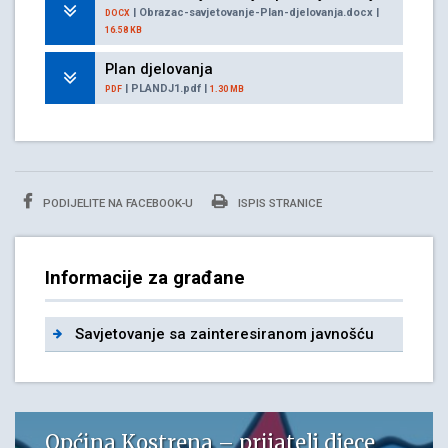
| Obrazac-savjetovanje-Plan-djelovanja.docx |
DOCX
16.58 KB
Plan djelovanja
| PLANDJ1.pdf |
PDF
1.30 MB
PODIJELITE NA FACEBOOK-U
ISPIS STRANICE
Informacije za građane
Savjetovanje sa zainteresiranom javnošću
Općina Kostrena – prijatelj djece