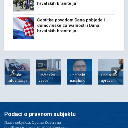
hrvatskih branitelja
Čestitka povodom Dana pobjede i
domovinske zahvalnosti i Dana
hrvatskih branitelja
Kontakt
Općinsko
Općinski
Općinska
informacije
vijeće
načelnik
uprava
Podaci o pravnom subjektu
Naziv subjekta: Općina Kostrena
Sjedište: Sv. Lucija 38, 51221 Kostrena