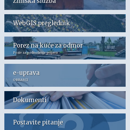
Zimska služba
WebGIS preglednik
Porez na kuće za odmor
Poziv za podnošenje prijava
e-uprava
OBRASCI
Dokumenti
Postavite pitanje