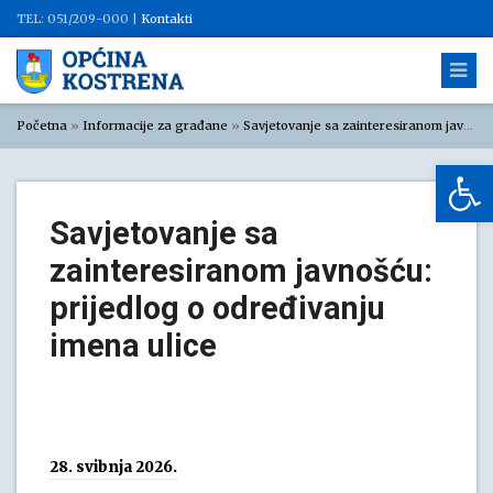
TEL: 051/209-000 |
Kontakti
Početna
»
Informacije za građane
»
Savjetovanje sa zainteresiranom javnošću
Op
Savjetovanje sa
zainteresiranom javnošću:
prijedlog o određivanju
imena ulice
28. svibnja 2026.