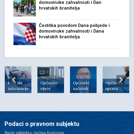
domovinske zahvalnosti i Dan
hrvatskih branitelja
Čestitka povodom Dana pobjede i
domovinske zahvalnosti i Dana
hrvatskih branitelja
Kontakt
Općinsko
Općinski
Općinska
informacije
vijeće
načelnik
uprava
Podaci o pravnom subjektu
Naziv subjekta: Općina Kostrena