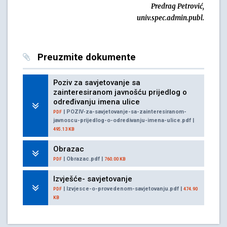
Predrag Petrović,
univ.spec.admin.publ.
Preuzmite dokumente
Poziv za savjetovanje sa
zainteresiranom javnošću prijedlog o
određivanju imena ulice
| POZIV-za-savjetovanje-sa-zainteresiranom-
PDF
javnoscu-prijedlog-o-odredivanju-imena-ulice.pdf |
495.13 KB
Obrazac
| Obrazac.pdf |
PDF
760.00 KB
Izvješće- savjetovanje
| Izvjesce-o-provedenom-savjetovanju.pdf |
PDF
474.90
KB