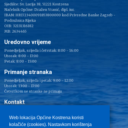
Sjedište: Sv. Lucija 38, 51221 Kostrena
Načelnik Općine: Dražen Vranić, dipl. iur.
IBAN: HR1723400091853800000 kod Privredne Banke Zagreb -
Podružnica Rijeka
OIB: 32131316182
MB: 2634465
Uredovno vrijeme
Ponedjeljak, srijeda i četvrtak: 8:00 - 16:00
Utorak: 8:00 - 17:00
Petak: 8:00 - 15:00
Primanje stranaka
Ponedjeljak, srijeda i petak: 9:00 - 12:00
Utorak: 13:00 - 17:00
Četvrtkom se stranke ne primaju
Kontakt
Adresa: Sv. Lucija 38
Tel: 051/ 209 000
Web lokacija Općine Kostrena koristi
Fax: 051/ 289 400
kolačiće (cookies). Nastavkom korištenja
E-mail:
kostrena@kostrena.hr