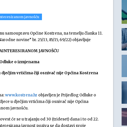
interesiranom javnošću
lnu samoupravu Općine Kostrena, na temelju članka 11.
odne novine“ br. 25/13, 85/15, 69/22) objavljuje
ZAINTERESIRANOM JAVNOŠĆU
 Odluke o izmjenama
dječjim vrtićima čiji osnivač nije Općina Kostrena
na:
www.kostrena.hr
objavljen je Prijedlog Odluke o
ece u dječjim vrtićima čiji osnivač nije Općina
ranom javnošću.
est će se u trajanju od 30 (trideset) dana i to od 22.
nteresirana javnost poziva se da dostavi svoje