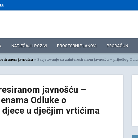
kti
A
NATJEČAJI I POZIVI
PROSTORNI PLANOVI
PRORAČUN
eresiranom javnošću
»
Savjetovanje sa zainteresiranom javnošću – prijedlog Odluke o izmjenama Odluke o sufinanciranju bo
eresiranom javnošću –
mjenama Odluke o
 djece u dječjim vrtićima