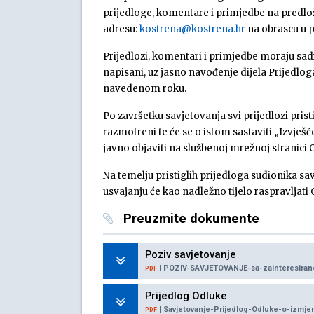
prijedloge, komentare i primjedbe na predlož
adresu:
kostrena@kostrena.hr
na obrascu u p
Prijedlozi, komentari i primjedbe moraju sadrž
napisani, uz jasno navođenje dijela Prijedloga
navedenom roku.
Po završetku savjetovanja svi prijedlozi prist
razmotreni te će se o istom sastaviti „Izvješ
javno objaviti na službenoj mrežnoj stranici
Na temelju pristiglih prijedloga sudionika sav
usvajanju će kao nadležno tijelo raspravljati
Preuzmite dokumente
Poziv savjetovanje
| POZIV-SAVJETOVANJE-sa-zainteresiran
PDF
Prijedlog Odluke
| Savjetovanje-Prijedlog-Odluke-o-izmjen
PDF