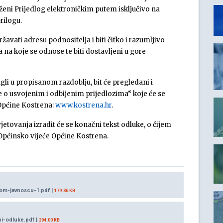
eni Prijedlog elektroničkim putem isključivo na
rilogu.
avati adresu podnositelja i biti čitko i razumljivo
 na koje se odnose te biti dostavljeni u gore
igli u propisanom razdoblju, bit će pregledani i
će o usvojenim i odbijenim prijedlozima“ koje će se
 Općine Kostrena:
www.kostrena.hr
.
jetovanja izradit će se konačni tekst odluke, o čijem
 Općinsko vijeće Općine Kostrena.
om-javnoscu-1.pdf |
179.36 KB
i-odluke.pdf |
294.00 KB