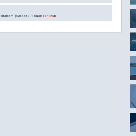
esiranom-javnoscu-1.docx |
17.02 KB