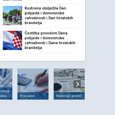
Kostrena obilježila Dan
pobjede i domovinske
zahvalnosti i Dan hrvatskih
branitelja
Čestitka povodom Dana
pobjede i domovinske
zahvalnosti i Dana hrvatskih
branitelja
pristup
jama
Proračun
Natječaji i pozivi
Dokumenti