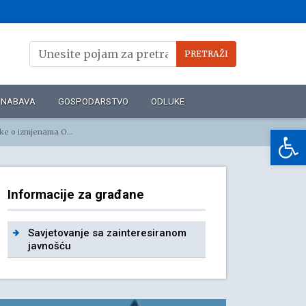
NABAVA
GOSPODARSTVO
ODLUKE
Op
ravka djece u dječjim vrtićima
Informacije za građane
Savjetovanje sa zainteresiranom
javnošću