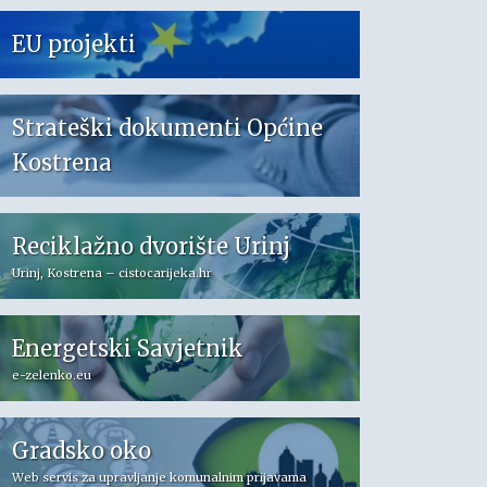
EU projekti
Strateški dokumenti Općine
Kostrena
Reciklažno dvorište Urinj
Urinj, Kostrena – cistocarijeka.hr
Energetski Savjetnik
e-zelenko.eu
Gradsko oko
Web servis za upravljanje komunalnim prijavama