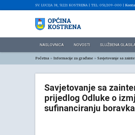
SV. LUCIJA 38, 51221 KOSTRENA |
TEL: 051/209-000 |
Konta
NASLOVNICA
NOVOSTI
SLUŽBENA GLASIL
Početna
»
Informacije za građane
»
Savjetovanje sa zaint
Savjetovanje sa zaint
prijedlog Odluke o iz
sufinanciranju boravka