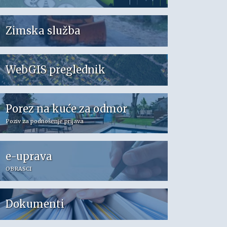
Zimska služba
WebGIS preglednik
Porez na kuće za odmor
Poziv za podnošenje prijava
e-uprava
OBRASCI
Dokumenti