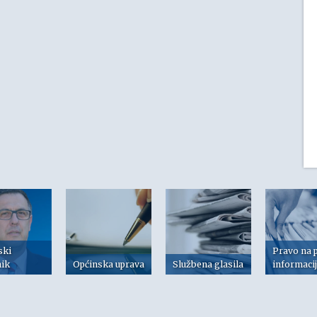
ski
Pravo na 
nik
Općinska uprava
Službena glasila
informaci