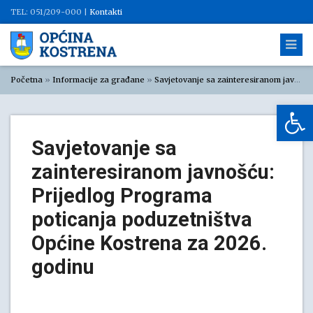
TEL: 051/209-000 |
Kontakti
Početna
»
Informacije za građane
»
Savjetovanje sa zainteresiranom javnošću
Op
Savjetovanje sa
zainteresiranom javnošću:
Prijedlog Programa
poticanja poduzetništva
Općine Kostrena za 2026.
godinu