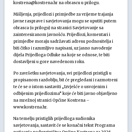
kostrena@kostrena.hr na obrascu u prilogu.
Mišljenja, prijedlozi i primjedbe za vrijeme trajanja
javne rasprave i savjetovanja mogu se uputiti putem
obrasca (u prilogu) na stranici Savjetovanje sa
zainteresiranom javnošću. Prijedlozi, komentari i
primjedbe moraju sadržavati adresu podnositelja i
biti čitko i razumljivo napisani, uz jasno navođenje
dijela Prijedloga Odluke na koje se odnose, te biti
dostavljeni u gore navedenom roku.
Po završetku savjetovanja, svi prijedlozi pristigli u
propisanom razdoblju, bit će pregledani i razmotreni
te će se o istom sastaviti „Izvješće o usvojenim i
odbijenim prijedlozima“ koje će biti javno objavljeno
na mrežnoj stranici Općine Kostrena –
www.kostrena.hr.
Na temelju pristiglih prijedloga sudionika
savjetovanja, sastavit će se konačni tekst Programa