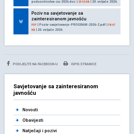
poduzetnistva-za-2026.doc |
| 20. veljače 2026.
39.50 KB
Poziv na savjetovanje sa
zainteresiranom javnošću
| Poziv-savjetovanje-PROGRAM-2026-2.pdf |
PDF
58.67
| 20. veljače 2026.
KB
PODIJELITE NA FACEBOOK-U
ISPIS STRANICE
Savjetovanje sa zainteresiranom
javnošću
Novosti
Obavijesti
Natječaji i pozivi