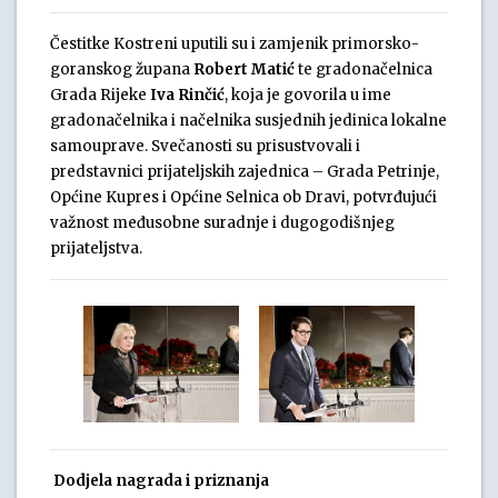
Čestitke Kostreni uputili su i zamjenik primorsko-
goranskog župana
Robert Matić
te gradonačelnica
Grada Rijeke
Iva Rinčić
, koja je govorila u ime
gradonačelnika i načelnika susjednih jedinica lokalne
samouprave. Svečanosti su prisustvovali i
predstavnici prijateljskih zajednica – Grada Petrinje,
Općine Kupres i Općine Selnica ob Dravi, potvrđujući
važnost međusobne suradnje i dugogodišnjeg
prijateljstva.
Dodjela nagrada i priznanja