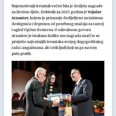
Najemotivniji trenutak večeri bila je dodjela nagrade
za životno djelo. Dobitnik za 2025. godinu je
Vojislav
Arnautov
, kojem je priznanje dodijeljeno za iznimna
dostignuća i doprinos od posebnog značaja za razvoj
i ugled Općine Kostrena. U zahvalnom govoru
Arnautov je istaknuo koliko mu nagrada znači te se
prisjetio najvažnijih trenutaka svojeg dugogodišnjeg
rada i angažmana, ali i svih ljudi koji su ga na tom
putu pratili.