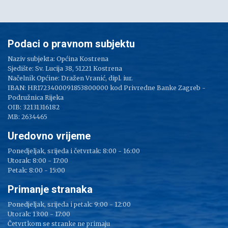
Podaci o pravnom subjektu
Naziv subjekta: Općina Kostrena
Sjedište: Sv. Lucija 38, 51221 Kostrena
Načelnik Općine: Dražen Vranić, dipl. iur.
IBAN: HR1723400091853800000 kod Privredne Banke Zagreb -
Podružnica Rijeka
OIB: 32131316182
MB: 2634465
Uredovno vrijeme
Ponedjeljak, srijeda i četvrtak: 8:00 - 16:00
Utorak: 8:00 - 17:00
Petak: 8:00 - 15:00
Primanje stranaka
Ponedjeljak, srijeda i petak: 9:00 - 12:00
Utorak: 13:00 - 17:00
Četvrtkom se stranke ne primaju