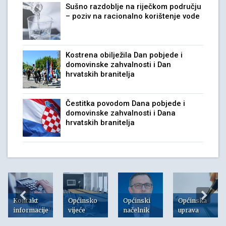
Sušno razdoblje na riječkom području
– poziv na racionalno korištenje vode
Kostrena obilježila Dan pobjede i
domovinske zahvalnosti i Dan
hrvatskih branitelja
Čestitka povodom Dana pobjede i
domovinske zahvalnosti i Dana
hrvatskih branitelja
Kontakt
Općinsko
Općinski
Općinska
informacije
vijeće
načelnik
uprava