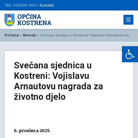
TEL: 051/209-000 |
Kontakti
Početna
»
Novosti
»
Svečana sjednica u Kostreni: Vojislavu Arnautovu nagrada za životno djelo
Op
Svečana sjednica u
Kostreni: Vojislavu
Arnautovu nagrada za
životno djelo
6. prosinca 2025.