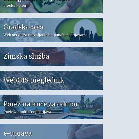
e-zelenko.eu
Gradsko oko
Web servis za upravljanje komunalnim prijavama
Zimska služba
WebGIS preglednik
Porez na kuće za odmor
Poziv za podnošenje prijava
e-uprava