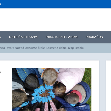
kti
A
NATJEČAJI I POZIVI
PROSTORNI PLANOVI
PRORAČUN
rica- svaki razred Osnovne škole Kostrena dobio svoje stablo
e