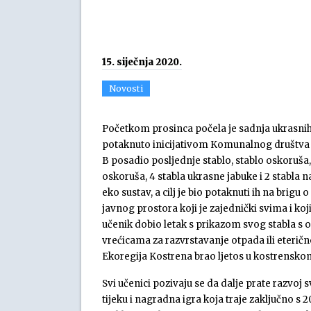
15. siječnja 2020.
Novosti
Početkom prosinca počela je sadnja ukrasnih v
potaknuto inicijativom Komunalnog društva Ko
B posadio posljednje stablo, stablo oskoruša,
oskoruša, 4 stabla ukrasne jabuke i 2 stabla na
eko sustav, a cilj je bio potaknuti ih na brigu 
javnog prostora koji je zajednički svima i koji 
učenik dobio letak s prikazom svog stabla s
vrećicama za razvrstavanje otpada ili eterič
Ekoregija Kostrena brao ljetos u kostrensk
Svi učenici pozivaju se da dalje prate razvoj s
tijeku i nagradna igra koja traje zaključno s 2