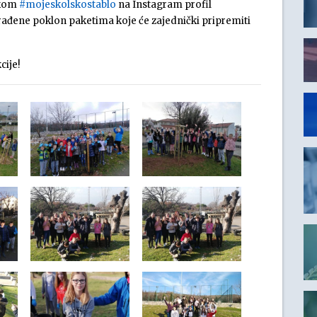
akom
#
mojeskolskostablo
na Instagram profil
građene poklon paketima koje će zajednički pripremiti
cije!