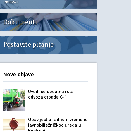
OBRASCI
Dokumenti
Postavite pitanje
Nove objave
Uvodi se dodatna ruta
odvoza otpada C-1
Obavijest o radnom vremenu
javnobilježničkog ureda u
Kostreni