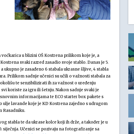
oćkarica u blizini OŠ Kostrena prilikom koje je, a
strena svaki razred zasadio svoje stablo. Danas je 5.
 a ukupno je zasađeno 6 stabala ukrasne šljive, 4 stabla
ra. Prilikom sadnje učenici su učili
o važnosti stabala za
o okolišu te senzibilizirati ih za važnost o uređenju
svi koriste za igru ili šetnju. Nakon sadnje svaki je
 osnovnim informacijama te ECO starter box pakete s
no ulje lavande koje je KD Kostrena zajedno s udrugom
om Rasadniku.
vog stabla te da ukrase kolce koji ih drže, a također je u
0. siječnja. Učenici se pozivaju na fotografiranje sa