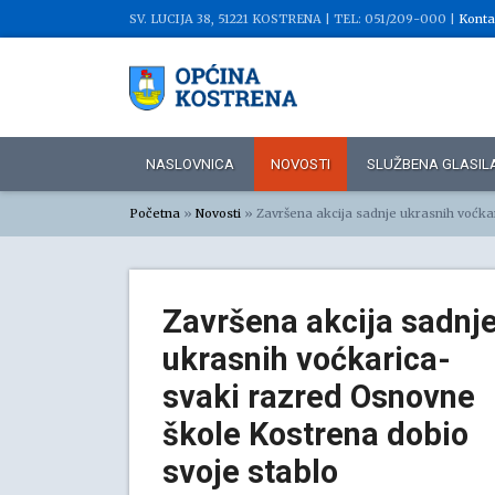
SV. LUCIJA 38, 51221 KOSTRENA |
TEL: 051/209-000 |
Konta
NASLOVNICA
NOVOSTI
SLUŽBENA GLASIL
Početna
»
Novosti
»
Završena akcija sadnje ukrasnih voćka
Završena akcija sadnj
ukrasnih voćkarica-
svaki razred Osnovne
škole Kostrena dobio
svoje stablo