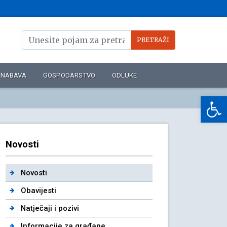
NABAVA
GOSPODARSTVO
ODLUKE
Op
Novosti
Novosti
Obavijesti
Natječaji i pozivi
Informacije za građane