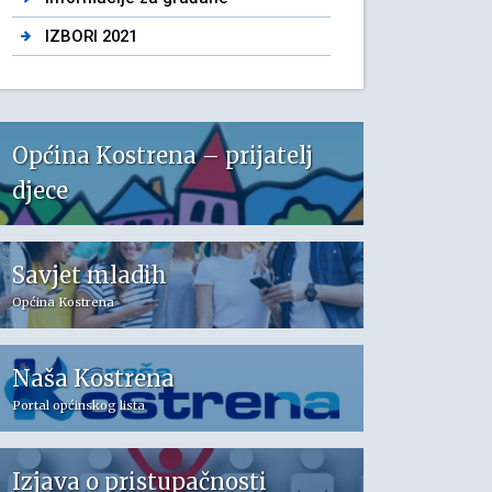
IZBORI 2021
Općina Kostrena – prijatelj
djece
Savjet mladih
Općina Kostrena
Naša Kostrena
Portal općinskog lista
Izjava o pristupačnosti