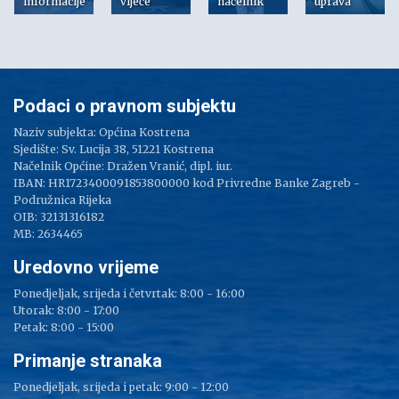
informacije
vijeće
načelnik
uprava
Podaci o pravnom subjektu
Naziv subjekta: Općina Kostrena
Sjedište: Sv. Lucija 38, 51221 Kostrena
Načelnik Općine: Dražen Vranić, dipl. iur.
IBAN: HR1723400091853800000 kod Privredne Banke Zagreb -
Podružnica Rijeka
OIB: 32131316182
MB: 2634465
Uredovno vrijeme
Ponedjeljak, srijeda i četvrtak: 8:00 - 16:00
Utorak: 8:00 - 17:00
Petak: 8:00 - 15:00
Primanje stranaka
Ponedjeljak, srijeda i petak: 9:00 - 12:00