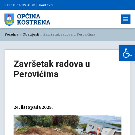
TEL: 051/209-000 |
Kontakti
Početna
»
Obavijesti
»
Završetak radova u Perovićima
Op
Završetak radova u
Perovićima
24. listopada 2025.