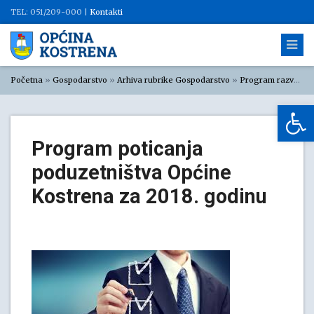
TEL: 051/209-000 |
Kontakti
Početna
»
Gospodarstvo
»
Arhiva rubrike Gospodarstvo
»
Program razvoja poduzetništva 2018. godine
Op
Program poticanja
poduzetništva Općine
Kostrena za 2018. godinu