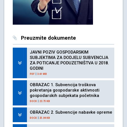
Preuzmite dokumente
JAVNI POZIV GOSPODARSKIM
SUBJEKTIMA ZA DODJELU SUBVENCIJA
ZA POTICANJE PODUZETNIŠTVA U 2018.
GODINI
|
PDF
3.61 MB
OBRAZAC 1. Subvencija troškova
pokretanja gospodarske aktivnosti
gospodarskih subjekata početnika
|
DOCX
23.75 KB
OBRAZAC 2. Subvencije nabavke opreme
|
DOCX
25.04 KB