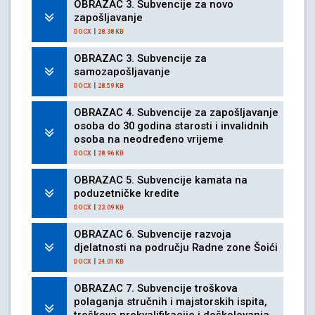
OBRAZAC 3. Subvencije za novo
zapošljavanje
|
DOCX
28.38 KB
OBRAZAC 3. Subvencije za
samozapošljavanje
|
DOCX
28.59 KB
OBRAZAC 4. Subvencije za zapošljavanje
osoba do 30 godina starosti i invalidnih
osoba na neodređeno vrijeme
|
DOCX
28.96 KB
OBRAZAC 5. Subvencije kamata na
poduzetničke kredite
|
DOCX
23.09 KB
OBRAZAC 6. Subvencije razvoja
djelatnosti na području Radne zone Šoići
|
DOCX
24.01 KB
OBRAZAC 7. Subvencije troškova
polaganja stručnih i majstorskih ispita,