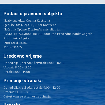
Podaci o pravnom subjektu
Naziv subjekta: Općina Kostrena
Sjedište: Sv. Lucija 38, 51221 Kostrena
Načelnik Općine: Dražen Vranić, dipl. iur.
IBAN: HR1723400091853800000 kod Privredne Banke Zagreb -
Podružnica Rijeka
OIB: 32131316182
MB: 2634465
Uredovno vrijeme
Ponedjeljak, srijeda i četvrtak: 8:00 - 16:00
Utorak: 8:00 - 17:00
Petak: 8:00 - 15:00
Primanje stranaka
Ponedjeljak, srijeda i petak: 9:00 - 12:00
Utorak: 13:00 - 17:00
Četvrtkom se stranke ne primaju