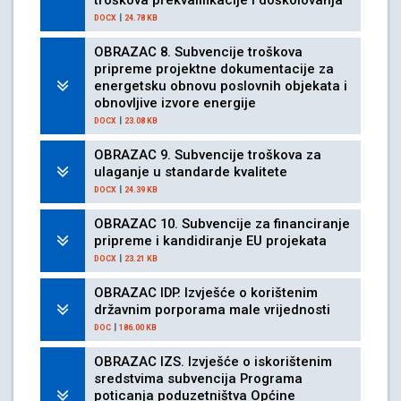
troškova prekvalifikacije i doškolovanja
|
DOCX
24.78 KB
OBRAZAC 8. Subvencije troškova
pripreme projektne dokumentacije za
energetsku obnovu poslovnih objekata i
obnovljive izvore energije
|
DOCX
23.08 KB
OBRAZAC 9. Subvencije troškova za
ulaganje u standarde kvalitete
|
DOCX
24.39 KB
OBRAZAC 10. Subvencije za financiranje
pripreme i kandidiranje EU projekata
|
DOCX
23.21 KB
OBRAZAC IDP. Izvješće o korištenim
državnim porporama male vrijednosti
|
DOC
186.00 KB
OBRAZAC IZS. Izvješće o iskorištenim
sredstvima subvencija Programa
poticanja poduzetništva Općine