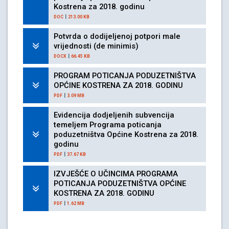
Kostrena za 2018. godinu
|
DOC
213.00 KB
Potvrda o dodijeljenoj potpori male
vrijednosti (de minimis)
|
DOCX
66.45 KB
PROGRAM POTICANJA PODUZETNIŠTVA
OPĆINE KOSTRENA ZA 2018. GODINU
|
PDF
3.09 MB
Evidencija dodjeljenih subvencija
temeljem Programa poticanja
poduzetništva Općine Kostrena za 2018.
godinu
|
PDF
37.67 KB
IZVJEŠĆE O UČINCIMA PROGRAMA
POTICANJA PODUZETNIŠTVA OPĆINE
KOSTRENA ZA 2018. GODINU
|
PDF
1.62 MB