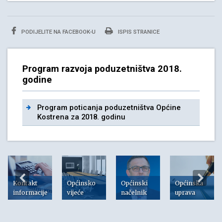
PODIJELITE NA FACEBOOK-U
ISPIS STRANICE
Program razvoja poduzetništva 2018.
godine
Program poticanja poduzetništva Općine
Kostrena za 2018. godinu
Kontakt
Općinsko
Općinski
Općinska
informacije
vijeće
načelnik
uprava