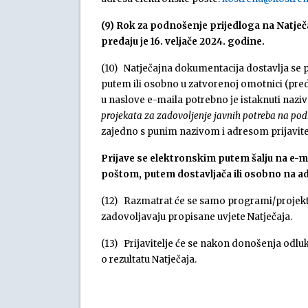
(9) Rok za podnošenje prijedloga na Natječaj
predaju je
16. veljače 2024. godine.
(10) Natječajna dokumentacija dostavlja se
putem ili osobno u zatvorenoj omotnici (pred
u naslove e-maila potrebno je istaknuti naziv
projekata za zadovoljenje javnih potreba na pod
zajedno s punim nazivom i adresom prijavite
Prijave se elektronskim putem šalju na e-m
poštom, putem dostavljača ili osobno na a
(12) Razmatrat će se samo programi/projekti k
zadovoljavaju propisane uvjete Natječaja.
(13) Prijavitelje će se nakon donošenja odlu
o rezultatu Natječaja.