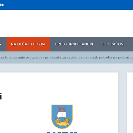
kti
A
NATJEČAJI I POZIVI
PROSTORNI PLANOVI
PRORAČUN
 financiranje programa i projekata za zadovoljenje javnih potreba na području obrazovanja u Općini K
i