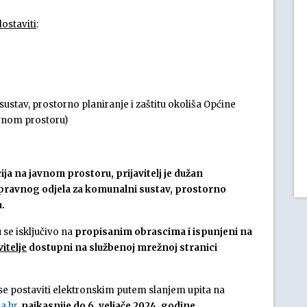
ostaviti
:
stav, prostorno planiranje i zaštitu okoliša Općine
avnom prostoru)
ija na javnom prostoru, prijavitelj je dužan
st Upravnog odjela za komunalni sustav, prostorno
a.
 se isključivo na
propisanim obrascima i ispunjeni na
itelje
dostupni na službenoj mrežnoj stranici
 se postaviti elektronskim putem slanjem upita na
a.hr
,
najkasnije do 6. veljače 2024. godine.