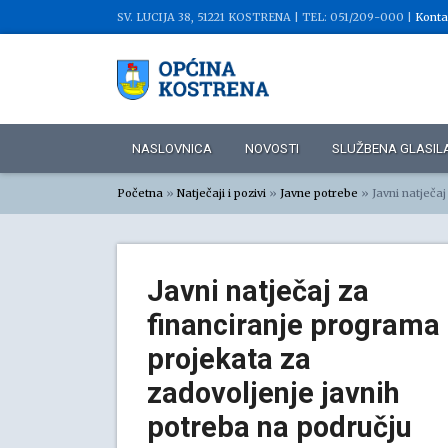
SV. LUCIJA 38, 51221 KOSTRENA |
TEL: 051/209-000 |
Konta
NASLOVNICA
NOVOSTI
SLUŽBENA GLASIL
Početna
»
Natječaji i pozivi
»
Javne potrebe
»
Javni natječaj za
Javni natječaj za
financiranje programa 
projekata za
zadovoljenje javnih
potreba na području