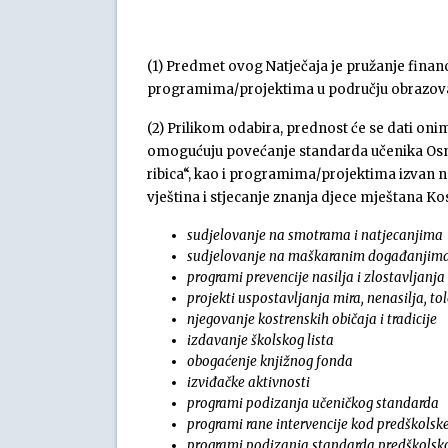
(1) Predmet ovog Natječaja je pružanje fina
programima/projektima u području obrazov
(2) Prilikom odabira, prednost će se dati o
omogućuju povećanje standarda učenika Osno
ribica“, kao i programima/projektima izvan 
vještina i stjecanje znanja djece mještana Ko
sudjelovanje na smotrama i natjecanjima
sudjelovanje na maškaranim događanjim
programi prevencije nasilja i zlostavljanja
projekti uspostavljanja mira, nenasilja, to
njegovanje kostrenskih običaja i tradicije
izdavanje školskog lista
obogaćenje knjižnog fonda
izviđačke aktivnosti
programi podizanja učeničkog standarda
programi rane intervencije kod predškolske
programi podizanja standarda predškolsk