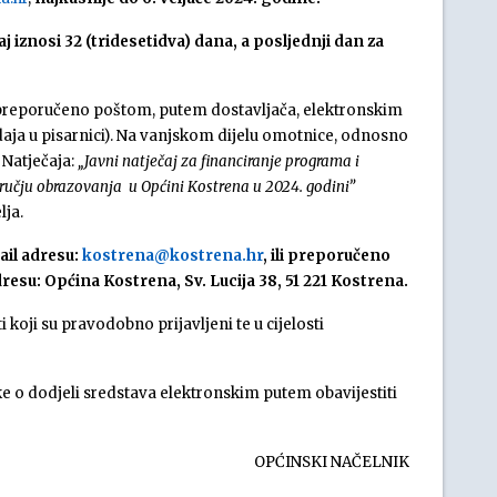
 iznosi 32 (tridesetidva) dana, a posljednji dan za
 preporučeno poštom, putem dostavljača, elektronskim
aja u pisarnici). Na vanjskom dijelu omotnice, odnosno
 Natječaja:
„Javni natječaj za financiranje programa i
ručju obrazovanja u Općini Kostrena u 2024. godini”
lja.
ail adresu:
kostrena@kostrena.hr
, ili preporučeno
dresu:
Općina Kostrena, Sv. Lucija 38, 51 221 Kostrena.
oji su pravodobno prijavljeni te u cijelosti
ke o dodjeli sredstava elektronskim putem obavijestiti
OPĆINSKI NAČELNIK