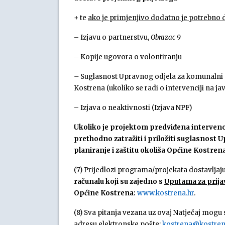
+ te
ako je primjenjivo dodatno je potrebno d
– Izjavu o partnerstvu,
Obrazac 9
–
Kopije ugovora o volontiranju
–
Suglasnost Upravnog odjela za komunalni su
Kostrena (ukoliko se radi o intervenciji na j
– Izjava o neaktivnosti (Izjava NPF)
Ukoliko je projektom predviđena intervenc
prethodno zatražiti i priložiti suglasno
planiranje i zaštitu okoliša Općine Kostren
(7) Prijedlozi programa/projekata dostavljaju
računalu
koji su zajedno s
Uputama za prijav
Općine Kostrena:
www.kostrena.hr
.
(8) Sva pitanja vezana uz ovaj Natječaj mogu
adresu elektronske pošte:
kostrena@kostren