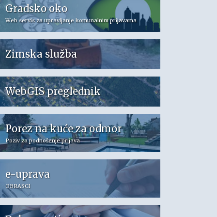
Gradsko oko
Web servis za upravljanje komunalnim prijavama
Zimska služba
WebGIS preglednik
Porez na kuće za odmor
Poziv za podnošenje prijava
e-uprava
OBRASCI