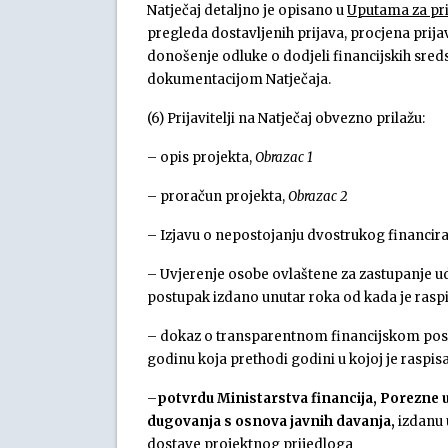
Natječaj detaljno je opisano u
Uputama za prij
pregleda dostavljenih prijava, procjena pri
donošenje odluke o dodjeli financijskih sred
dokumentacijom Natječaja.
(6) Prijavitelji na Natječaj obvezno prilažu:
– opis projekta,
Obrazac 1
– proračun projekta,
Obrazac 2
– Izjavu o nepostojanju dvostrukog financir
– Uvjerenje osobe ovlaštene za zastupanje ud
postupak izdano unutar roka od kada je rasp
– dokaz o transparentnom financijskom poslov
godinu koja prethodi godini u kojoj je raspis
–
potvrdu Ministarstva financija, Porezne
dugovanja s osnova javnih davanja,
izdanu 
dostave projektnog prijedloga