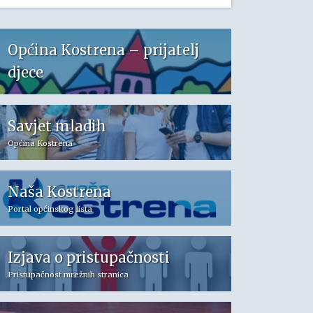
Općina Kostrena – prijatelj
djece
Savjet mladih
Općina Kostrena
Naša Kostrena
Portal općinskog lista
Izjava o pristupačnosti
Pristupačnost mrežnih stranica