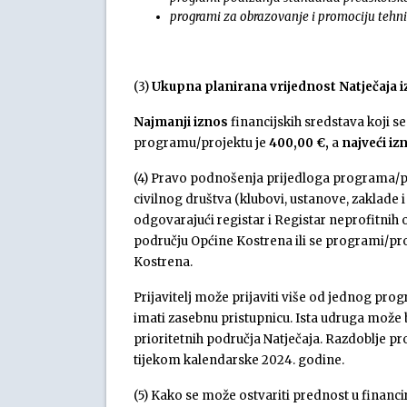
programi za obrazovanje i promociju tehni
(3)
Ukupna planirana vrijednost Natječaja i
Najmanji iznos
financijskih sredstava koji s
programu/projektu je
400,00 €,
a
najveći iz
(4) Pravo podnošenja prijedloga programa/pr
civilnog društva (klubovi, ustanove, zaklade 
odgovarajući registar i Registar neprofitnih o
području Općine Kostrena ili se programi/pr
Kostrena.
Prijavitelj može prijaviti više od jednog pro
imati zasebnu pristupnicu. Ista udruga može 
prioritetnih područja Natječaja. Razdoblje p
tijekom kalendarske 2024. godine.
(5) Kako se može ostvariti prednost u financ