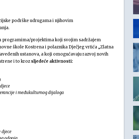
ncijske podrške udrugama i njihovim
anja.
nim programima/projektima koji svojim sadržajem
vne škole Kostrena i polaznika Dječjeg vrtića „Zlatna
navedenih ustanova, a koji omogućavaju razvoj novih
strene i to kroz
sljedeće aktivnosti:
a
 djece
lerancije i međukulturnog dijaloga
 djece
og odgoja