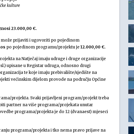
čke kulture
znosi 23.000,00 €.
e može prijaviti i ugovoriti po pojedinom
nos
po pojedinom programu/projektu je
12.000,00 €
.
ojekta na Natječaj imaju udruge i druge organizacije
i sl.) upisane u Registar udruga, odnosno drugi
rganizacija te koje imaju prebivalište/sjedište na
ojekti većinskim dijelom provode na području Općine
grama/projekta. Svaki prijavljeni program/projekt treba
biti partner na više programa/projekata unutar
rovedbe programa/projekta je do 12 (dvanaest) mjeseci
iranju programa/projekta i tko nema pravo prijave na