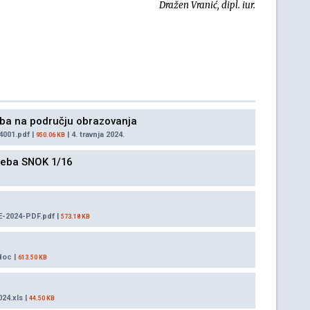
Dražen Vranić, dipl. iur.
reba na području obrazovanja
4001.pdf |
| 4. travnja 2024.
950.06 KB
treba SNOK 1/16
-2024-PDF.pdf |
573.18 KB
doc |
613.50 KB
4.xls |
44.50 KB