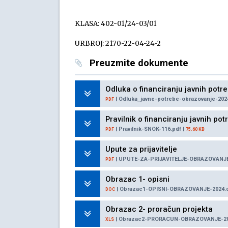
KLASA: 402-01/24-03/01
URBROJ: 2170-22-04-24-2
Preuzmite dokumente
Odluka o financiranju javnih pot
| Odluka_javne-potrebe-obrazovanje-202
PDF
Pravilnik o financiranju javnih po
| Pravilnik-SNOK-116.pdf |
PDF
75.60 KB
Upute za prijavitelje
| UPUTE-ZA-PRIJAVITELJE-OBRAZOVANJE
PDF
Obrazac 1- opisni
| Obrazac1-OPISNI-OBRAZOVANJE-2024.
DOC
Obrazac 2- proračun projekta
| Obrazac2-PRORACUN-OBRAZOVANJE-202
XLS