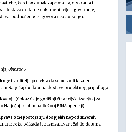
avitelje,
kao i postupak zaprimanja, otvaranja i
java, dostava dodatne dokumentacije, ugovaranje,
stava, podnošenje prigovora i postupanje s
anja,
Obrazac 5
ruge i voditelja projekta da se ne vodi kazneni
isan Natječaj do datuma dostave projektnog prijedloga
anju (dokaz da je godišnji financijski izvještaj za
an Natječaj predan nadležnoj FINA agenciji)
 uprave o nepostojanju dospjelih nepodmirenih
unutar roka od kada je raspisan Natječaj do datuma