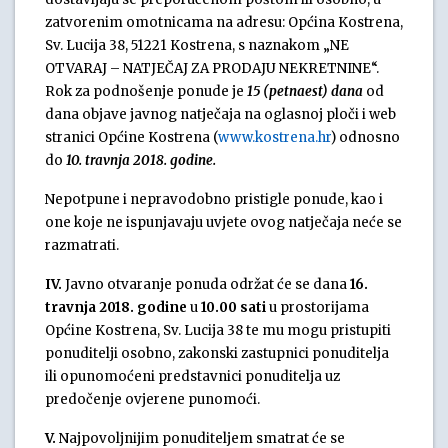
zatvorenim omotnicama na adresu: Općina Kostrena,
Sv. Lucija 38, 51221 Kostrena, s naznakom „NE
OTVARAJ – NATJEČAJ ZA PRODAJU NEKRETNINE“.
Rok za podnošenje ponude je
15 (petnaest) dana
od
dana objave javnog natječaja na oglasnoj ploči i web
stranici Općine Kostrena (
www.kostrena.hr
) odnosno
do
10. travnja 2018. godine.
Nepotpune i nepravodobno pristigle ponude, kao i
one koje ne ispunjavaju uvjete ovog natječaja neće se
razmatrati.
IV.
Javno otvaranje ponuda održat će se dana
16.
travnja 2018. godine
u
10.00 sati
u prostorijama
Općine Kostrena, Sv. Lucija 38 te mu mogu pristupiti
ponuditelji osobno, zakonski zastupnici ponuditelja
ili opunomoćeni predstavnici ponuditelja uz
predočenje ovjerene punomoći.
V.
Najpovoljnijim ponuditeljem smatrat će se