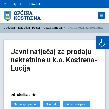
TEL: 051/209-000 |
Kontakti
Početna
»
Natječaji i pozivi
»
Ostali natječaji
»
Javni natječaj za prodaju nekretnine u k.o. Kostrena-Lucija
Op
Javni natječaj za prodaju
nekretnine u k.o. Kostrena-
Lucija
26. ožujka 2018.
Natječaji i pozivi
Novosti
Ostali natječaji