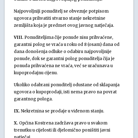
Najpovoljniji ponuditelj se obvezuje potpisom
ugovora prihvatiti stvarno stanje nekretnine
zemljišta koja je predmet ovog javnog natječaja.
VIII.
Ponuditeljima čije ponude nisu prihvaćene,
garantni polog se vraća u roku od 8 (osam) dana od
dana donošenja odluke o odabiru najpovoljnije
ponude, dok se garantni polog ponuditelja čija je
ponuda prihvaćena ne vraća, već se uračunava u
kupoprodajnu cijenu.
Ukoliko odabrani ponuditelj odustane od sklapanja
ugovora o kupoprodaji, isti nema pravo na povrat
garantnog pologa.
IX.
Nekretnina se prodaje u viđenom stanju.
X.
Općina Kostrena zadržava pravo u svakom
trenutku u cijelosti ili djelomično poništiti javni
natječaj.