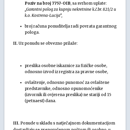
Poziv na broj 7757-OIB
, sa svrhom uplate:
„Garantni polog za kupnju nekretnine k.č.br. 821/2 u
k.o. Kostrena-Lucija“,
broj računa ponuditelja radi povrata garantnog
pologa.
II.
Uz ponudu se obvezno prilaže:
preslika osobne iskaznice za fizičke osobe,
odnosno izvod iz registra za pravne osobe,
ovlaštenje, odnosno punomoć za ovlaštene
predstavnike, odnosno opunomoćenike
(izvornik ili ovjerena preslika) ne stariji od 15
(petnaest) dana.
III.
Ponude u skladu s natječajnom dokumentacijom
dostavljaju se preporučenom poštom ili osobno, u