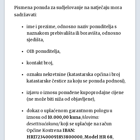
Pismena ponuda za sudjelovanje na natječaju mora
sadržavati:
ime i prezime, odnosno naziv ponuditelja s
naznakom prebivališta ili boravišta, odnosno
sjedišta,
OIB ponuditelja,
kontakt broj,
oznaku nekretnine (katastarska općina i broj
katastarske čestice za koju se ponuda podnosi),
izjavu o iznosu ponuđene kupoprodajne cijene
(ne može biti niža od objavljene),
dokaz o uplaćenom garantnom pologu u
iznosu od
10.000,00 kuna
/slovima:
desettisućakuna/
koji se uplaćuje na račun
Općine Kostrena
IBAN:
HR1723400091853800000
,
Model HR 68
,