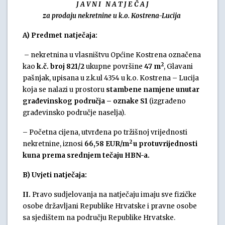
J A V N I N A T J E Č A J
za prodaju nekretnine u k.o. Kostrena-Lucija
A) Predmet natječaja:
– nekretnina u vlasništvu Općine Kostrena označena
2
kao
k.č. broj 821/2
ukupne površine
47 m
, Glavani
pašnjak, upisana u z.k.ul 4354 u k.o. Kostrena – Lucija
koja se nalazi u prostoru
stambene namjene unutar
građevinskog područja – oznake S1
(izgrađeno
građevinsko područje naselja).
– Početna cijena, utvrđena po tržišnoj vrijednosti
2
nekretnine, iznosi
66,58 EUR/m
u protuvrijednosti
kuna prema srednjem tečaju HBN-a.
B) Uvjeti natječaja:
II.
Pravo sudjelovanja na natječaju imaju sve fizičke
osobe državljani Republike Hrvatske i pravne osobe
sa sjedištem na području Republike Hrvatske.