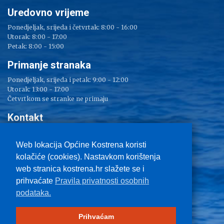
Uredovno vrijeme
Ponedjeljak, srijeda i četvrtak: 8:00 - 16:00
Utorak: 8:00 - 17:00
Petak: 8:00 - 15:00
Primanje stranaka
Ponedjeljak, srijeda i petak: 9:00 - 12:00
Utorak: 13:00 - 17:00
Četvrtkom se stranke ne primaju
Kontakt
Adresa: Sv. Lucija 38
Tel: 051/ 209 000
Web lokacija Općine Kostrena koristi
Fax: 051/ 289 400
kolačiće (cookies). Nastavkom korištenja
E-mail:
kostrena@kostrena.hr
web stranica kostrena.hr slažete se i
Kontakt informacije
prihvaćate
Pravila privatnosti osobnih
Uvjeti korištenja
podataka.
Pravo na pristup informacijama
Zaštita privatnosti
Impressum
Prihvaćam