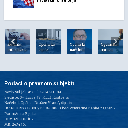
hrvatskih branitelja
Kontakt
Općinsko
Općinski
Općinska
informacije
vijeće
načelnik
uprava
Podaci o pravnom subjektu
Naziv subjekta: Općina Kostrena
Sjedište: Sv. Lucija 38, 51221 Kostrena
Načelnik Općine: Dražen Vranić, dipl. iur.
IBAN: HR1723400091853800000 kod Privredne Banke Zagreb -
Podružnica Rijeka
OIB: 32131316182
MB: 2634465