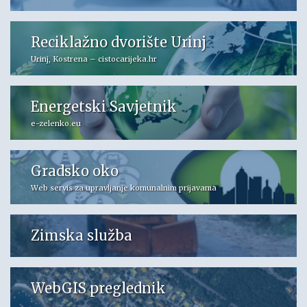
Reciklažno dvorište Urinj
Urinj, Kostrena – cistocarijeka.hr
Energetski Savjetnik
e-zelenko.eu
Gradsko oko
Web servis za upravljanje komunalnim prijavama
Zimska služba
WebGIS preglednik