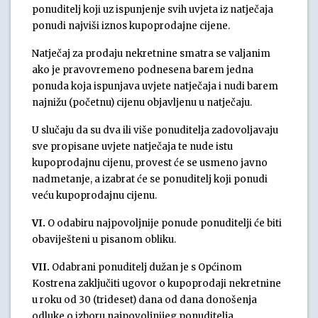
ponuditelj koji uz ispunjenje svih uvjeta iz natječaja
ponudi najviši iznos kupoprodajne cijene.
Natječaj za prodaju nekretnine smatra se valjanim
ako je pravovremeno podnesena barem jedna
ponuda koja ispunjava uvjete natječaja i nudi barem
najnižu (početnu) cijenu objavljenu u natječaju.
U slučaju da su dva ili više ponuditelja zadovoljavaju
sve propisane uvjete natječaja te nude istu
kupoprodajnu cijenu, provest će se usmeno javno
nadmetanje, a izabrat će se ponuditelj koji ponudi
veću kupoprodajnu cijenu.
VI.
O odabiru najpovoljnije ponude ponuditelji će biti
obaviješteni u pisanom obliku.
VII.
Odabrani ponuditelj dužan je s Općinom
Kostrena zaključiti ugovor o kupoprodaji nekretnine
u roku od 30 (trideset) dana od dana donošenja
odluke o izboru najpovoljnijeg ponuditelja.