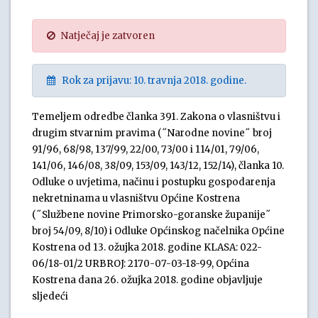
Natječaj je zatvoren
Rok za prijavu: 10. travnja 2018. godine.
Temeljem odredbe članka 391. Zakona o vlasništvu i
drugim stvarnim pravima (˝Narodne novine˝ broj
91/96, 68/98, 137/99, 22/00, 73/00 i 114/01, 79/06,
141/06, 146/08, 38/09, 153/09, 143/12, 152/14), članka 10.
Odluke o uvjetima, načinu i postupku gospodarenja
nekretninama u vlasništvu Općine Kostrena
(˝Službene novine Primorsko-goranske županije˝
broj 54/09, 8/10) i Odluke Općinskog načelnika Općine
Kostrena od 13. ožujka 2018. godine KLASA: 022-
06/18-01/2 URBROJ: 2170-07-03-18-99, Općina
Kostrena dana 26. ožujka 2018. godine objavljuje
sljedeći