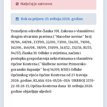
Natječaj je zatvoren
Rok za prijavu: 25. svibnja 2026. godine.
Temeljem odredbe članka 391. Zakona o vlasništvu i
drugim stvarnim pravima (˝Narodne novine˝ broj
91/96., 68/98., 137/99., 22/00., 73/00., 114/01., 79/06.,
141/06., 146/08., 38/09., 153/09., 143/12., 152/14, 81/15,
94/17), članka 10. Odluke o uvjetima, načinu i
postupku gospodarenja nekretninama u vlasništvu
Općine Kostrena (˝Službene novine Primorsko-
goranske županije˝ broj 54/09, 8/10) i Odluke
Općinskog vijeća Općine Kostrena od 27. travnja
2026. godine, KLASA: 024-01/26-01/4 URBROJ: 2170-
22-01-26-15, Općina Kostrena dana 10. svibnja 2026.
godine objavljuje sljedeći