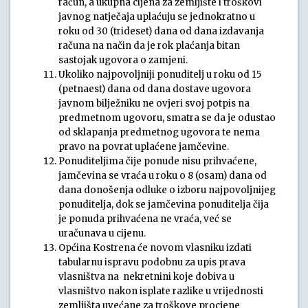
račun, a ukupna cijena za zemljište i troškovi
javnog natječaja uplaćuju se jednokratno u
roku od 30 (trideset) dana od dana izdavanja
računa na način da je rok plaćanja bitan
sastojak ugovora o zamjeni.
Ukoliko najpovoljniji ponuditelj u roku od 15
(petnaest) dana od dana dostave ugovora
javnom bilježniku ne ovjeri svoj potpis na
predmetnom ugovoru, smatra se da je odustao
od sklapanja predmetnog ugovora te nema
pravo na povrat uplaćene jamčevine.
Ponuditeljima čije ponude nisu prihvaćene,
jamčevina se vraća u roku o 8 (osam) dana od
dana donošenja odluke o izboru najpovoljnijeg
ponuditelja, dok se jamčevina ponuditelja čija
je ponuda prihvaćena ne vraća, već se
uračunava u cijenu.
Općina Kostrena će novom vlasniku izdati
tabularnu ispravu podobnu za upis prava
vlasništva na nekretnini koje dobiva u
vlasništvo nakon isplate razlike u vrijednosti
zemljišta uvećane za troškove procjene