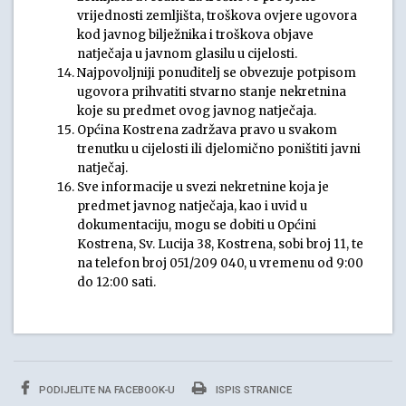
vrijednosti zemljišta, troškova ovjere ugovora
kod javnog bilježnika i troškova objave
natječaja u javnom glasilu u cijelosti.
Najpovoljniji ponuditelj se obvezuje potpisom
ugovora prihvatiti stvarno stanje nekretnina
koje su predmet ovog javnog natječaja.
Općina Kostrena zadržava pravo u svakom
trenutku u cijelosti ili djelomično poništiti javni
natječaj.
Sve informacije u svezi nekretnine koja je
predmet javnog natječaja, kao i uvid u
dokumentaciju, mogu se dobiti u Općini
Kostrena, Sv. Lucija 38, Kostrena, sobi broj 11, te
na telefon broj 051/209 040, u vremenu od 9:00
do 12:00 sati.
PODIJELITE NA FACEBOOK-U
ISPIS STRANICE