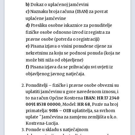
b)
Dokaz o uplaćenoj jamčevini
c)
Naznaku broja računa (IBAN) za povrat
uplaćene jamčevine
d)
Presliku osobne iskaznice za ponuditelje
fizičke osobe odnosno izvod iz registra za
pravne osobe (potvrda o registraciji)
e)
Pisana izjava o visini ponuđene cijene za
nekretninu za koju se podnosi ponuda (koja ne
može biti niža od objavljene)
f)
Pisana izjava da se prihvaćaju svi uvjeti iz
objavljenog javnog natječaja.
Ponuditelji – fizičke i pravne osobe obvezni su
uplatiti jamčevinu u gore navedenom iznosu, i
to na račun Općine Kostrena
IBAN:
HR 17 2340
0091 8538 00000
, Model:
HR 68
, Poziv na broj
primatelja
: 9016 – OIB
uplatitelja, sa svrhom
uplate ˝Jamčevina za zamjenu zemljišta u k.o.
Kostrena-Lucija.
Ponude u skladu s natječajnom