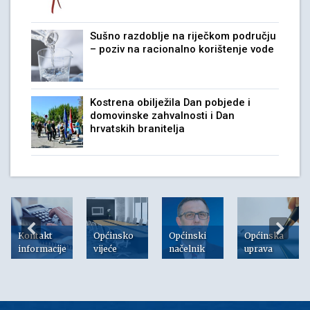
Sušno razdoblje na riječkom području
– poziv na racionalno korištenje vode
Kostrena obilježila Dan pobjede i
domovinske zahvalnosti i Dan
hrvatskih branitelja
Kontakt
Općinsko
Općinski
Općinska
informacije
vijeće
načelnik
uprava