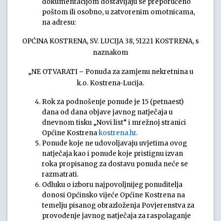
dokumentacijom dostavljaju se preporučeno
poštom ili osobno, u zatvorenim omotnicama,
na adresu:
OPĆINA KOSTRENA, SV. LUCIJA 38, 51221 KOSTRENA, s
naznakom
„NE OTVARATI – Ponuda za zamjenu nekretnina u
k.o. Kostrena-Lucija.
Rok za podnošenje ponude je 15 (petnaest)
dana od dana objave javnog natječaja u
dnevnom tisku „Novi list“ i mrežnoj stranici
Općine Kostrena
kostrena.hr
.
Ponude koje ne udovoljavaju uvjetima ovog
natječaja kao i ponude koje pristignu izvan
roka propisanog za dostavu ponuda neće se
razmatrati.
Odluku o izboru najpovoljnijeg ponuditelja
donosi Općinsko vijeće Općine Kostrena na
temelju pisanog obrazloženja Povjerenstva za
provođenje javnog natječaja za raspolaganje