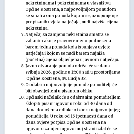
nekretninama i pokretninama u vlasništvu
Općine Kostrena, a najpovoljnijom ponudom
se smatra ona ponuda kojom se, uz ispunjenje
propisanih uvjeta natječaja, nudi najviša cijena
nekretnina.
Natječaj za zamjenu nekretnina smatra se
valjanim ako je pravovremeno podnesena
barem jedna ponuda koja ispunjava uvjete
natječaja i kojom se nudi barem najniža
(početna) cijena objavljena u javnom natječaju.
Javno otvaranje ponuda održat će se dana
svibnja 2026. godine u 15:00 sati u prostorijama
Općine Kostrena, Sv. Lucija 38.
O odabiru najpovoljnije ponude ponuditelji će
biti obaviješteni u pisanom obliku.
Općinski načelnik će s odabranim ponuditeljem
sklopiti pisani ugovor u roku od 30 dana od
dana donošenja odluke o izboru najpovoljnijeg
ponuditelja. U roku od 15 (petnaest) dana od
dana ovjere potpisa Općine Kostrena na
ugovor o zamjeni ugovornoj strani izdat će se