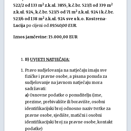
2
2
522/2 od 133 m
z.k.ul. 3855, k.č.br. 523/1 od 339 m
2
z.k.ul. 924, k.č.br. 523/5 od 71 m
z.k.ul. 924 i k.č.br.
2
523/6 od 138 m
z.k.ul. 924 sve u k.o. Kostrena-
Lucija
po cijeni od
89.540,00 EUR.
Iznos jamčevine: 15.000,00 EUR
B)
UVJETI NATJEČAJA:
Pravo sudjelovanja na natječaju imaju sve
fizičke i pravne osobe, a pisana ponuda za
sudjelovanje na javnom natječaju mora
sadržavati:
a)
Osnovne podatke o ponuditelju (ime,
prezime, prebivalište ili boravište, osobni
identifikacijski broj odnosno naziv tvrtke za
pravne osobe, sjedište, matični i osobni
identifikacijski broj za pravne osobe, kontakt
podatke)