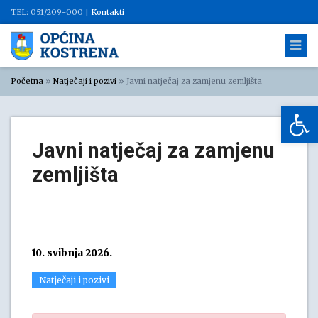
TEL: 051/209-000 |
Kontakti
Početna
»
Natječaji i pozivi
»
Javni natječaj za zamjenu zemljišta
Op
Javni natječaj za zamjenu
zemljišta
10. svibnja 2026.
Natječaji i pozivi