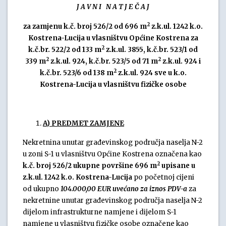
J A V N I N A T J E Č A J
2
za zamjenu
k.č. broj 526/2 od 696 m
z.k.ul. 1242 k.o.
Kostrena-Lucija u vlasništvu Općine Kostrena za
2
k.č.br. 522/2 od 133 m
z.k.ul. 3855, k.č.br. 523/1 od
2
2
339 m
z.k.ul. 924, k.č.br. 523/5 od 71 m
z.k.ul. 924 i
2
k.č.br. 523/6 od 138 m
z.k.ul. 924 sve u k.o.
Kostrena-Lucija u vlasništvu fizičke osobe
A) PREDMET ZAMJENE
Nekretnina unutar građevinskog područja naselja N-2
u zoni S-1 u vlasništvu Općine Kostrena označena kao
2
k.č. broj 526/2 ukupne površine 696 m
upisane u
z.k.ul. 1242 k.o. Kostrena-Lucija
po početnoj cijeni
od ukupno
104.000,00 EUR uvećano za iznos PDV-a
za
nekretnine unutar građevinskog područja naselja N-2
dijelom infrastrukturne namjene i dijelom S-1
namjene u vlasništvu fizičke osobe označene kao