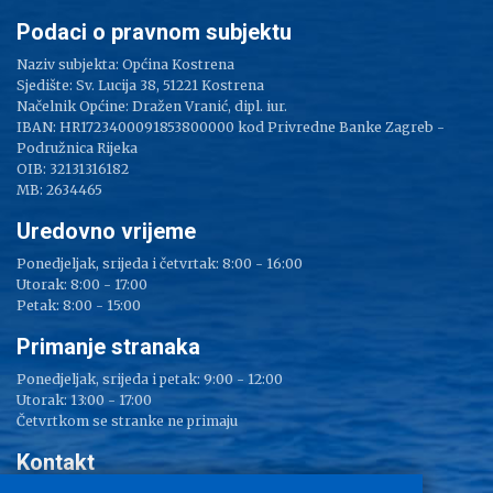
Podaci o pravnom subjektu
Naziv subjekta: Općina Kostrena
Sjedište: Sv. Lucija 38, 51221 Kostrena
Načelnik Općine: Dražen Vranić, dipl. iur.
IBAN: HR1723400091853800000 kod Privredne Banke Zagreb -
Podružnica Rijeka
OIB: 32131316182
MB: 2634465
Uredovno vrijeme
Ponedjeljak, srijeda i četvrtak: 8:00 - 16:00
Utorak: 8:00 - 17:00
Petak: 8:00 - 15:00
Primanje stranaka
Ponedjeljak, srijeda i petak: 9:00 - 12:00
Utorak: 13:00 - 17:00
Četvrtkom se stranke ne primaju
Kontakt