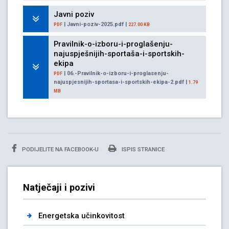
Javni poziv
| Javni-poziv-2025.pdf |
PDF
227.00 KB
Pravilnik-o-izboru-i-proglašenju-
najuspješnijih-sportaša-i-sportskih-
ekipa
| 06.-Pravilnik-o-izboru-i-proglasenju-
PDF
najuspjesnijih-sportasa-i-sportskih-ekipa-2.pdf |
1.79
MB
PODIJELITE NA FACEBOOK-U
ISPIS STRANICE
Natječaji i pozivi
Energetska učinkovitost