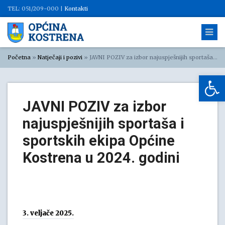
TEL: 051/209-000 |
Kontakti
Početna
»
Natječaji i pozivi
»
JAVNI POZIV za izbor najuspješnijih sportaša i sportskih ekipa Općine Kostrena u 2024. godini
Op
JAVNI POZIV za izbor
najuspješnijih sportaša i
sportskih ekipa Općine
Kostrena u 2024. godini
3. veljače 2025.