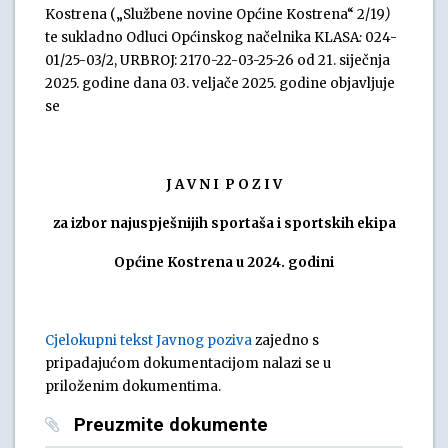
Kostrena („Službene novine Općine Kostrena“ 2/19
)
te sukladno Odluci Općinskog načelnika KLASA
:
024-
01/25-03/2, URBROJ: 2170-22-03-25-26 od 21. siječnja
2025. godine dana 03. veljače 2025. godine objavljuje
se
J A V N I P O Z I V
za izbor najuspješnijih sportaša i sportskih ekipa
Općine Kostrena u 2024. godini
Cjelokupni tekst Javnog poziva
zajedno s
pripadajućom dokumentacijom nalazi se u
priloženim dokumentima.
Preuzmite dokumente