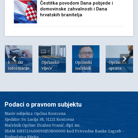
Čestitka povodom Dana pobjede i
domovinske zahvalnosti i Dana
hrvatskih branitelja
Kontakt
Općinsko
Općinski
Općinska
informacije
vijeće
načelnik
uprava
Podaci o pravnom subjektu
Naziv subjekta: Općina Kostrena
Sjedište: Sv. Lucija 38, 51221 Kostrena
Načelnik Općine: Dražen Vranić, dipl. iur.
IBAN: HR1723400091853800000 kod Privredne Banke Zagreb -
Podružnica Rijeka