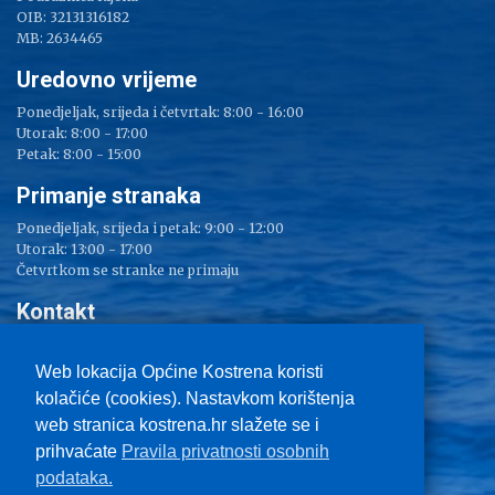
OIB: 32131316182
MB: 2634465
Uredovno vrijeme
Ponedjeljak, srijeda i četvrtak: 8:00 - 16:00
Utorak: 8:00 - 17:00
Petak: 8:00 - 15:00
Primanje stranaka
Ponedjeljak, srijeda i petak: 9:00 - 12:00
Utorak: 13:00 - 17:00
Četvrtkom se stranke ne primaju
Kontakt
Adresa: Sv. Lucija 38
Tel: 051/ 209 000
Web lokacija Općine Kostrena koristi
Fax: 051/ 289 400
kolačiće (cookies). Nastavkom korištenja
E-mail:
kostrena@kostrena.hr
web stranica kostrena.hr slažete se i
Kontakt informacije
prihvaćate
Pravila privatnosti osobnih
Uvjeti korištenja
podataka.
Pravo na pristup informacijama