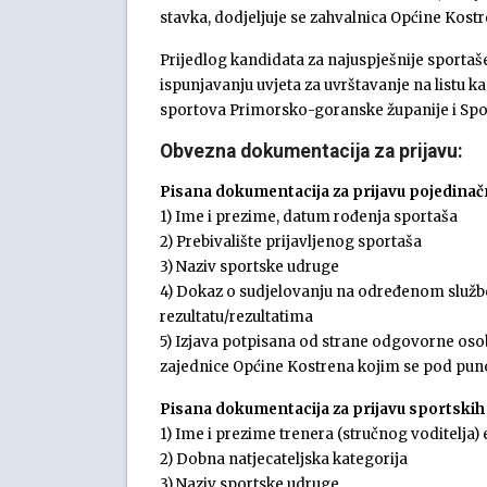
stavka, dodjeljuje se zahvalnica Općine Kostr
Prijedlog kandidata za najuspješnije sportaš
ispunjavanju uvjeta za uvrštavanje na listu 
sportova Primorsko-goranske županije i Spo
Obvezna dokumentacija za prijavu:
Pisana dokumentacija za prijavu pojedinač
1) Ime i prezime, datum rođenja sportaša
2) Prebivalište prijavljenog sportaša
3) Naziv sportske udruge
4) Dokaz o sudjelovanju na određenom služ
rezultatu/rezultatima
5) Izjava potpisana od strane odgovorne oso
zajednice Općine Kostrena kojim se pod pu
Pisana dokumentacija za prijavu sportskih
1) Ime i prezime trenera (stručnog voditelja)
2) Dobna natjecateljska kategorija
3) Naziv sportske udruge