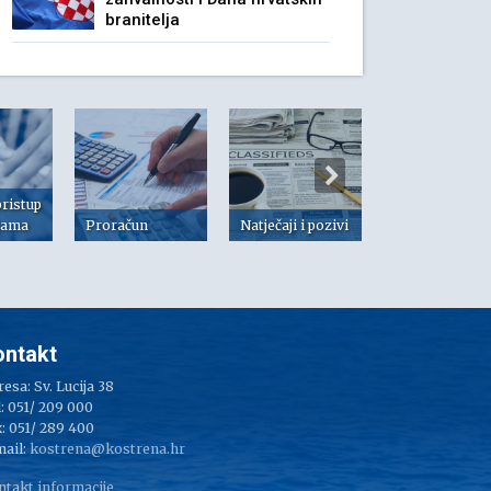
branitelja
pristup
jama
Proračun
Natječaji i pozivi
Dokumenti
ontakt
esa: Sv. Lucija 38
: 051/ 209 000
: 051/ 289 400
mail:
kostrena@kostrena.hr
ntakt informacije