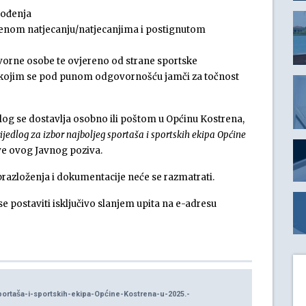
rođenja
enom natjecanju/natjecanjima i postignutom
orne osobe te ovjereno od strane sportske
 kojim se pod punom odgovornošću jamči za točnost
dlog se dostavlja osobno ili poštom u Općinu Kostrena,
ijedlog za izbor najboljeg sportaša i sportskih ekipa Općine
ve ovog Javnog poziva.
azloženja i dokumentacije neće se razmatrati.
e postaviti isključivo slanjem upita na e-adresu
ortaša-i-sportskih-ekipa-Općine-Kostrena-u-2025.-