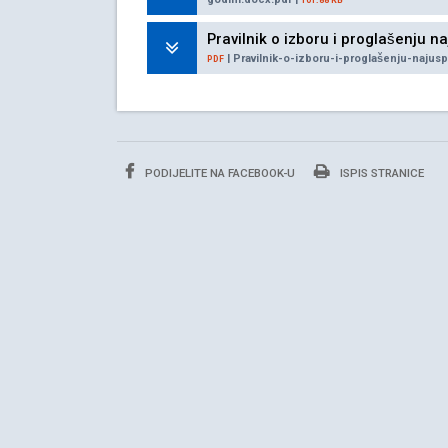
101.88 KB
Pravilnik o izboru i proglašenju na
| Pravilnik-o-izboru-i-proglašenju-najusp
PDF
PODIJELITE NA FACEBOOK-U
ISPIS STRANICE