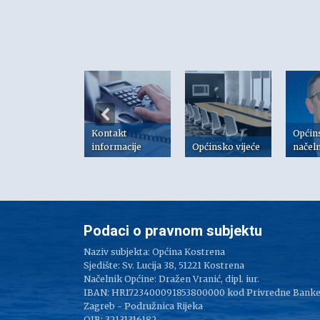
Kontakt
Općin
risni linkovi
informacije
Općinsko vijeće
načel
Podaci o pravnom subjektu
Naziv subjekta: Općina Kostrena
Sjedište: Sv. Lucija 38, 51221 Kostrena
Načelnik Općine: Dražen Vranić, dipl. iur.
IBAN: HR1723400091853800000 kod Privredne Bank
Zagreb - Podružnica Rijeka
OIB: 32131316182