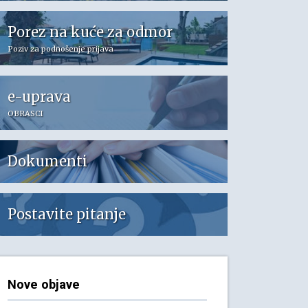
Porez na kuće za odmor
Poziv za podnošenje prijava
e-uprava
OBRASCI
Dokumenti
Postavite pitanje
Nove objave