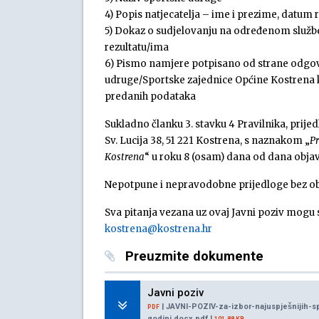
4) Popis natjecatelja – ime i prezime, datum 
5) Dokaz o sudjelovanju na određenom služb
rezultatu/ima
6) Pismo namjere potpisano od strane odgov
udruge/Sportske zajednice Općine Kostrena
predanih podataka
Sukladno članku 3. stavku 4 Pravilnika, prije
Sv. Lucija 38, 51 221 Kostrena, s naznakom „
Pr
Kostrena
“ u roku 8 (osam) dana od dana obja
Nepotpune i nepravodobne prijedloge bez obr
Sva pitanja vezana uz ovaj Javni poziv mogu s
kostrena@kostrena.hr
Preuzmite dokumente
Javni poziv
| JAVNI-POZIV-za-izbor-najuspješnijih-sp
PDF
godini.docx.pdf |