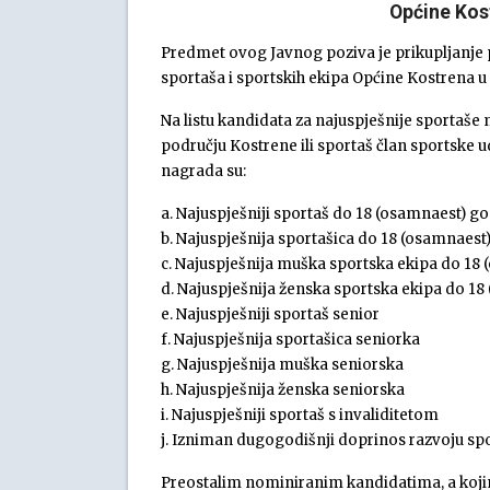
Općine Kos
Predmet ovog Javnog poziva je prikupljanje p
sportaša i sportskih ekipa Općine Kostrena u 
Na listu kandidata za najuspješnije sportaše 
području Kostrene ili sportaš član sportske ud
nagrada su:
a. Najuspješniji sportaš do 18 (osamnaest) g
b. Najuspješnija sportašica do 18 (osamnaest
c. Najuspješnija muška sportska ekipa do 18
d. Najuspješnija ženska sportska ekipa do 1
e. Najuspješniji sportaš senior
f. Najuspješnija sportašica seniorka
g. Najuspješnija muška seniorska
h. Najuspješnija ženska seniorska
i. Najuspješniji sportaš s invaliditetom
j. Izniman dugogodišnji doprinos razvoju sp
Preostalim nominiranim kandidatima, a kojim