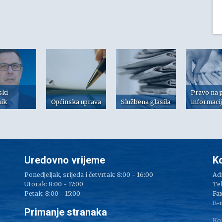
ski
Pravo na 
nik
Općinska uprava
Službena glasila
informaci
Uredovno vrijeme
K
Ponedjeljak, srijeda i četvrtak: 8:00 - 16:00
Adr
Utorak: 8:00 - 17:00
Tel
Petak: 8:00 - 15:00
Fax
e
E-
Primanje stranaka
Ko