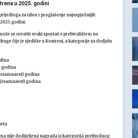
trena u 2025. godini
rijedloga za izbor i proglašenje najuspješnijih
2025. godini.
može se uvrstiti svaki sportaš s prebivalištem na
ruge čije je sjedište u Kostreni, a kategorije za dodjelu
odina
) godina
 (osamnaest) godina
8 (osamnaest) godina
orta
a nije dodijeljena nagrada iz kategorija prethodnog