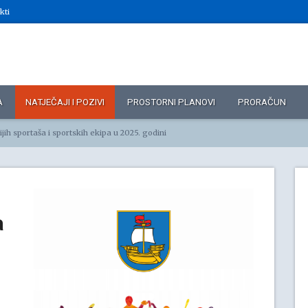
kti
A
NATJEČAJI I POZIVI
PROSTORNI PLANOVI
PRORAČUN
ijih sportaša i sportskih ekipa u 2025. godini
a