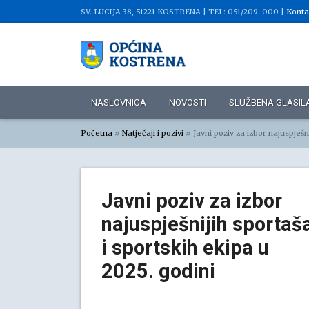
SV. LUCIJA 38, 51221 KOSTRENA |
TEL: 051/209-000 |
Konta
NASLOVNICA
NOVOSTI
SLUŽBENA GLASIL
Početna
»
Natječaji i pozivi
»
Javni poziv za izbor najuspješn
Javni poziv za izbor
najuspješnijih sportaš
i sportskih ekipa u
2025. godini