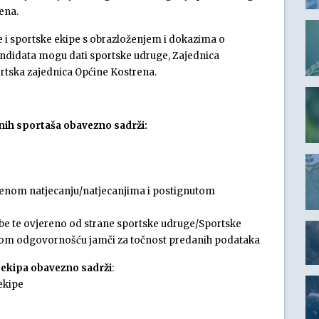
ena.
e i sportske ekipe s obrazloženjem i dokazima o
kandidata mogu dati sportske udruge, Zajednica
rtska zajednica Općine Kostrena.
nih sportaša obavezno sadrži:
benom natjecanju/natjecanjima i postignutom
be te ovjereno od strane sportske udruge/Sportske
nom odgovornošću jamči za točnost predanih podataka
 ekipa obavezno sadrži
:
 ekipe