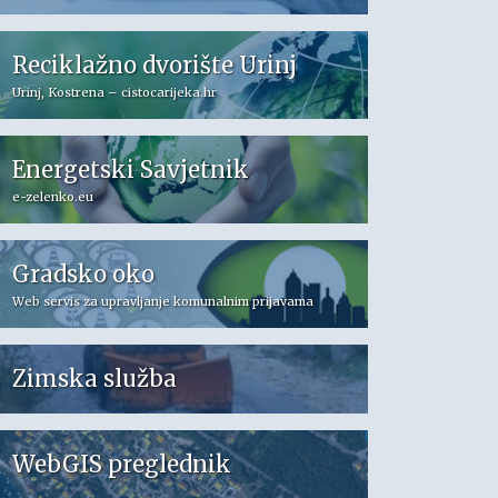
Reciklažno dvorište Urinj
Urinj, Kostrena – cistocarijeka.hr
Energetski Savjetnik
e-zelenko.eu
Gradsko oko
Web servis za upravljanje komunalnim prijavama
Zimska služba
WebGIS preglednik