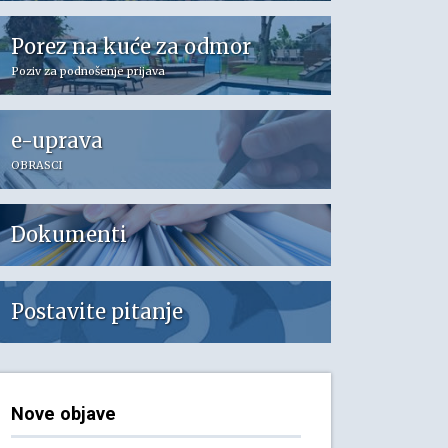
Porez na kuće za odmor
Poziv za podnošenje prijava
e-uprava
OBRASCI
Dokumenti
Postavite pitanje
Nove objave