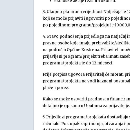
ekološke akcije i zaštita okoliša.
3. Ukupno planirana vrijednost Natječaja je 1
koji se može prijaviti i ugovoriti po pojedin
po pojedinom programu/projektu je 10.000,0
4. Pravo podnošenja prijedloga na natječaj im
pravne osobe koje imaju prebivalište/sjedišt
na području Općine Kostrena. Prijavitelj mož
prijavljeni program/projekt treba imati zase
programa/projekta je do 12 mjeseci.
Prije potpisa ugovora Prijavitelj će morati pr
programa/projekta ne vodi kazneni postupak,
plaćen porez.
Kako se može ostvariti prednost u financiran
detaljno je opisano u Uputama za prijavitelje.
5. Prijedlozi programa/projekata dostavljaju 
računalu. Postupak zaprimanja, otvaranja i pr