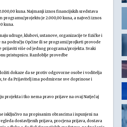
2.000,00 kuna. Najmanji iznos financijskih sredstava
om programu/projektu je 2.000,00 kuna, a najveći iznos
0 kuna.
aju udruge, klubovi, ustanove, organizacije te fizičke i
e na području Općine ili se programi/projketi provode
e prijaviti više od jednog programa/projekta. Svaki
bnu pristupnicu. Razdoblje provedbe
iložiti dokaze da se protiv odgovorne osobe i voditelja
 te da Prijavitelj ima podmirene sve doprinose i
ju projekta i tko nema pravo prijave na ovaj Natječaj
se isključivo na propisanim obrascima i ispunjeni na
egleda dostavljenih prijava, procjena prijava, dostava