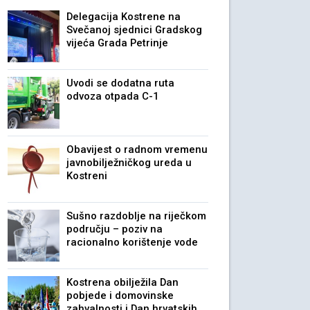
Delegacija Kostrene na
Svečanoj sjednici Gradskog
vijeća Grada Petrinje
Uvodi se dodatna ruta
odvoza otpada C-1
Obavijest o radnom vremenu
javnobilježničkog ureda u
Kostreni
Sušno razdoblje na riječkom
području – poziv na
racionalno korištenje vode
Kostrena obilježila Dan
pobjede i domovinske
zahvalnosti i Dan hrvatskih