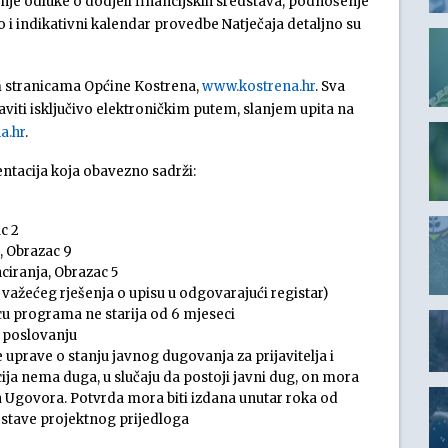
e odluke o dodjeli financijskih sredstava, podnošenje
i indikativni kalendar provedbe Natječaja detaljno su
m stranicama Općine Kostrena,
www.kostrena.hr
. Sva
viti isključivo elektroničkim putem, slanjem upita na
a.hr
.
ntacija koja obavezno sadrži:
c 2
o, Obrazac 9
ciranja, Obrazac 5
ku važećeg rješenja o upisu u odgovarajući registar)
cu programa ne starija od 6 mjeseci
 poslovanju
uprave o stanju javnog dugovanja za prijavitelja i
acija nema duga, u slučaju da postoji javni dug, on mora
a Ugovora. Potvrda mora biti izdana unutar roka od
ostave projektnog prijedloga