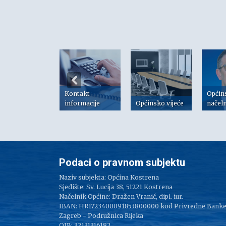
Kontakt
Općin
risni linkovi
informacije
Općinsko vijeće
načel
Podaci o pravnom subjektu
Naziv subjekta: Općina Kostrena
Sjedište: Sv. Lucija 38, 51221 Kostrena
Načelnik Općine: Dražen Vranić, dipl. iur.
IBAN: HR1723400091853800000 kod Privredne Bank
Zagreb - Podružnica Rijeka
OIB: 32131316182