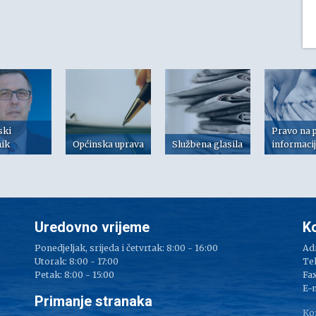
ski
Pravo na 
nik
Općinska uprava
Službena glasila
informaci
Uredovno vrijeme
K
Ponedjeljak, srijeda i četvrtak: 8:00 - 16:00
Adr
Utorak: 8:00 - 17:00
Tel
Petak: 8:00 - 15:00
Fax
e
E-
Primanje stranaka
Ko