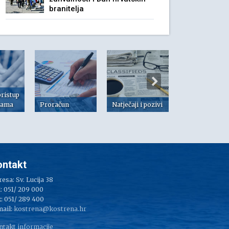
branitelja
pristup
jama
Proračun
Natječaji i pozivi
Dokumenti
ontakt
esa: Sv. Lucija 38
: 051/ 209 000
: 051/ 289 400
mail:
kostrena@kostrena.hr
ntakt informacije