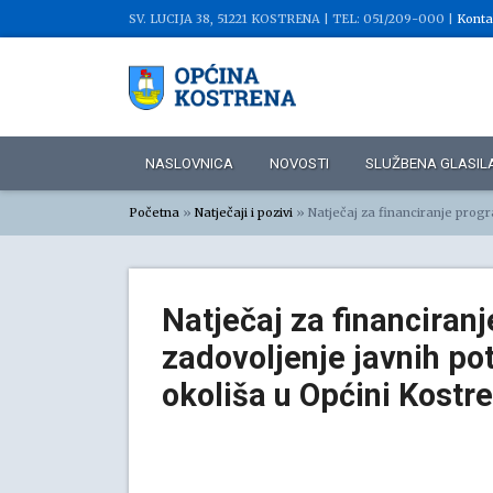
SV. LUCIJA 38, 51221 KOSTRENA |
TEL: 051/209-000 |
Konta
NASLOVNICA
NOVOSTI
SLUŽBENA GLASIL
Početna
»
Natječaji i pozivi
»
Natječaj za financiranje program
Natječaj za financiran
zadovoljenje javnih po
okoliša u Općini Kostr