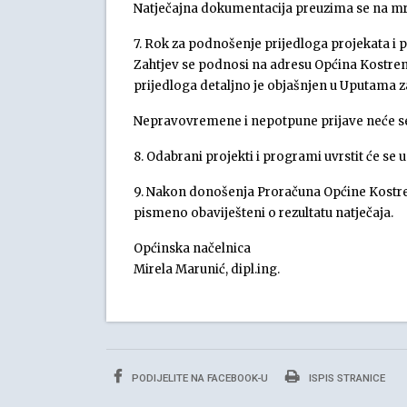
Natječajna dokumentacija preuzima se na m
7. Rok za podnošenje prijedloga projekata i p
Zahtjev se podnosi na adresu Općina Kostrena
prijedloga detaljno je objašnjen u Uputama za 
Nepravovremene i nepotpune prijave neće se
8. Odabrani projekti i programi uvrstit će se
9. Nakon donošenja Proračuna Općine Kostrena
pismeno obaviješteni o rezultatu natječaja.
Općinska načelnica
Mirela Marunić, dipl.ing.
PODIJELITE NA FACEBOOK-U
ISPIS STRANICE