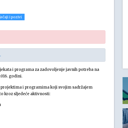
ečaji i pozivi
.
ojekata i programa za zadovoljenje javnih potreba na
016. godini.
im projektima i programima koji svojim sadržajem
to kroz sljedeće aktivnosti:
u