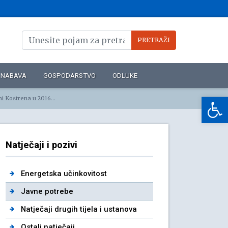
NABAVA
GOSPODARSTVO
ODLUKE
Op
trena u 2016. godini
Natječaji i pozivi
Energetska učinkovitost
Javne potrebe
Natječaji drugih tijela i ustanova
Ostali natječaji