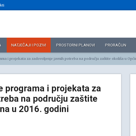
kti
A
NATJEČAJI I POZIVI
PROSTORNI PLANOVI
PRORAČUN
a i projekata za zadovoljenje javnih potreba na području zaštite okoliša u Općini Kos
je programa i projekata za
treba na području zaštite
ena u 2016. godini