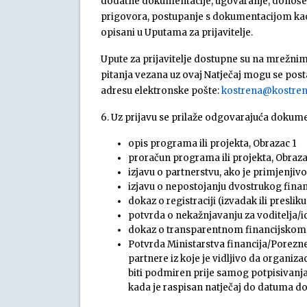
dodatne dokumentacije, ugovaranje, donošenj
prigovora, postupanje s dokumentacijom kao 
opisani u Uputama za prijavitelje.
Upute za prijavitelje dostupne su na mrežni
pitanja vezana uz ovaj Natječaj mogu se posta
adresu elektronske pošte:
kostrena@kostren
6. Uz prijavu se prilaže odgovarajuća dokume
opis programa ili projekta, Obrazac 1
proračun programa ili projekta, Obraza
izjavu o partnerstvu, ako je primjenjiv
izjavu o nepostojanju dvostrukog finan
dokaz o registraciji (izvadak ili presli
potvrda o nekažnjavanju za voditelja/i
dokaz o transparentnom financijskom
Potvrda Ministarstva financija/Porezne 
partnere iz koje je vidljivo da organiz
biti podmiren prije samog potpisivanj
kada je raspisan natječaj do datuma d