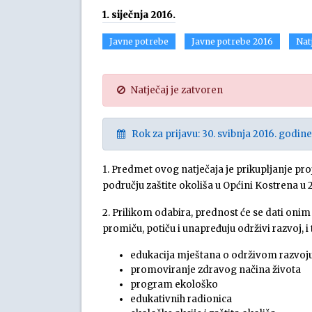
1. siječnja 2016.
Javne potrebe
Javne potrebe 2016
Natj
Natječaj je zatvoren
Rok za prijavu: 30. svibnja 2016. godine
1. Predmet ovog natječaja je prikupljanje pr
području zaštite okoliša u Općini Kostrena u 2
2. Prilikom odabira, prednost će se dati on
promiču, potiču i unapređuju održivi razvoj, i 
edukacija mještana o održivom razvoj
promoviranje zdravog načina života
program ekološko
edukativnih radionica