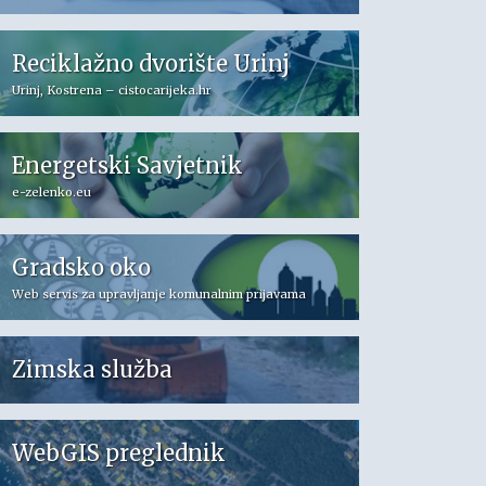
Reciklažno dvorište Urinj
Urinj, Kostrena – cistocarijeka.hr
Energetski Savjetnik
e-zelenko.eu
Gradsko oko
Web servis za upravljanje komunalnim prijavama
Zimska služba
WebGIS preglednik