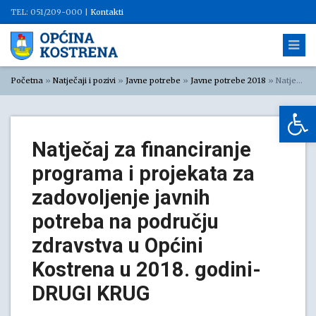
TEL: 051/209-000 |
Kontakti
Početna
»
Natječaji i pozivi
»
Javne potrebe
»
Javne potrebe 2018
»
Natječaj za financiranje programa i projekata za zadovoljenje javnih potreba na području zdravstva u Općini Kostrena u 2018. godini- DRUGI KRUG
Op
Natječaj za financiranje
programa i projekata za
zadovoljenje javnih
potreba na području
zdravstva u Općini
Kostrena u 2018. godini-
DRUGI KRUG