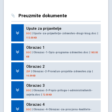
Preuzmite dokumente
Upute za prijavitelje
| Upute-za-prijavitelje-zdravstvo-drugi-krug.doc |
DOC
113.00 KB
Obrazac 1
| Obrazac-1-Opis-programa-zdravstvo.doc |
DOC
183.00
KB
Obrazac 2
| Obrazac-2-Proračun-projekta-zdravstvo.zip |
ZIP
14.09 KB
Obrazac 3
| Obrazac-3-Popis-priloga-i-administrativnih-
DOC
uvjeta.doc |
72.00 KB
Obrazac 4
| Obrazac-4-Obrazac-za-procjenu-kvalitete-
DOC