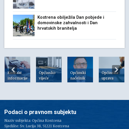
Kostrena obilježila Dan pobjede i
domovinske zahvalnosti i Dan
hrvatskih branitelja
Kontakt
Općinsko
Općinski
Općinska
informacije
vijeće
načelnik
uprava
Podaci o pravnom subjektu
Naziv subjekta: Općina Kostrena
Sjedište: Sv. Lucija 38, 51221 Kostrena