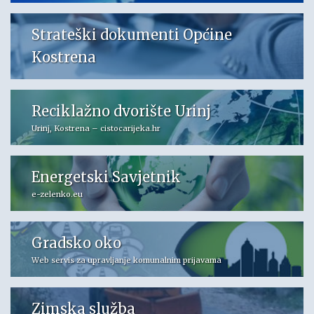
Strateški dokumenti Općine
Kostrena
Reciklažno dvorište Urinj
Urinj, Kostrena – cistocarijeka.hr
Energetski Savjetnik
e-zelenko.eu
Gradsko oko
Web servis za upravljanje komunalnim prijavama
Zimska služba