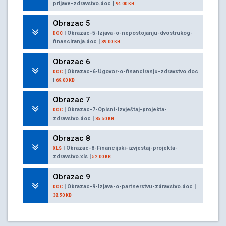
prijave-zdravstvo.doc |
94.00 KB
Obrazac 5
| Obrazac-5-Izjava-o-nepostojanju-dvostrukog-
DOC
financiranja.doc |
39.00 KB
Obrazac 6
| Obrazac-6-Ugovor-o-financiranju-zdravstvo.doc
DOC
|
69.00 KB
Obrazac 7
| Obrazac-7-Opisni-izvještaj-projekta-
DOC
zdravstvo.doc |
85.50 KB
Obrazac 8
| Obrazac-8-Financijski-izvjestaj-projekta-
XLS
zdravstvo.xls |
52.00 KB
Obrazac 9
| Obrazac-9-Izjava-o-partnerstvu-zdravstvo.doc |
DOC
38.50 KB