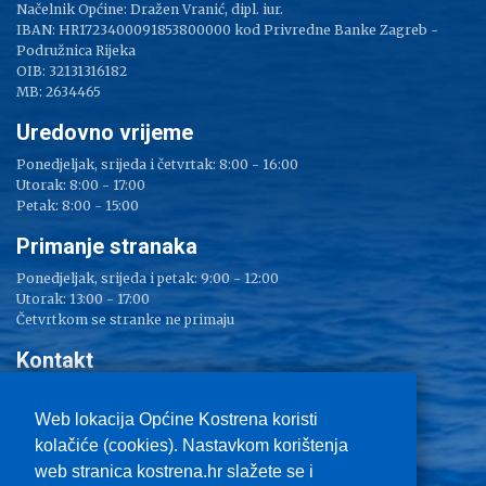
Načelnik Općine: Dražen Vranić, dipl. iur.
IBAN: HR1723400091853800000 kod Privredne Banke Zagreb -
Podružnica Rijeka
OIB: 32131316182
MB: 2634465
Uredovno vrijeme
Ponedjeljak, srijeda i četvrtak: 8:00 - 16:00
Utorak: 8:00 - 17:00
Petak: 8:00 - 15:00
Primanje stranaka
Ponedjeljak, srijeda i petak: 9:00 - 12:00
Utorak: 13:00 - 17:00
Četvrtkom se stranke ne primaju
Kontakt
Adresa: Sv. Lucija 38
Tel: 051/ 209 000
Web lokacija Općine Kostrena koristi
Fax: 051/ 289 400
kolačiće (cookies). Nastavkom korištenja
E-mail:
kostrena@kostrena.hr
web stranica kostrena.hr slažete se i