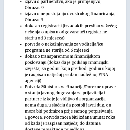
izjavu o partnerstvu, ako je primjenjivo,
Obrazac 9
izjavu o nepostojanju dvostrukog financiranja,
Obrazac 5
dokaz o registraciji (izvadak ili presliku važećeg
rješenja o upisu u odgovarajući registar ne
stariju od 3 mjeseca)
potvrda o nekažnjavanju za voditelja/icu
programa ne starija od 6 mjeseci
dokaz o transparentnom financijskom
poslovanju (dokaz da je godišnji financijski
izvještaj za godinu koja prethodi godini u kojoj
je raspisan natječaj predan nadležnoj FINA
agenciji)
Potvrda Ministarstva financija/Porezne uprave
o stanju javnog dugovanja za prijavitelja i
partnere iz koje je vidljivo da organizacija
nema duga, u slučaju da postoji javni dug, on
mora biti podmiren prije samog potpisivanja
Ugovora. Potvrda mora biti izdana unutar roka
od kada je raspisan natječaj do datuma
dostave projektnog prijedloga.