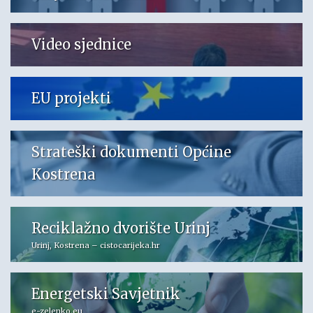
Video sjednice
EU projekti
Strateški dokumenti Općine
Kostrena
Reciklažno dvorište Urinj
Urinj, Kostrena – cistocarijeka.hr
Energetski Savjetnik
e-zelenko.eu