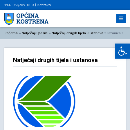
TEL: 051/209-000 |
Kontakti
Početna
»
Natječaji i pozivi
»
Natječaji drugih tijela i ustanova
»
Stranica 3
Op
Natječaji drugih tijela i ustanova