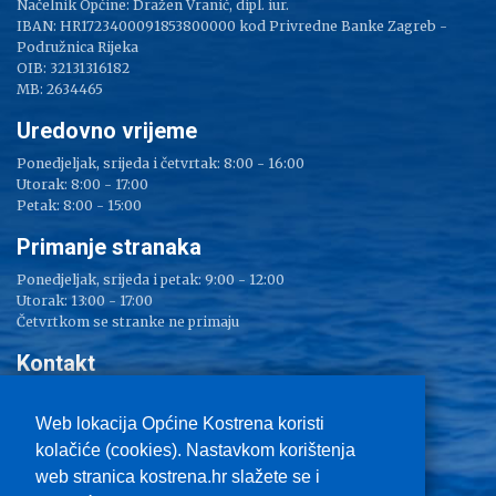
Načelnik Općine: Dražen Vranić, dipl. iur.
IBAN: HR1723400091853800000 kod Privredne Banke Zagreb -
Podružnica Rijeka
OIB: 32131316182
MB: 2634465
Uredovno vrijeme
Ponedjeljak, srijeda i četvrtak: 8:00 - 16:00
Utorak: 8:00 - 17:00
Petak: 8:00 - 15:00
Primanje stranaka
Ponedjeljak, srijeda i petak: 9:00 - 12:00
Utorak: 13:00 - 17:00
Četvrtkom se stranke ne primaju
Kontakt
Adresa: Sv. Lucija 38
Tel: 051/ 209 000
Web lokacija Općine Kostrena koristi
Fax: 051/ 289 400
kolačiće (cookies). Nastavkom korištenja
E-mail:
kostrena@kostrena.hr
web stranica kostrena.hr slažete se i