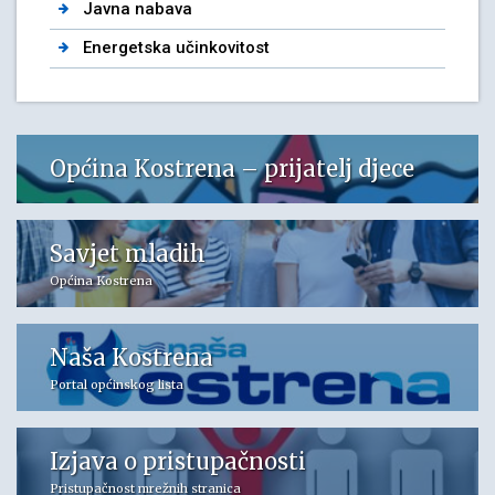
Javna nabava
Energetska učinkovitost
Općina Kostrena – prijatelj djece
Savjet mladih
Općina Kostrena
Naša Kostrena
Portal općinskog lista
Izjava o pristupačnosti
Pristupačnost mrežnih stranica