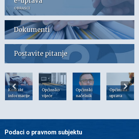
e-uprava
OBRASCI
Dokumenti
Postavite pitanje
Kontakt
Općinsko
Općinski
Općinska
informacije
vijeće
načelnik
uprava
Podaci o pravnom subjektu