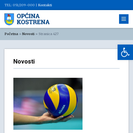
TEL: 051/209-000 |
Kontakti
Početna
»
Novosti
»
Stranica 427
Op
Novosti