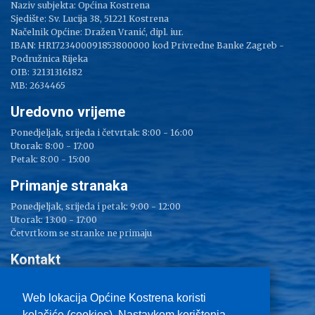
Naziv subjekta: Općina Kostrena
Sjedište: Sv. Lucija 38, 51221 Kostrena
Načelnik Općine: Dražen Vranić, dipl. iur.
IBAN: HR1723400091853800000 kod Privredne Banke Zagreb -
Podružnica Rijeka
OIB: 32131316182
MB: 2634465
Uredovno vrijeme
Ponedjeljak, srijeda i četvrtak: 8:00 - 16:00
Utorak: 8:00 - 17:00
Petak: 8:00 - 15:00
Primanje stranaka
Ponedjeljak, srijeda i petak: 9:00 - 12:00
Utorak: 13:00 - 17:00
Četvrtkom se stranke ne primaju
Kontakt
Adresa: Sv. Lucija 38
Tel: 051/ 209 000
Web lokacija Općine Kostrena koristi
Fax: 051/ 289 400
kolačiće (cookies). Nastavkom korištenja