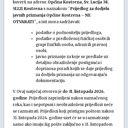
kuverti na adresu:
Općina Kostrena, Sv. Lucija 38
,
51221 Kostrena
s naznakom ˝
Prijedlog za dodjelu
javnih priznanja Općine Kostrena – NE
OTVARATI˝,
a isti mora sadržavati:
podatke o podnositelju prijedloga,
podatke o predloženoj fizičkoj osobi ili
grupi fizičkih osoba, udruzi ili pravnoj
osobi,
javno priznanje za koje se predlaže uz
detaljno obrazloženje postignuća i
doprinosa poradi kojih se daje prijedlog
za dodjelu priznanja uz odgovarajuću
dokumentaciju.
V. Ovaj natječaj otvoren je
do 31. listopada 2024.
godine
. Prijedlozi zaprimljeni nakon naznačenog
roka, kao i nepotpuni i neobrazloženi prijedlozi neće
se razmatrati. Prijedlozi koji pristignu poštom nakon
31. listopada 2024. godine uzet će se u razmatranje
samo ako imaju žig pošte zaključno s 31. listopadom