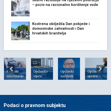
Sušno razdoblje na riječkom području
– poziv na racionalno korištenje vode
Kostrena obilježila Dan pobjede i
domovinske zahvalnosti i Dan
hrvatskih branitelja
Kontakt
Općinsko
Općinski
Općinska
informacije
vijeće
načelnik
uprava
Podaci o pravnom subjektu