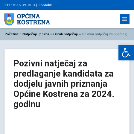
TEL: 051/209-000 |
Kontakti
Početna
»
Natječaji i pozivi
»
Ostali natječaji
»
Pozivni natječaj za predlaganje kandidata za dodjelu javnih priznanja Općine Kostrena za 2024. godinu
Op
Pozivni natječaj za
predlaganje kandidata za
dodjelu javnih priznanja
Općine Kostrena za 2024.
godinu