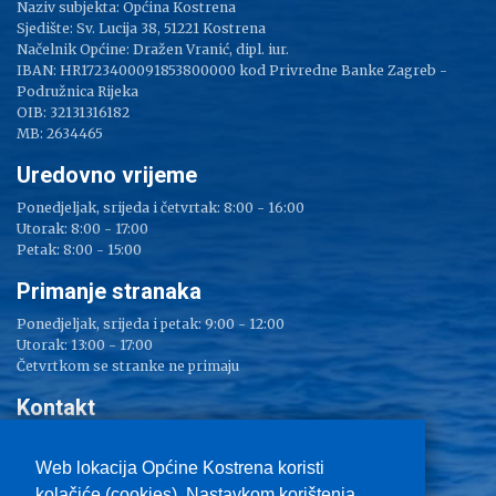
Naziv subjekta: Općina Kostrena
Sjedište: Sv. Lucija 38, 51221 Kostrena
Načelnik Općine: Dražen Vranić, dipl. iur.
IBAN: HR1723400091853800000 kod Privredne Banke Zagreb -
Podružnica Rijeka
OIB: 32131316182
MB: 2634465
Uredovno vrijeme
Ponedjeljak, srijeda i četvrtak: 8:00 - 16:00
Utorak: 8:00 - 17:00
Petak: 8:00 - 15:00
Primanje stranaka
Ponedjeljak, srijeda i petak: 9:00 - 12:00
Utorak: 13:00 - 17:00
Četvrtkom se stranke ne primaju
Kontakt
Adresa: Sv. Lucija 38
Tel: 051/ 209 000
Web lokacija Općine Kostrena koristi
Fax: 051/ 289 400
kolačiće (cookies). Nastavkom korištenja