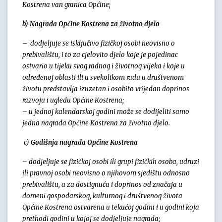
Kostrena van granica Općine;
b) Nagrada Općine Kostrena za životno djelo
– dodjeljuje se isključivo fizičkoj osobi neovisno o
prebivalištu, i to za cjelovito djelo koje je pojedinac
ostvario u tijeku svog radnog i životnog vijeka i koje u
određenoj oblasti ili u svekolikom radu u društvenom
životu predstavlja izuzetan i osobito vrijedan doprinos
razvoju i ugledu Općine Kostrena;
– u jednoj kalendarskoj godini može se dodijeliti samo
jedna nagrada Općine Kostrena za životno djelo.
c)
Godišnja nagrada
Općine Kostrena
–
dodjeljuje se fizičkoj osobi ili grupi fizičkih osoba, udruzi
ili pravnoj osobi neovisno o njihovom sjedištu odnosno
prebivalištu, a za dostignuća i doprinos od značaja u
domeni gospodarskog, kulturnog i društvenog života
Općine Kostrena ostvarena u tekućoj godini i u godini koja
prethodi godini u kojoj se dodjeljuje nagrada;