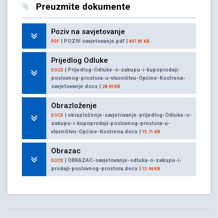
Preuzmite dokumente
Poziv na savjetovanje
| POZIV-savjetovanje.pdf |
PDF
407.81 KB
Prijedlog Odluke
| Prijedlog-Odluke-o-zakupu-i-kupoprodaji-
DOCX
poslovnog-prostora-u-vlasništvu-Općine-Kostrena-
savjetovanje.docx |
28.40 KB
Obrazloženje
| obrazloženje-savjetovanje-prijedlog-Odluke-o-
DOCX
zakupu-i-kupoprodaji-poslovnog-prostora-u-
vlasništvu-Općine-Kostrena.docx |
15.71 KB
Obrazac
| OBRAZAC-savjetovanje-odluka-o-zakupu-i-
DOCX
prodaji-poslovnog-prostora.docx |
15.46 KB