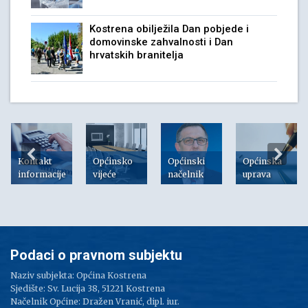
Kostrena obilježila Dan pobjede i
domovinske zahvalnosti i Dan
hrvatskih branitelja
Kontakt
Općinsko
Općinski
Općinska
informacije
vijeće
načelnik
uprava
Podaci o pravnom subjektu
Naziv subjekta: Općina Kostrena
Sjedište: Sv. Lucija 38, 51221 Kostrena
Načelnik Općine: Dražen Vranić, dipl. iur.