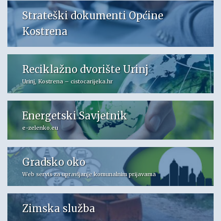
Strateški dokumenti Općine
Kostrena
Reciklažno dvorište Urinj
Urinj, Kostrena – cistocarijeka.hr
Energetski Savjetnik
e-zelenko.eu
Gradsko oko
Web servis za upravljanje komunalnim prijavama
Zimska služba