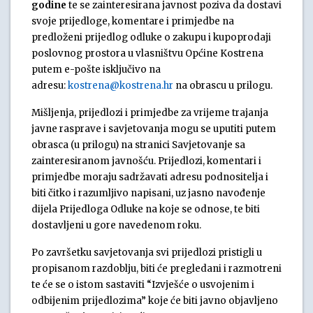
godine
te se zainteresirana javnost poziva da dostavi
svoje prijedloge, komentare i primjedbe na
predloženi prijedlog odluke o zakupu i kupoprodaji
poslovnog prostora u vlasništvu Općine Kostrena
putem e-pošte isključivo na
adresu:
kostrena@kostrena.hr
na obrascu u prilogu.
Mišljenja, prijedlozi i primjedbe za vrijeme trajanja
javne rasprave i savjetovanja mogu se uputiti putem
obrasca (u prilogu) na stranici Savjetovanje sa
zainteresiranom javnošću. Prijedlozi, komentari i
primjedbe moraju sadržavati adresu podnositelja i
biti čitko i razumljivo napisani, uz jasno navođenje
dijela Prijedloga Odluke na koje se odnose, te biti
dostavljeni u gore navedenom roku.
Po završetku savjetovanja svi prijedlozi pristigli u
propisanom razdoblju, biti će pregledani i razmotreni
te će se o istom sastaviti “Izvješće o usvojenim i
odbijenim prijedlozima” koje će biti javno objavljeno