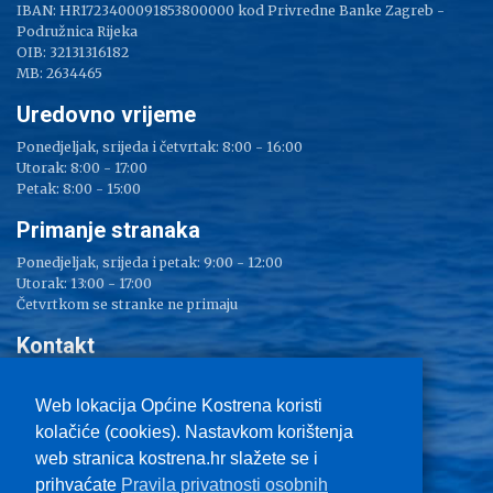
IBAN: HR1723400091853800000 kod Privredne Banke Zagreb -
Podružnica Rijeka
OIB: 32131316182
MB: 2634465
Uredovno vrijeme
Ponedjeljak, srijeda i četvrtak: 8:00 - 16:00
Utorak: 8:00 - 17:00
Petak: 8:00 - 15:00
Primanje stranaka
Ponedjeljak, srijeda i petak: 9:00 - 12:00
Utorak: 13:00 - 17:00
Četvrtkom se stranke ne primaju
Kontakt
Adresa: Sv. Lucija 38
Tel: 051/ 209 000
Web lokacija Općine Kostrena koristi
Fax: 051/ 289 400
kolačiće (cookies). Nastavkom korištenja
E-mail:
kostrena@kostrena.hr
web stranica kostrena.hr slažete se i
Kontakt informacije
prihvaćate
Pravila privatnosti osobnih