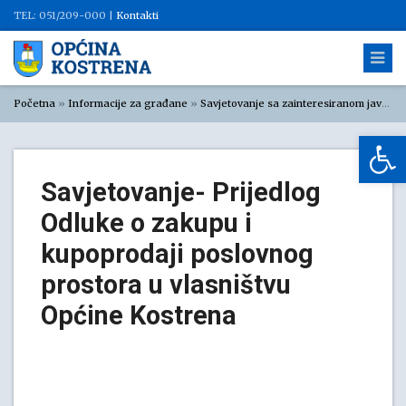
TEL: 051/209-000 |
Kontakti
Početna
»
Informacije za građane
»
Savjetovanje sa zainteresiranom javnošću
Op
Savjetovanje- Prijedlog
Odluke o zakupu i
kupoprodaji poslovnog
prostora u vlasništvu
Općine Kostrena