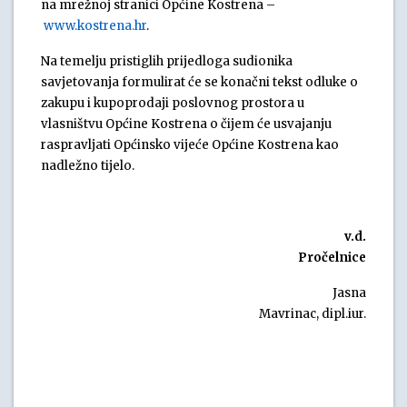
na mrežnoj stranici Općine Kostrena –
www.kostrena.hr
.
Na temelju pristiglih prijedloga sudionika
savjetovanja formulirat će se konačni tekst odluke o
zakupu i kupoprodaji poslovnog prostora u
vlasništvu Općine Kostrena o čijem će usvajanju
raspravljati Općinsko vijeće Općine Kostrena kao
nadležno tijelo.
v.d.
Pročelnice
Jasna
Mavrinac, dipl.iur.