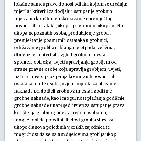
lokalne samouprave donosi odluku kojom se uređuju:
mjerila i kriteriji za dodjelu i ustupanje grobnih
mjesta na korištenje, iskopavanje i premještaj
posmrtnih ostataka, ukopi i privremeni ukopi, način
ukopa nepoznatih osoba, produbljenje groba i
premještanje posmrtnih ostataka u grobnici,
održavanje groblja i uklanjanje otpada, veličina,
dimenzije, materijal i izgled grobnih mjesta i
spomen-obilježja, uvjeti upravljanja grobljem od
strane pravne osobe koja upravlja grobljem, uvjeti,
način i mjesto prosipanja kremiranih posmrtnih
ostataka umrle osobe, uvjeti i mjerila za plaćanje
naknade pri dodjeli grobnog mjesta i godišnje
grobne naknade, kao i mogućnost plaćanja godišnje
grobne naknade unaprijed, uvjeti za ustupanje prava
korištenja grobnog mjesta trećim osobama,
mogućnost da pojedini dijelovi groblja služe za
ukope članova pojedinih vjerskih zajednica te
mogućnost da se na tim dijelovima groblja ukop