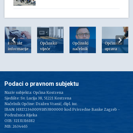
Kontakt
Općinsko
Općinski
Općinska
informacije
vijeće
načelnik
uprava
Podaci o pravnom subjektu
Naziv subjekta: Općina Kostrena
Sjedište: Sv. Lucija 38, 51221 Kostrena
Načelnik Općine: Dražen Vranić, dipl. iur.
IBAN: HR1723400091853800000 kod Privredne Banke Zagreb -
Podružnica Rijeka
OIB: 32131316182
MB: 2634465