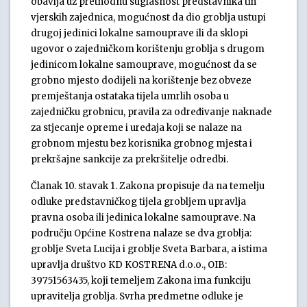
obavlja uz prethodnu suglasnost predstavnika tih
vjerskih zajednica, mogućnost da dio groblja ustupi
drugoj jedinici lokalne samouprave ili da sklopi
ugovor o zajedničkom korištenju groblja s drugom
jedinicom lokalne samouprave, mogućnost da se
grobno mjesto dodijeli na korištenje bez obveze
premještanja ostataka tijela umrlih osoba u
zajedničku grobnicu, pravila za određivanje naknade
za stjecanje opreme i uređaja koji se nalaze na
grobnom mjestu bez korisnika grobnog mjesta i
prekršajne sankcije za prekršitelje odredbi.
Članak 10. stavak 1. Zakona propisuje da na temelju
odluke predstavničkog tijela grobljem upravlja
pravna osoba ili jedinica lokalne samouprave. Na
području Općine Kostrena nalaze se dva groblja:
groblje Sveta Lucija i groblje Sveta Barbara, a istima
upravlja društvo KD KOSTRENA d.o.o., OIB:
39751563435, koji temeljem Zakona ima funkciju
upravitelja groblja. Svrha predmetne odluke je