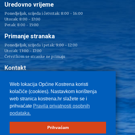
Uredovno vrijeme
Ponedjeljak, srijeda i četvrtak: 8:00 - 16:00
Utorak: 8:00 - 17:00
Petak: 8:00 - 15:00
Primanje stranaka
Ponedjeljak, srijeda i petak: 9:00 - 12:00
Utorak: 13:00 - 17:00
Četvrtkom se stranke ne primaju
Kontakt
Adresa: Sv. Lucija 38
Tel: 051/ 209 000
Web lokacija Općine Kostrena koristi
Fax: 051/ 289 400
kolačiće (cookies). Nastavkom korištenja
E-mail:
kostrena@kostrena.hr
web stranica kostrena.hr slažete se i
Kontakt informacije
prihvaćate
Pravila privatnosti osobnih
Uvjeti korištenja
podataka.
Pravo na pristup informacijama
Zaštita privatnosti
Impressum
Prihvaćam