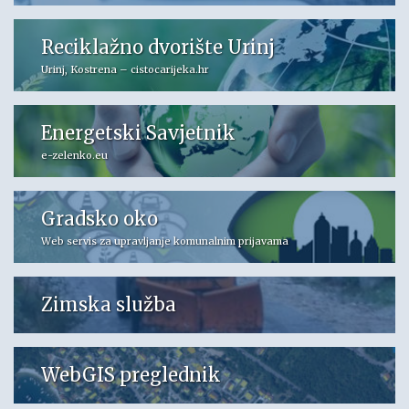
Reciklažno dvorište Urinj
Urinj, Kostrena – cistocarijeka.hr
Energetski Savjetnik
e-zelenko.eu
Gradsko oko
Web servis za upravljanje komunalnim prijavama
Zimska služba
WebGIS preglednik