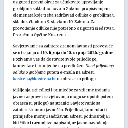
osigurati pravni okvir za učinkovito upravljanje
grobljima sukladno novom Zakonu propisivanjem
elemenata koje treba sadržavati odluka o grobljima u
skladu s člankom 9. stavkom 10. Zakona. Za
provođenje odluke nije potrebno osigurati sredstva u
Proračunu Općine Kostrena.
Savjetovanje sa zainteresiranom javnosti provest će
se u trajanju od
10. lipnja do 10. srpnja 2026. godine
.
Pozivamo Vas da dostavite svoje prijedloge,
komentare i primjedbe na predloženi
Nacrt prijedloga
odluke o grobljima
putem e-maila na adresu
kostrena@kostrena.hr
na obrascu u prilogu.
Mišljenja, prijedlozi i primjedbe za vrijeme trajanja
javne rasprave i savjetovanja mogu se uputiti putem
obrasca (u prilogu) na stranici Savjetovanje sa
zainteresiranom javnošću. Prijedlozi, komentari i
primjedbe moraju sadržavati adresu podnositelja i
biti čitko i razumljivo napisani, uz jasno navođenje