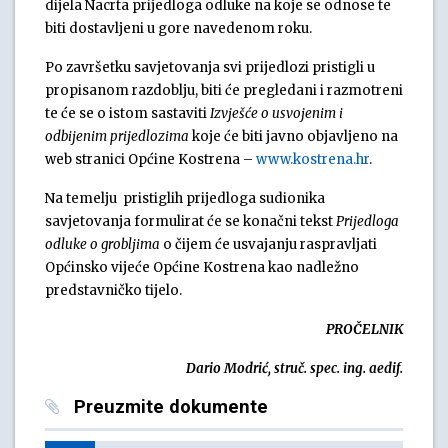
dijela Nacrta prijedloga odluke na koje se odnose te
biti dostavljeni u gore navedenom roku.
Po završetku savjetovanja svi prijedlozi pristigli u
propisanom razdoblju, biti će pregledani i razmotreni
te će se o istom sastaviti
Izvješće o usvojenim i
odbijenim prijedlozima
koje će biti javno objavljeno na
web stranici Općine Kostrena –
www.kostrena.hr
.
Na temelju pristiglih prijedloga sudionika
savjetovanja formulirat će se konačni tekst
Prijedloga
odluke o grobljima
o čijem će usvajanju raspravljati
Općinsko vijeće Općine Kostrena kao nadležno
predstavničko tijelo.
PROČELNIK
Dario Modrić, struč. spec. ing. aedif.
Preuzmite dokumente