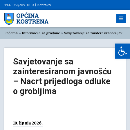
TEL: 051/209-000 |
Kontakti
Početna
»
Informacije za građane
»
Savjetovanje sa zainteresiranom javnošću
Op
Savjetovanje sa
zainteresiranom javnošću
– Nacrt prijedloga odluke
o grobljima
10. lipnja 2026.