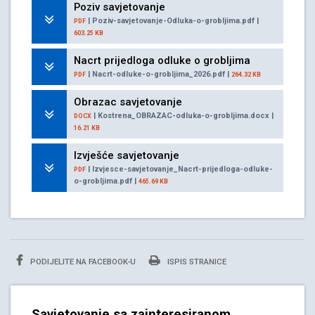
Poziv savjetovanje
| Poziv-savjetovanje-Odluka-o-grobljima.pdf |
PDF
603.25 KB
Nacrt prijedloga odluke o grobljima
| Nacrt-odluke-o-grobljima_2026.pdf |
PDF
264.32 KB
Obrazac savjetovanje
| Kostrena_OBRAZAC-odluka-o-grobljima.docx |
DOCX
16.21 KB
Izvješće savjetovanje
| Izvjesce-savjetovanje_Nacrt-prijedloga-odluke-
PDF
o-grobljima.pdf |
465.69 KB
PODIJELITE NA FACEBOOK-U
ISPIS STRANICE
Savjetovanje sa zainteresiranom