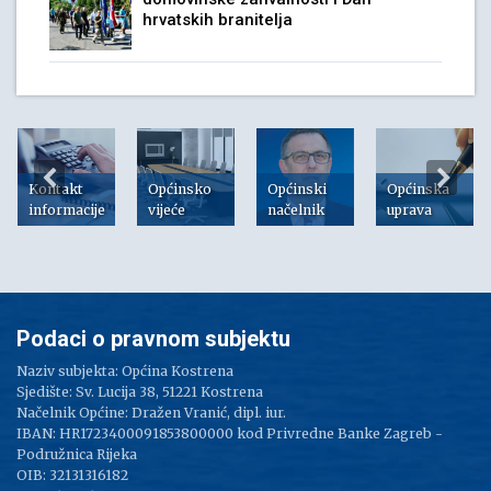
hrvatskih branitelja
Kontakt
Općinsko
Općinski
Općinska
informacije
vijeće
načelnik
uprava
Podaci o pravnom subjektu
Naziv subjekta: Općina Kostrena
Sjedište: Sv. Lucija 38, 51221 Kostrena
Načelnik Općine: Dražen Vranić, dipl. iur.
IBAN: HR1723400091853800000 kod Privredne Banke Zagreb -
Podružnica Rijeka
OIB: 32131316182