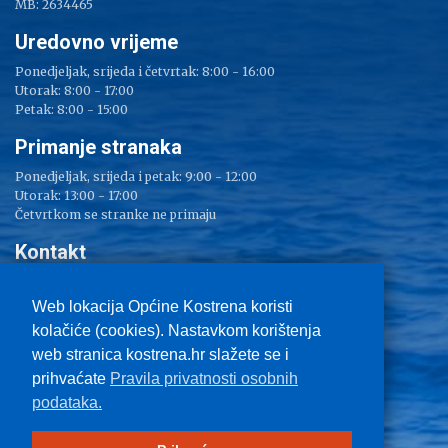
MB: 2634465
Uredovno vrijeme
Ponedjeljak, srijeda i četvrtak: 8:00 - 16:00
Utorak: 8:00 - 17:00
Petak: 8:00 - 15:00
Primanje stranaka
Ponedjeljak, srijeda i petak: 9:00 - 12:00
Utorak: 13:00 - 17:00
Četvrtkom se stranke ne primaju
Kontakt
Adresa: Sv. Lucija 38
Tel: 051/ 209 000
Web lokacija Općine Kostrena koristi
Fax: 051/ 289 400
kolačiće (cookies). Nastavkom korištenja
E-mail:
kostrena@kostrena.hr
web stranica kostrena.hr slažete se i
Kontakt informacije
prihvaćate
Pravila privatnosti osobnih
Uvjeti korištenja
podataka.
Pravo na pristup informacijama
Zaštita privatnosti