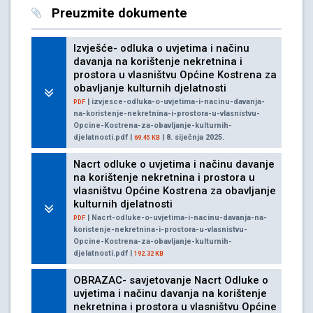
Preuzmite dokumente
Izvješće- odluka o uvjetima i načinu
davanja na korištenje nekretnina i
prostora u vlasništvu Općine Kostrena za
obavljanje kulturnih djelatnosti
| izvjesce-odluka-o-uvjetima-i-nacinu-davanja-
PDF
na-koristenje-nekretnina-i-prostora-u-vlasnistvu-
Opcine-Kostrena-za-obavljanje-kulturnih-
djelatnosti.pdf |
| 8. siječnja 2025.
69.45 KB
Nacrt odluke o uvjetima i načinu davanje
na korištenje nekretnina i prostora u
vlasništvu Općine Kostrena za obavljanje
kulturnih djelatnosti
| Nacrt-odluke-o-uvjetima-i-nacinu-davanja-na-
PDF
koristenje-nekretnina-i-prostora-u-vlasnistvu-
Opcine-Kostrena-za-obavljanje-kulturnih-
djelatnosti.pdf |
192.32 KB
OBRAZAC- savjetovanje Nacrt Odluke o
uvjetima i načinu davanja na korištenje
nekretnina i prostora u vlasništvu Općine