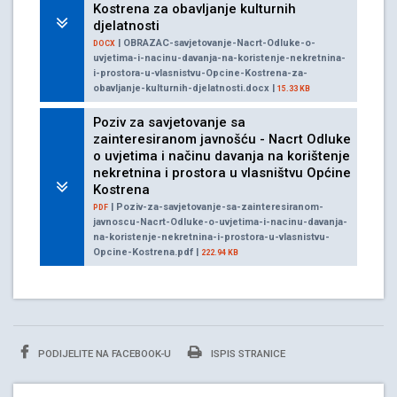
Kostrena za obavljanje kulturnih
djelatnosti
| OBRAZAC-savjetovanje-Nacrt-Odluke-o-
DOCX
uvjetima-i-nacinu-davanja-na-koristenje-nekretnina-
i-prostora-u-vlasnistvu-Opcine-Kostrena-za-
obavljanje-kulturnih-djelatnosti.docx |
15.33 KB
Poziv za savjetovanje sa
zainteresiranom javnošću - Nacrt Odluke
o uvjetima i načinu davanja na korištenje
nekretnina i prostora u vlasništvu Općine
Kostrena
| Poziv-za-savjetovanje-sa-zainteresiranom-
PDF
javnoscu-Nacrt-Odluke-o-uvjetima-i-nacinu-davanja-
na-koristenje-nekretnina-i-prostora-u-vlasnistvu-
Opcine-Kostrena.pdf |
222.94 KB
PODIJELITE NA FACEBOOK-U
ISPIS STRANICE