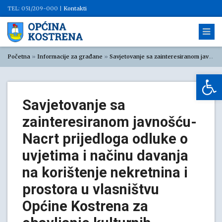
TEL: 051/209-000 |
Kontakti
Početna
»
Informacije za građane
»
Savjetovanje sa zainteresiranom javnošću
Op
Savjetovanje sa
zainteresiranom javnošću-
Nacrt prijedloga odluke o
uvjetima i načinu davanja
na korištenje nekretnina i
prostora u vlasništvu
Općine Kostrena za