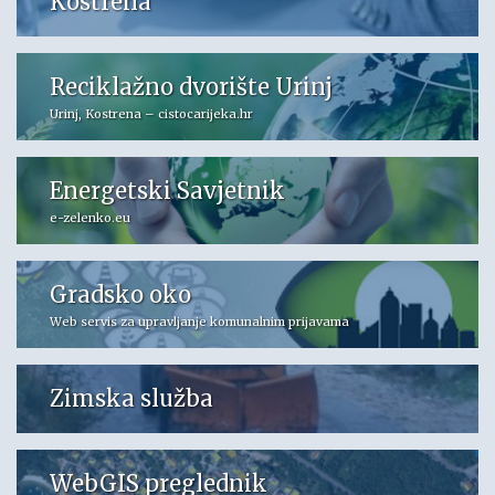
Kostrena
Reciklažno dvorište Urinj
Urinj, Kostrena – cistocarijeka.hr
Energetski Savjetnik
e-zelenko.eu
Gradsko oko
Web servis za upravljanje komunalnim prijavama
Zimska služba
WebGIS preglednik