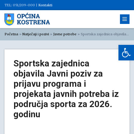
TEL: 051/209-000 |
Kontakti
Početna
»
Natječaji i pozivi
»
Javne potrebe
»
Sportska zajednica objavila Javni poziv za prijavu programa i projekata javnih potreba iz područja sporta za 2026. godinu
Op
Sportska zajednica
objavila Javni poziv za
prijavu programa i
projekata javnih potreba iz
područja sporta za 2026.
godinu