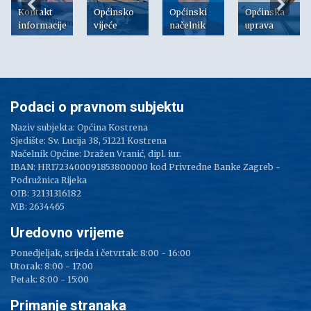
Kontakt
Općinsko
Općinski
Općinska
informacije
vijeće
načelnik
uprava
Podaci o pravnom subjektu
Naziv subjekta: Općina Kostrena
Sjedište: Sv. Lucija 38, 51221 Kostrena
Načelnik Općine: Dražen Vranić, dipl. iur.
IBAN: HR1723400091853800000 kod Privredne Banke Zagreb -
Podružnica Rijeka
OIB: 32131316182
MB: 2634465
Uredovno vrijeme
Ponedjeljak, srijeda i četvrtak: 8:00 - 16:00
Utorak: 8:00 - 17:00
Petak: 8:00 - 15:00
Primanje stranaka