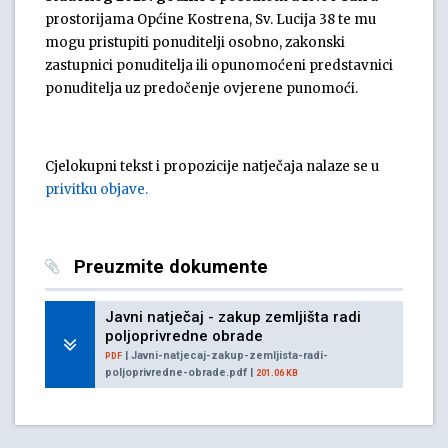
prostorijama Općine Kostrena, Sv. Lucija 38 te mu
mogu pristupiti ponuditelji osobno, zakonski
zastupnici ponuditelja ili opunomoćeni predstavnici
ponuditelja uz predočenje ovjerene punomoći.
Cjelokupni tekst i propozicije natječaja nalaze se u
privitku objave.
Preuzmite dokumente
Javni natječaj - zakup zemljišta radi
poljoprivredne obrade
| Javni-natjecaj-zakup-zemljista-radi-
PDF
poljoprivredne-obrade.pdf |
201.06 KB