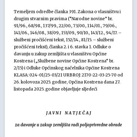
Temeljem odredbe članka 391. Zakona o vlasništvu i
drugim stvarnim pravima (“Narodne novine” br.
91/96., 68/98., 137/99., 22/00., 73/00., 114/01., 79/06.,
141/06., 146/08., 38/09., 153/09., 90/10., 143/12., 94/17. –
službeni pročišćeni tekst, 152/14., 81/15. – službeni
pročišćeni tekst), članka 2. i 6. stavka 1. Odluke o
davanju u zakup zemljišta u vlasništvu Općine
Kostrena („Službene novine Općine Kostrena“ br.
2/15) i Odluke Općinskog načelnika Općine Kostrena
KLASA: 024-01/25-03/21 URBROJ: 2170-22-03-25-70 od
26. kolovoza 2025. godine, Općina Kostrena dana 27.
listopada 2025. godine objavljuje sljedeći
J A V N I N A T J E Č A J
za davanje u zakup zemljišta radi poljoprivredne obrade