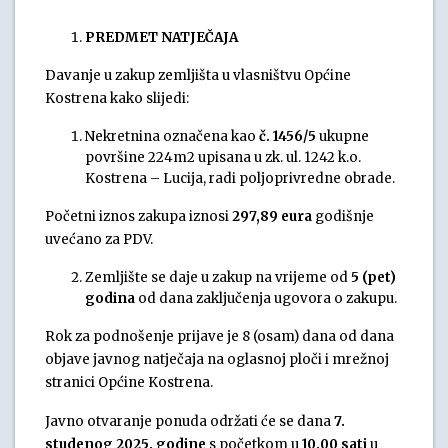
PREDMET NATJEČAJA
Davanje u zakup zemljišta u vlasništvu Općine
Kostrena kako slijedi:
Nekretnina označena kao
č. 1456/5
ukupne
površine 224m2 upisana u zk. ul. 1242 k.o.
Kostrena – Lucija, radi poljoprivredne obrade.
Početni iznos zakupa iznosi
297,89 eura
godišnje
uvećano za PDV.
Zemljište se daje u zakup na vrijeme od
5 (pet)
godina
od dana zaključenja ugovora o zakupu.
Rok za podnošenje prijave je 8 (osam) dana od dana
objave javnog natječaja na oglasnoj ploči i mrežnoj
stranici Općine Kostrena.
Javno otvaranje ponuda održati će se dana
7.
studenog 2025. godine
s početkom u
10.00 sati
u