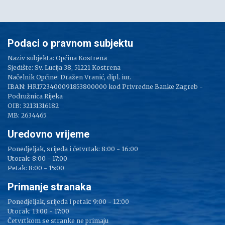
Podaci o pravnom subjektu
Naziv subjekta: Općina Kostrena
Sjedište: Sv. Lucija 38, 51221 Kostrena
Načelnik Općine: Dražen Vranić, dipl. iur.
IBAN: HR1723400091853800000 kod Privredne Banke Zagreb -
Podružnica Rijeka
OIB: 32131316182
MB: 2634465
Uredovno vrijeme
Ponedjeljak, srijeda i četvrtak: 8:00 - 16:00
Utorak: 8:00 - 17:00
Petak: 8:00 - 15:00
Primanje stranaka
Ponedjeljak, srijeda i petak: 9:00 - 12:00
Utorak: 13:00 - 17:00
Četvrtkom se stranke ne primaju