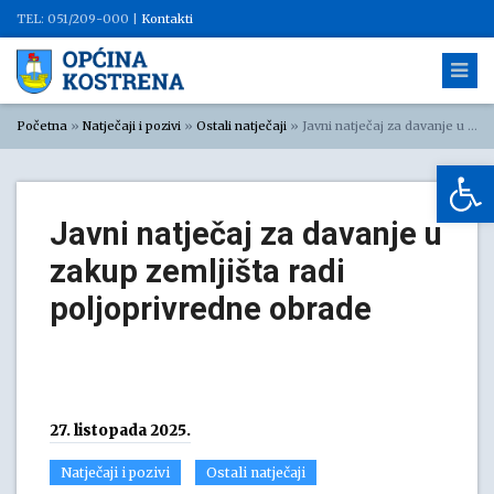
TEL: 051/209-000 |
Kontakti
Početna
»
Natječaji i pozivi
»
Ostali natječaji
»
Javni natječaj za davanje u zakup zemljišta radi poljoprivredne obrade
Op
Javni natječaj za davanje u
zakup zemljišta radi
poljoprivredne obrade
27. listopada 2025.
Natječaji i pozivi
Ostali natječaji