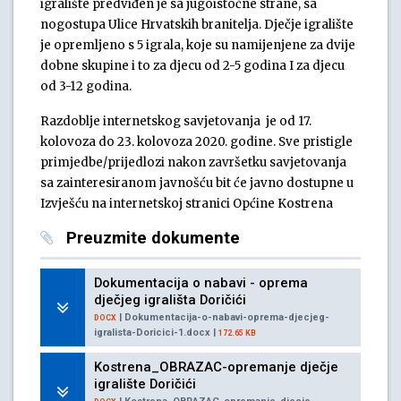
igralište predviđen je sa jugoistočne strane, sa
nogostupa Ulice Hrvatskih branitelja. Dječje igralište
je opremljeno s 5 igrala, koje su namijenjene za dvije
dobne skupine i to za djecu od 2-5 godina I za djecu
od 3-12 godina.
Razdoblje internetskog savjetovanja je od 17.
kolovoza do 23. kolovoza 2020. godine. Sve pristigle
primjedbe/prijedlozi nakon završetku savjetovanja
sa zainteresiranom javnošću bit će javno dostupne u
Izvješću na internetskoj stranici Općine Kostrena
Preuzmite dokumente
Dokumentacija o nabavi - oprema
dječjeg igrališta Doričići
| Dokumentacija-o-nabavi-oprema-djecjeg-
DOCX
igralista-Doricici-1.docx |
172.65 KB
Kostrena_OBRAZAC-opremanje dječje
igralište Doričići