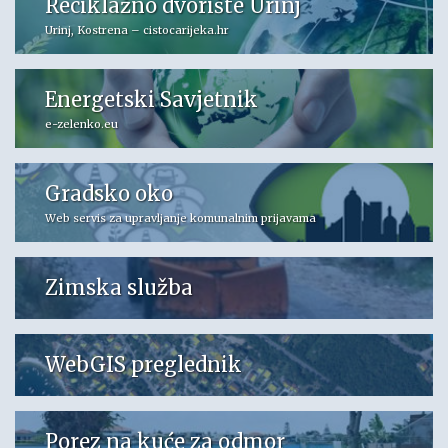
Reciklažno dvorište Urinj
Urinj, Kostrena – cistocarijeka.hr
Energetski Savjetnik
e-zelenko.eu
Gradsko oko
Web servis za upravljanje komunalnim prijavama
Zimska služba
WebGIS preglednik
Porez na kuće za odmor