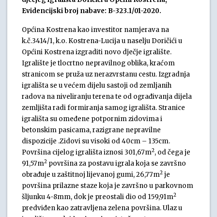
Evidencijski broj nabave: B-323.1/01-2020.
Općina Kostrena kao investitor namjerava na
k.č.3414/1, k.o. Kostrena-Lucija u naselju Doričići u
Općini Kostrena izgraditi novo dječje igralište.
Igralište je tlocrtno nepravilnog oblika, kraćom
stranicom se pruža uz nerazvrstanu cestu. Izgradnja
igrališta se u većem dijelu sastoji od zemljanih
radova na niveliranju terena te od ograđivanja dijela
zemljišta radi formiranja samog igrališta. Stranice
igrališta su omeđene potpornim zidovima i
betonskim pasicama, razigrane nepravilne
dispozicije .Zidovi su visoki od 40cm – 135cm.
2
Površina cijelog igrališta iznosi 301,67m
, od čega je
2
91,57m
površina za postavu igrala koja se završno
2
obrađuje u zaštitnoj lijevanoj gumi, 26,77m
je
površina prilazne staze koja je završno u parkovnom
2
šljunku 4-8mm, dok je preostali dio od 159,91m
predviđen kao zatravljena zelena površina. Ulaz u