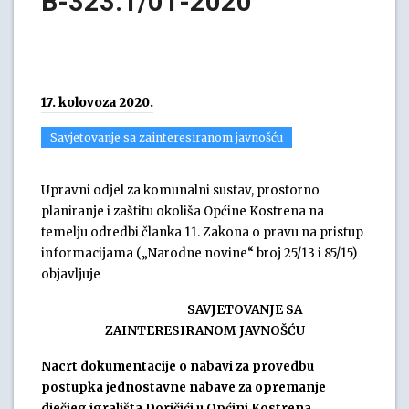
B-323.1/01-2020
17. kolovoza 2020.
Savjetovanje sa zainteresiranom javnošću
Upravni odjel za komunalni sustav, prostorno
planiranje i zaštitu okoliša Općine Kostrena na
temelju odredbi članka 11. Zakona o pravu na pristup
informacijama („Narodne novine“ broj 25/13 i 85/15)
objavljuje
SAVJETOVANJE SA
ZAINTERESIRANOM JAVNOŠĆU
Nacrt dokumentacije o nabavi za provedbu
postupka jednostavne nabave za opremanje
dječjeg igrališta Doričići u Općini Kostrena,