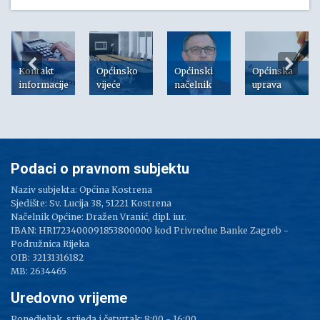
Kontakt
Općinsko
Općinski
Općinska
informacije
vijeće
načelnik
uprava
Podaci o pravnom subjektu
Naziv subjekta: Općina Kostrena
Sjedište: Sv. Lucija 38, 51221 Kostrena
Načelnik Općine: Dražen Vranić, dipl. iur.
IBAN: HR1723400091853800000 kod Privredne Banke Zagreb -
Podružnica Rijeka
OIB: 32131316182
MB: 2634465
Uredovno vrijeme
Ponedjeljak, srijeda i četvrtak: 8:00 - 16:00