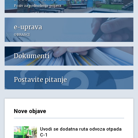
Poziv za podnošenje prijava
e-uprava
OBRASCI
Dokumenti
Postavite pitanje
Nove objave
Uvodi se dodatna ruta odvoza otpada
C-1