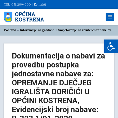
TEL: 051/209-000 |
Kontakti
Početna
»
Informacije za građane
»
Savjetovanje sa zainteresiranom javnošću
Op
Dokumentacija o nabavi za
provedbu postupka
jednostavne nabave za:
OPREMANJE DJEČJEG
IGRALIŠTA DORIČIĆI U
OPĆINI KOSTRENA,
Evidencijski broj nabave: