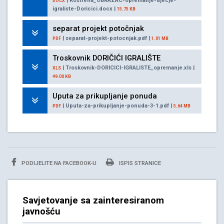
| Kostrena_OBRAZAC-opremanje-djecje-
DOCX
igraliste-Doricici.docx |
15.75 KB
separat projekt potočnjak
| separat-projekt-potocnjak.pdf |
PDF
1.01 MB
Troskovnik DORIČIĆI IGRALIŠTE
| Troskovnik-DORICICI-IGRALISTE_opremanje.xls |
XLS
49.00 KB
Uputa za prikupljanje ponuda
| Uputa-za-prikupljanje-ponuda-3-1.pdf |
PDF
5.64 MB
PODIJELITE NA FACEBOOK-U
ISPIS STRANICE
Savjetovanje sa zainteresiranom
javnošću