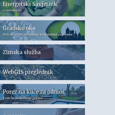
Energetski Savjetnik
e-zelenko.eu
Gradsko oko
Web servis za upravljanje komunalnim prijavama
Zimska služba
WebGIS preglednik
Porez na kuće za odmor
Poziv za podnošenje prijava