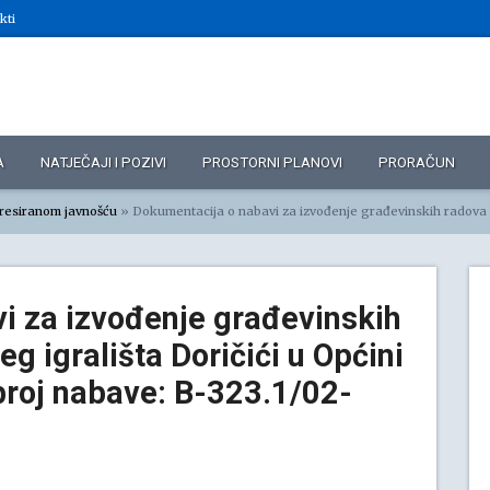
kti
A
NATJEČAJI I POZIVI
PROSTORNI PLANOVI
PRORAČUN
eresiranom javnošću
»
Dokumentacija o nabavi za izvođenje građevinskih radova na gradnji dječjeg igrališta Doričići u Općini Kostrena Evidenc
i za izvođenje građevinskih
eg igrališta Doričići u Općini
broj nabave: B-323.1/02-