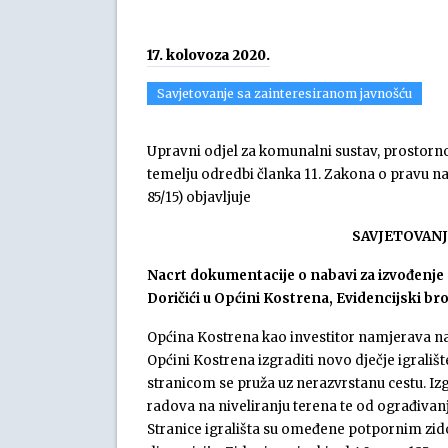
17. kolovoza 2020.
Savjetovanje sa zainteresiranom javnošću
Upravni odjel za komunalni sustav, prostorno
temelju odredbi članka 11. Zakona o pravu na
85/15) objavljuje
SAVJETOVANJ
Nacrt dokumentacije o nabavi za izvođenje 
Doričići u Općini Kostrena, Evidencijski br
Općina Kostrena kao investitor namjerava na k
Općini Kostrena izgraditi novo dječje igrališt
stranicom se pruža uz nerazvrstanu cestu. Izg
radova na niveliranju terena te od ograđivanj
Stranice igrališta su omeđene potpornim zi