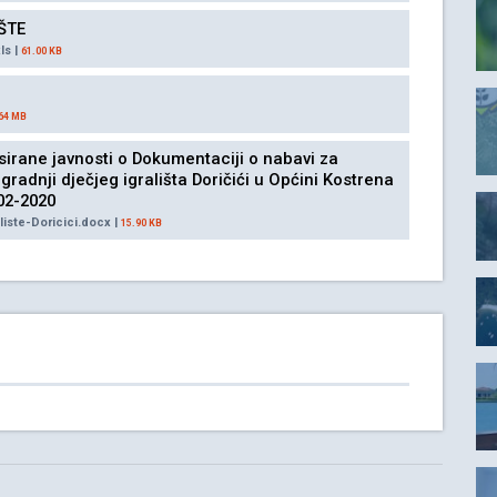
IŠTE
ls |
61.00 KB
64 MB
irane javnosti o Dokumentaciji o nabavi za
radnji dječjeg igrališta Doričići u Općini Kostrena
/02-2020
iste-Doricici.docx |
15.90 KB