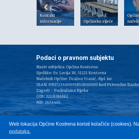
Kontakt
Općin
risni linkovi
informacije
Općinsko vijeće
načel
Podaci o pravnom subjektu
Naziv subjekta: Općina Kostrena
Sjedište: Sv. Lucija 38, 51221 Kostrena
Načelnik Općine: Dražen Vranić, dipl. iur.
IBAN: HR1723400091853800000 kod Privredne Bank
Zagreb - Podružnica Rijeka
OIB: 32131316182
MB: 2634465
Web lokacija Općine Kostrena koristi kolačiće (cookies). N
podataka.