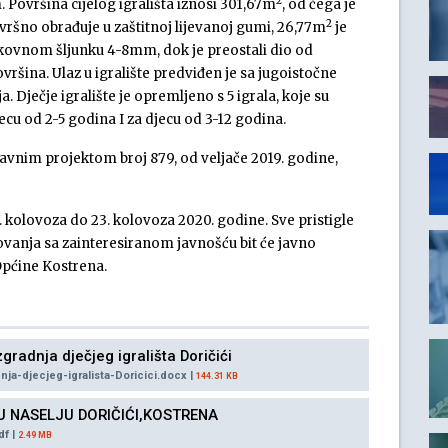
2
. Površina cijelog igrališta iznosi 301,67m
, od čega je
2
vršno obrađuje u zaštitnoj lijevanoj gumi, 26,77m
je
rkovnom šljunku 4-8mm, dok je preostali dio od
ršina. Ulaz u igralište predviđen je sa jugoistočne
. Dječje igralište je opremljeno s 5 igrala, koje su
ecu od 2-5 godina I za djecu od 3-12 godina.
lavnim projektom broj 879, od veljače 2019. godine,
 kolovoza do 23. kolovoza 2020. godine. Sve pristigle
ovanja sa zainteresiranom javnošću bit će javno
Općine Kostrena.
gradnja dječjeg igrališta Doričići
ja-djecjeg-igralista-Doricici.docx |
144.31 KB
E U NASELJU DORIČIĆI,KOSTRENA
df |
2.49 MB