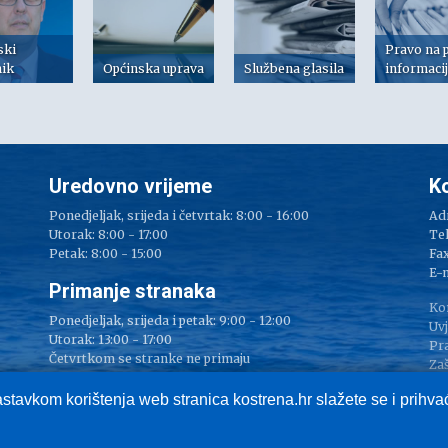
ski
Pravo na 
nik
Općinska uprava
Službena glasila
informaci
Uredovno vrijeme
K
Ponedjeljak, srijeda i četvrtak: 8:00 - 16:00
Adr
Utorak: 8:00 - 17:00
Tel
Petak: 8:00 - 15:00
Fax
e
E-
Primanje stranaka
Ko
Ponedjeljak, srijeda i petak: 9:00 - 12:00
Uvj
Utorak: 13:00 - 17:00
Pr
Četvrtkom se stranke ne primaju
Zaš
Im
astavkom korištenja web stranica kostrena.hr slažete se i prihv
Službeni portal Općine Kostrena, © Općina Kostrena, sva prava pridržana