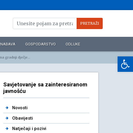
NABAVA
GOSPODARSTVO
ODLUKE
Op
ijski broj nabave: B-323.1/02-2020
Savjetovanje sa zainteresiranom
javnošću
Novosti
Obavijesti
Natječaji i pozivi