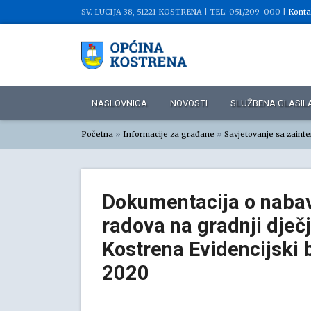
SV. LUCIJA 38, 51221 KOSTRENA |
TEL: 051/209-000 |
Konta
NASLOVNICA
NOVOSTI
SLUŽBENA GLASIL
Početna
»
Informacije za građane
»
Savjetovanje sa zaint
Dokumentacija o nabav
radova na gradnji dječj
Kostrena Evidencijski 
2020