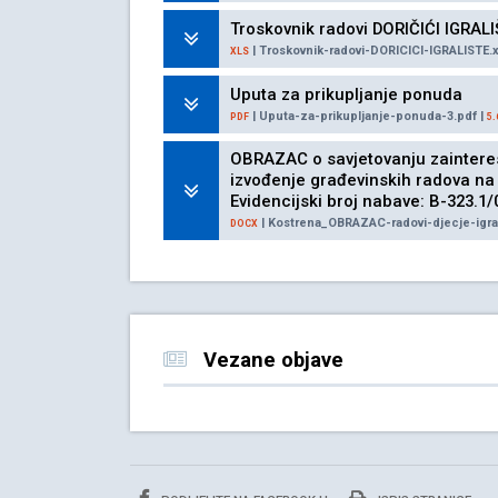
Troskovnik radovi DORIČIĆI IGRAL
| Troskovnik-radovi-DORICICI-IGRALISTE.x
XLS
Uputa za prikupljanje ponuda
| Uputa-za-prikupljanje-ponuda-3.pdf |
PDF
5.
OBRAZAC o savjetovanju zainteres
izvođenje građevinskih radova na g
Evidencijski broj nabave: B-323.1
| Kostrena_OBRAZAC-radovi-djecje-igral
DOCX
Vezane objave