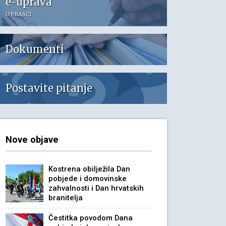
e-uprava
OBRASCI
Dokumenti
Postavite pitanje
Nove objave
Kostrena obilježila Dan
pobjede i domovinske
zahvalnosti i Dan hrvatskih
branitelja
Čestitka povodom Dana