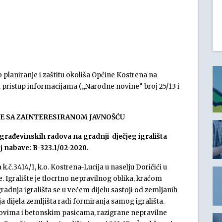
 planiranje i zaštitu okoliša Općine Kostrena na
 pristup informacijama („Narodne novine“ broj 25/13 i
E SA ZAINTERESIRANOM JAVNOŠĆU
građevinskih radova na gradnji dječjeg igrališta
oj nabave: B-323.1/02-2020.
.č.3414/1, k.o. Kostrena-Lucija u naselju Doričići u
e. Igralište je tlocrtno nepravilnog oblika, kraćom
radnja igrališta se u većem dijelu sastoji od zemljanih
a dijela zemljišta radi formiranja samog igrališta.
dovima i betonskim pasicama, razigrane nepravilne