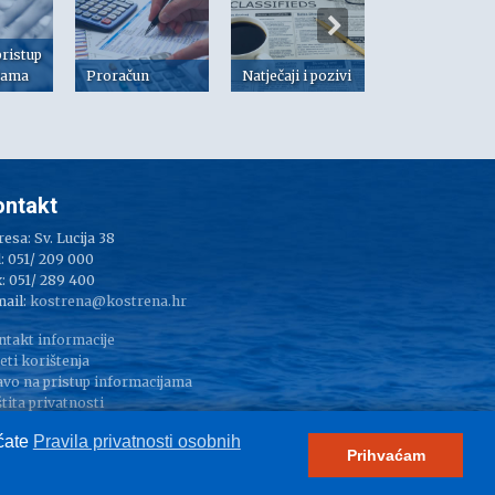
pristup
jama
Proračun
Natječaji i pozivi
Dokumenti
ontakt
esa: Sv. Lucija 38
: 051/ 209 000
: 051/ 289 400
mail:
kostrena@kostrena.hr
ntakt informacije
eti korištenja
avo na pristup informacijama
tita privatnosti
pressum
aćate
Pravila privatnosti osobnih
Prihvaćam