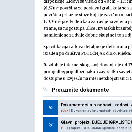
dispozicije .Zidovi su visoki od 40cm – 135cm
2
91,57m
površina za postavu igrala koja se za
površina prilazne staze koja je završno u pa
2
159,91m
predviđen kao zatravljena zelena pov
strane, sa nogostupa Ulice Hrvatskih branitelja
namijenjene za dvije dobne skupine i to za dj
Specifikacija radova detaljno je definirana g
izrađen po društvu POTOČNJAK d.o.o. Rijeka.
Razdoblje internetskog savjetovanja je od 17.
primjedbe/prijedlozi nakon završetku savjet
dostupne u Izvješću na internetskoj stranici 
Preuzmite dokumente
Dokumentacija o nabavi - radovi iz
| Dokumentacija-o-nabavi-radovi-izgradn
DOCX
Glavni projekt, DJEČJE IGRALIŠT
| projekt-POTOCNJAK-igraliste-doricici.p
PDF