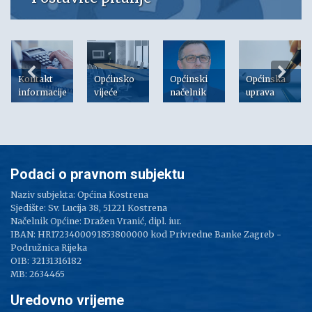
Kontakt
Općinsko
Općinski
Općinska
informacije
vijeće
načelnik
uprava
Podaci o pravnom subjektu
Naziv subjekta: Općina Kostrena
Sjedište: Sv. Lucija 38, 51221 Kostrena
Načelnik Općine: Dražen Vranić, dipl. iur.
IBAN: HR1723400091853800000 kod Privredne Banke Zagreb -
Podružnica Rijeka
OIB: 32131316182
MB: 2634465
Uredovno vrijeme