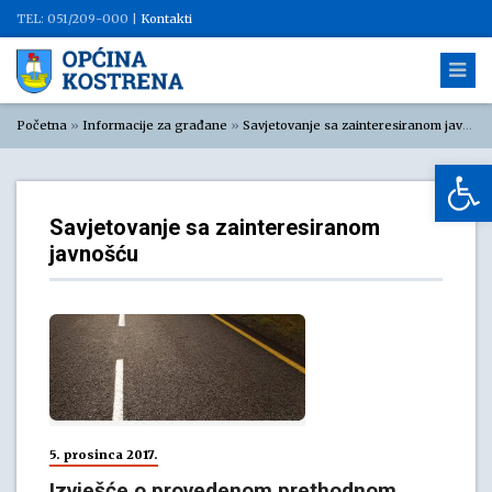
TEL: 051/209-000 |
Kontakti
Početna
»
Informacije za građane
»
Savjetovanje sa zainteresiranom javnošću
Op
Savjetovanje sa zainteresiranom
javnošću
5. prosinca 2017.
Izvješće o provedenom prethodnom