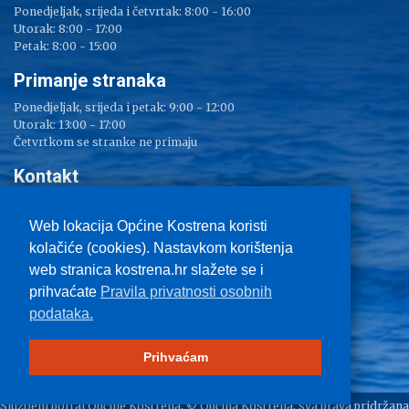
Ponedjeljak, srijeda i četvrtak: 8:00 - 16:00
Utorak: 8:00 - 17:00
Petak: 8:00 - 15:00
Primanje stranaka
Ponedjeljak, srijeda i petak: 9:00 - 12:00
Utorak: 13:00 - 17:00
Četvrtkom se stranke ne primaju
Kontakt
Adresa: Sv. Lucija 38
Tel: 051/ 209 000
Web lokacija Općine Kostrena koristi
Fax: 051/ 289 400
kolačiće (cookies). Nastavkom korištenja
E-mail:
kostrena@kostrena.hr
web stranica kostrena.hr slažete se i
Kontakt informacije
prihvaćate
Pravila privatnosti osobnih
Uvjeti korištenja
podataka.
Pravo na pristup informacijama
Zaštita privatnosti
Prihvaćam
Impressum
Službeni portal Općine Kostrena, © Općina Kostrena, sva prava pridržana