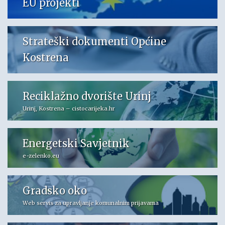
EU projekti
Strateški dokumenti Općine
Kostrena
Reciklažno dvorište Urinj
Urinj, Kostrena – cistocarijeka.hr
Energetski Savjetnik
e-zelenko.eu
Gradsko oko
Web servis za upravljanje komunalnim prijavama