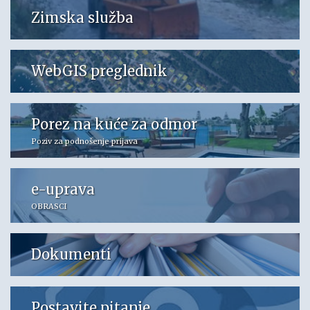
Zimska služba
WebGIS preglednik
Porez na kuće za odmor
Poziv za podnošenje prijava
e-uprava
OBRASCI
Dokumenti
Postavite pitanje