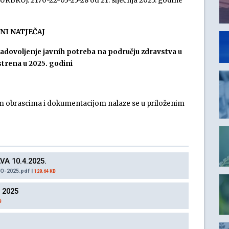
URBROJ: 2170-22-03-25-28 od 21. siječnja 2025. godine
VNI NATJEČAJ
zadovoljenje javnih potreba na području zdravstva u
trena u 2025. godini
m obrascima i dokumentacijom nalaze se u priloženim
VA 10.4.2025.
O-2025.pdf |
128.64 KB
o 2025
B