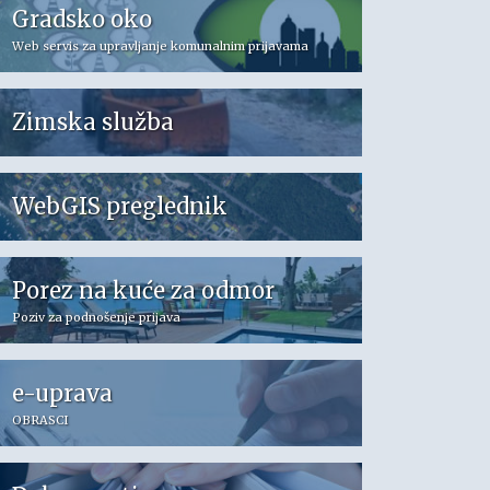
Gradsko oko
Web servis za upravljanje komunalnim prijavama
Zimska služba
WebGIS preglednik
Porez na kuće za odmor
Poziv za podnošenje prijava
e-uprava
OBRASCI