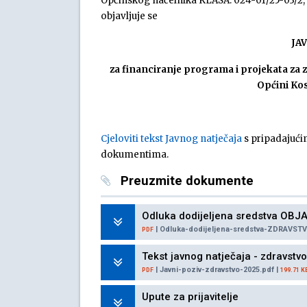
Općinskog načelnika KLASA: 024-01/25-03/2, 
objavljuje se
JA
za financiranje programa i projekata za 
Općini Kos
Cjeloviti tekst Javnog natječaja
s pripadajući
dokumentima.
Preuzmite dokumente
Odluka dodijeljena sredstva OBJA
| Odluka-dodijeljena-sredstva-ZDRAVSTV
PDF
Tekst javnog natječaja - zdravstv
| Javni-poziv-zdravstvo-2025.pdf |
PDF
199.71 K
Upute za prijavitelje