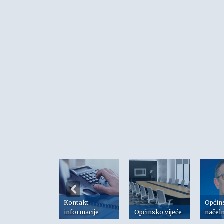
Kontakt
Općin
risni linkovi
informacije
Općinsko vijeće
načel