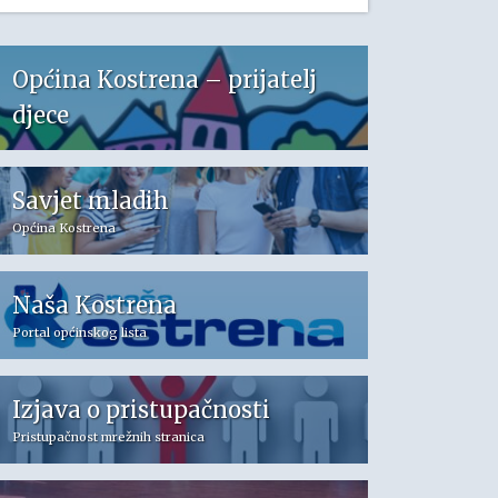
Općina Kostrena – prijatelj
djece
Savjet mladih
Općina Kostrena
Naša Kostrena
Portal općinskog lista
Izjava o pristupačnosti
Pristupačnost mrežnih stranica