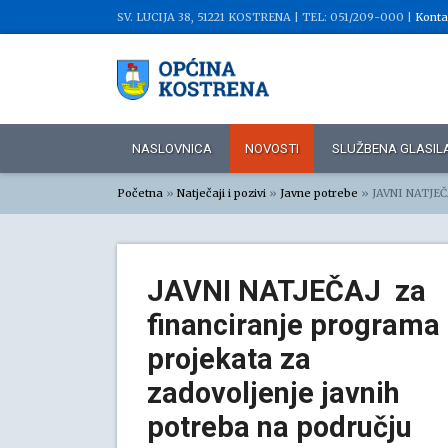
SV. LUCIJA 38, 51221 KOSTRENA |
TEL: 051/209-000 |
Konta
NASLOVNICA
NOVOSTI
SLUŽBENA GLASIL
Početna
»
Natječaji i pozivi
»
Javne potrebe
»
JAVNI NATJEČAJ z
JAVNI NATJEČAJ za
financiranje programa 
projekata za
zadovoljenje javnih
potreba na području