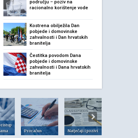
području – poziv na
racionalno korištenje vode
Kostrena obilježila Dan
pobjede i domovinske
zahvalnosti i Dan hrvatskih
branitelja
Čestitka povodom Dana
pobjede i domovinske
zahvalnosti i Dana hrvatskih
branitelja
pristup
jama
Proračun
Natječaji i pozivi
Dokumenti