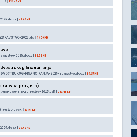
pdf |
436.45 KB
2025.docx |
42.99 KB
ZDRAVSTVO-2025.xls |
48.00 KB
jave
zdravstvo-2025.docx |
32.52 KB
 dvostrukog financiranja
DVOSTRUKOG-FINANCIRANJA-2025-zdravstvo.docx |
19.65 KB
trativna provjera)
ivna-provjera-zdravstvo-2025.pdf |
239.48 KB
dravstvo.docx |
25.51 KB
-2025.docx |
23.62 KB