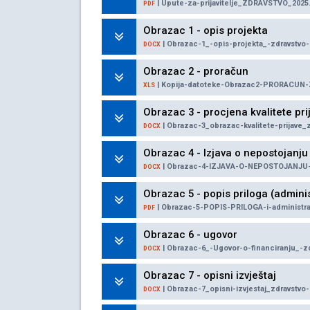
| Upute-za-prijavitelje_ZDRAVSTVO_2025.
PDF
Obrazac 1 - opis projekta
| Obrazac-1_-opis-projekta_-zdravstvo-
DOCX
Obrazac 2 - proračun
| Kopija-datoteke-Obrazac2-PRORACUN-
XLS
Obrazac 3 - procjena kvalitete pri
| Obrazac-3_obrazac-kvalitete-prijave_
DOCX
Obrazac 4 - Izjava o nepostojanju
| Obrazac-4-IZJAVA-O-NEPOSTOJANJU-
DOCX
Obrazac 5 - popis priloga (adminis
| Obrazac-5-POPIS-PRILOGA-i-administrat
PDF
Obrazac 6 - ugovor
| Obrazac-6_-Ugovor-o-financiranju_-z
DOCX
Obrazac 7 - opisni izvještaj
| Obrazac-7_opisni-izvjestaj_zdravstvo
DOCX