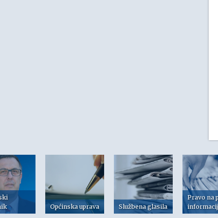
ski
Pravo na 
nik
Općinska uprava
Službena glasila
informaci