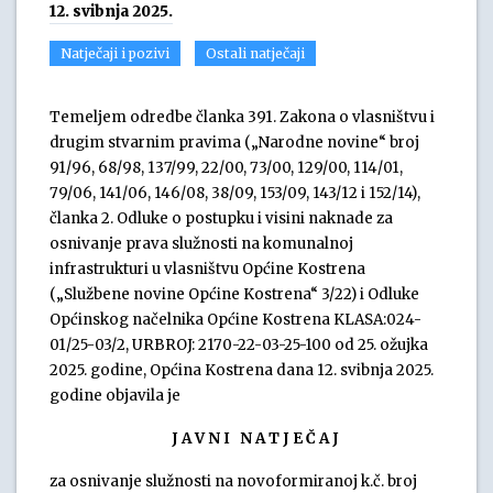
12. svibnja 2025.
Natječaji i pozivi
Ostali natječaji
Temeljem odredbe članka 391. Zakona o vlasništvu i
drugim stvarnim pravima („Narodne novine“ broj
91/96, 68/98, 137/99, 22/00, 73/00, 129/00, 114/01,
79/06, 141/06, 146/08, 38/09, 153/09, 143/12 i 152/14),
članka 2. Odluke o postupku i visini naknade za
osnivanje prava služnosti na komunalnoj
infrastrukturi u vlasništvu Općine Kostrena
(„Službene novine Općine Kostrena“ 3/22) i Odluke
Općinskog načelnika Općine Kostrena KLASA:024-
01/25-03/2, URBROJ: 2170-22-03-25-100 od 25. ožujka
2025. godine, Općina Kostrena dana 12. svibnja 2025.
godine objavila je
J A V N I N A T J E Č A J
za osnivanje služnosti na novoformiranoj k.č. broj