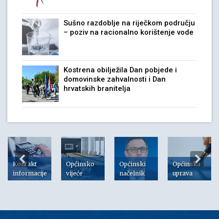
Sušno razdoblje na riječkom području
– poziv na racionalno korištenje vode
Kostrena obilježila Dan pobjede i
domovinske zahvalnosti i Dan
hrvatskih branitelja
Kontakt
Općinsko
Općinski
Općinska
informacije
vijeće
načelnik
uprava