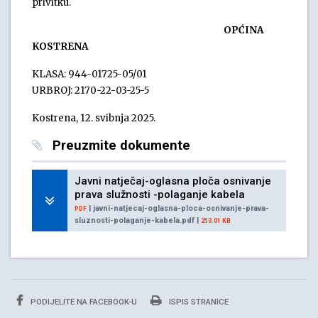
privitku.
OPĆINA
KOSTRENA
KLASA: 944-01725-05/01
URBROJ: 2170-22-03-25-5
Kostrena, 12. svibnja 2025.
Preuzmite dokumente
Javni natječaj-oglasna ploča osnivanje
prava služnosti -polaganje kabela
| javni-natjecaj-oglasna-ploca-osnivanje-prava-
PDF
sluznosti-polaganje-kabela.pdf |
253.01 KB
PODIJELITE NA FACEBOOK-U
ISPIS STRANICE