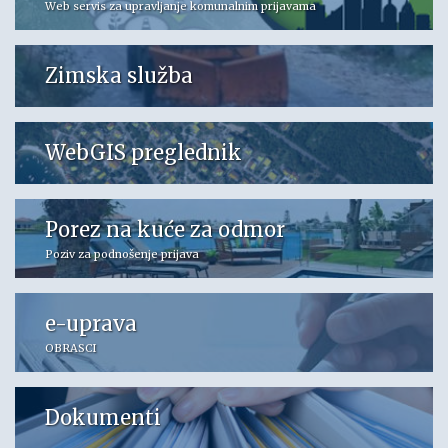
Web servis za upravljanje komunalnim prijavama
Zimska služba
WebGIS preglednik
Porez na kuće za odmor
Poziv za podnošenje prijava
e-uprava
OBRASCI
Dokumenti