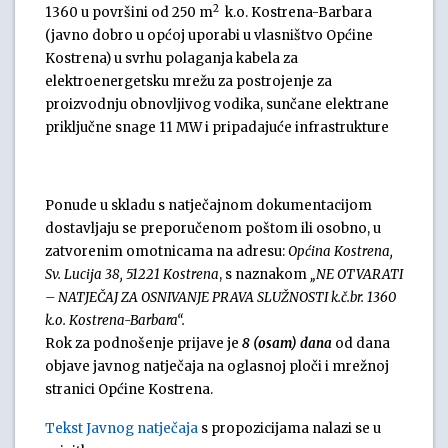
2
1360 u površini od 250 m
k.o. Kostrena-Barbara
(javno dobro u općoj uporabi u vlasništvo Općine
Kostrena) u svrhu polaganja kabela za
elektroenergetsku mrežu za postrojenje za
proizvodnju obnovljivog vodika, sunčane elektrane
priključne snage 11 MW i pripadajuće infrastrukture
Ponude u skladu s natječajnom dokumentacijom
dostavljaju se preporučenom poštom ili osobno, u
zatvorenim omotnicama na adresu:
Općina Kostrena,
Sv. Lucija 38, 51221 Kostrena
, s naznakom
„NE OTVARATI
– NATJEČAJ ZA OSNIVANJE PRAVA SLUŽNOSTI k.č.br. 1360
k.o. Kostrena-Barbara“.
Rok za podnošenje prijave je
8 (osam) dana
od dana
objave javnog natječaja na oglasnoj ploči i mrežnoj
stranici Općine Kostrena.
Tekst Javnog natječaja
s propozicijama nalazi se u