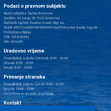
Podaci o pravnom subjektu
Naziv subjekta: Općina Kostrena
Sjedište: Sv. Lucija 38, 51221 Kostrena
Načelnik Općine: Dražen Vranić, dipl. iur.
IBAN: HR1723400091853800000 kod Privredne Banke Zagreb -
Podružnica Rijeka
OIB: 32131316182
MB: 2634465
Uredovno vrijeme
Ponedjeljak, srijeda i četvrtak: 8:00 - 16:00
Utorak: 8:00 - 17:00
Petak: 8:00 - 15:00
Primanje stranaka
Ponedjeljak, srijeda i petak: 9:00 - 12:00
Utorak: 13:00 - 17:00
Četvrtkom se stranke ne primaju
Kontakt
Adresa: Sv. Lucija 38