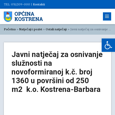
TEL: 051/209-000 |
Kontakti
Početna
»
Natječaji i pozivi
»
Ostali natječaji
»
Javni natječaj za osnivanje služnosti na novoformiranoj k.č. broj 1360 u površini od 250 m2 k.o. Kostrena-Barbara
Op
Javni natječaj za osnivanje
služnosti na
novoformiranoj k.č. broj
1360 u površini od 250
m2 k.o. Kostrena-Barbara