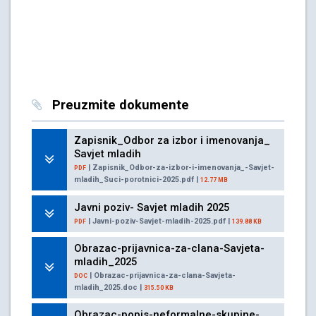
Preuzmite dokumente
Zapisnik_Odbor za izbor i imenovanja_
Savjet mladih
| Zapisnik_Odbor-za-izbor-i-imenovanja_-Savjet-
PDF
mladih_Suci-porotnici-2025.pdf |
12.77 MB
Javni poziv- Savjet mladih 2025
| Javni-poziv-Savjet-mladih-2025.pdf |
PDF
139.88 KB
Obrazac-prijavnica-za-clana-Savjeta-
mladih_2025
| Obrazac-prijavnica-za-clana-Savjeta-
DOC
mladih_2025.doc |
315.50 KB
Obrazac-popis-neformalne-skupine-