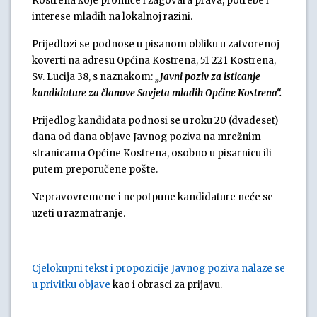
Kostrena koje promiče i zagovara prava, potrebe i
interese mladih na lokalnoj razini.
Prijedlozi se podnose u pisanom obliku u zatvorenoj
koverti na adresu Općina Kostrena, 51 221 Kostrena,
Sv. Lucija 38, s naznakom:
„Javni poziv za isticanje
kandidature za članove Savjeta mladih Općine Kostrena“.
Prijedlog kandidata podnosi se u roku 20 (dvadeset)
dana od dana objave Javnog poziva na mrežnim
stranicama Općine Kostrena, osobno u pisarnicu ili
putem preporučene pošte.
Nepravovremene i nepotpune kandidature neće se
uzeti u razmatranje.
Cjelokupni tekst i propozicije Javnog poziva nalaze se
u privitku objave
kao i obrasci za prijavu.