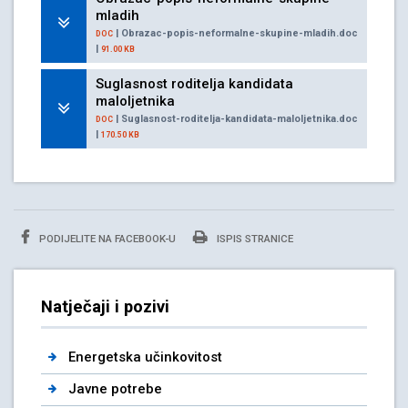
mladih
| Obrazac-popis-neformalne-skupine-mladih.doc
DOC
|
91.00 KB
Suglasnost roditelja kandidata
maloljetnika
| Suglasnost-roditelja-kandidata-maloljetnika.doc
DOC
|
170.50 KB
PODIJELITE NA FACEBOOK-U
ISPIS STRANICE
Natječaji i pozivi
Energetska učinkovitost
Javne potrebe