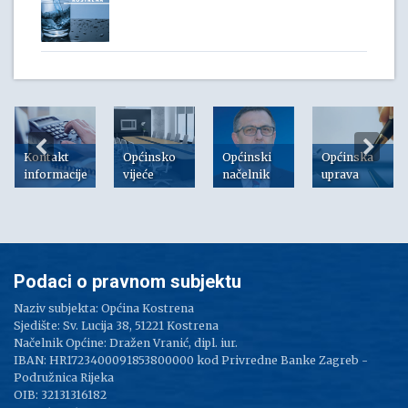
Kontakt
Općinsko
Općinski
Općinska
informacije
vijeće
načelnik
uprava
Podaci o pravnom subjektu
Naziv subjekta: Općina Kostrena
Sjedište: Sv. Lucija 38, 51221 Kostrena
Načelnik Općine: Dražen Vranić, dipl. iur.
IBAN: HR1723400091853800000 kod Privredne Banke Zagreb -
Podružnica Rijeka
OIB: 32131316182