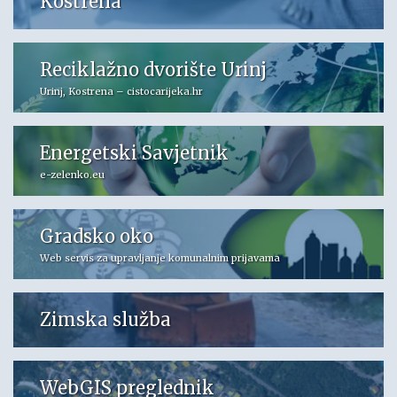
Kostrena
Reciklažno dvorište Urinj
Urinj, Kostrena – cistocarijeka.hr
Energetski Savjetnik
e-zelenko.eu
Gradsko oko
Web servis za upravljanje komunalnim prijavama
Zimska služba
WebGIS preglednik