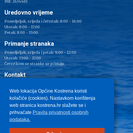
MB: 2634465
Uredovno vrijeme
Ponedjeljak, srijeda i četvrtak: 8:00 - 16:00
Utorak: 8:00 - 17:00
Petak: 8:00 - 15:00
Primanje stranaka
Ponedjeljak, srijeda i petak: 9:00 - 12:00
Utorak: 13:00 - 17:00
Četvrtkom se stranke ne primaju
Kontakt
Adresa: Sv. Lucija 38
Tel: 051/ 209 000
Web lokacija Općine Kostrena koristi
Fax: 051/ 289 400
kolačiće (cookies). Nastavkom korištenja
E-mail:
kostrena@kostrena.hr
web stranica kostrena.hr slažete se i
Kontakt informacije
prihvaćate
Pravila privatnosti osobnih
Uvjeti korištenja
podataka.
Pravo na pristup informacijama
Zaštita privatnosti