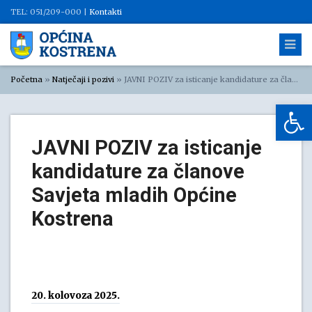
TEL: 051/209-000 |
Kontakti
Početna
»
Natječaji i pozivi
»
JAVNI POZIV za isticanje kandidature za članove Savjeta mladih Općine Kostrena
Op
JAVNI POZIV za isticanje
kandidature za članove
Savjeta mladih Općine
Kostrena
20. kolovoza 2025.