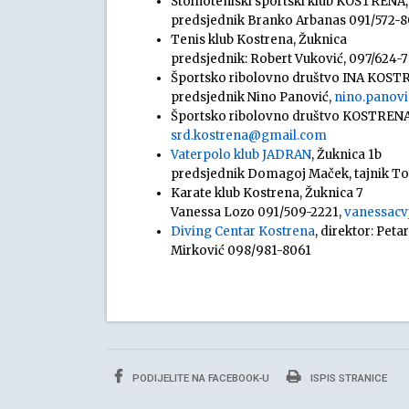
Stolnoteniski sportski klub KOSTRENA, 
predsjednik Branko Arbanas 091/572-
Tenis klub Kostrena, Žuknica
predsjednik: Robert Vuković, 097/624-7
Športsko ribolovno društvo INA KOST
predsjednik Nino Panović,
nino.panov
Športsko ribolovno društvo KOSTRENA,
srd.kostrena@gmail.com
Vaterpolo klub JADRAN
, Žuknica 1b
predsjednik Domagoj Maček, tajnik To
Karate klub Kostrena, Žuknica 7
Vanessa Lozo 091/509-2221,
vanessac
Diving Centar Kostrena
, direktor: Peta
Mirković 098/981-8061
PODIJELITE NA FACEBOOK-U
ISPIS STRANICE