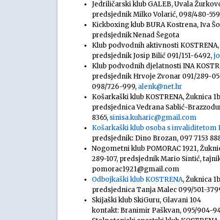
Jedriličarski klub GALEB, Uvala Žurkovo
predsjednik Milko Volarić, 098/480-559
Kickboxing klub BURA Kostrena, Iva Šo
predsjednik Nenad Šegota
Klub podvodnih aktivnosti KOSTRENA, 
predsjednik Josip Bilić 091/151-6492,
j
Klub podvodnih djelatnosti INA KOSTR
predsjednik Hrvoje Zvonar 091/289-05
098/726-999,
alenk@net.hr
Košarkaški klub KOSTRENA, Žuknica 1
predsjednica Vedrana Sablić-Brazzoduro
8365,
sinisa.kuharic@gmail.com
Košarkaški klub osoba s invaliditetom
predsjednik
:
Dino Brozan, 097 7153 888,
Nogometni klub POMORAC 1921, Žuknica 
289-107, predsjednik Mario Sintić, tajn
pomorac1921@gmail.com
Odbojkaški klub KOSTRENA
, Žuknica 1
predsjednica Tanja Malec 099/501-379
Skijaški klub SkiGuru, Glavani 104
kontakt: Branimir Paškvan, 095/904-9