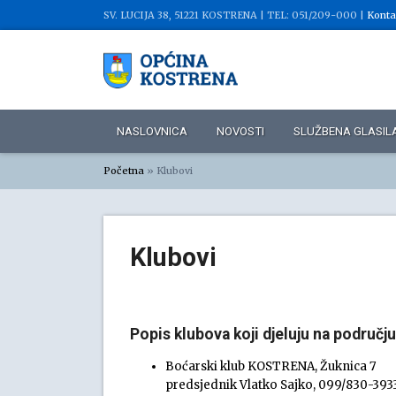
SV. LUCIJA 38, 51221 KOSTRENA |
TEL: 051/209-000 |
Konta
NASLOVNICA
NOVOSTI
SLUŽBENA GLASIL
Početna
»
Klubovi
Klubovi
Popis klubova koji djeluju na područj
Boćarski klub KOSTRENA, Žuknica 7
predsjednik Vlatko Sajko, 099/830-393