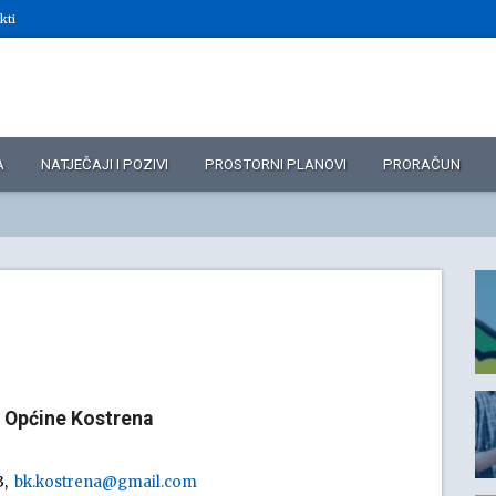
kti
A
NATJEČAJI I POZIVI
PROSTORNI PLANOVI
PRORAČUN
u Općine Kostrena
3,
bk.kostrena@gmail.com