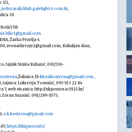
 3/2,
,
jedricarski.klub.galeb@ri.t-com.hr
,
dića 30
Rožići bb
oso.bilic1@gmail.com
ENA, Žarka Pezelja 4
00, zvonarhrvoje2@gmail.com, Kukuljan Alan,
b
, tajnik Siniša Kuharić, 091/536-
 Kostrena
,Žuknica 1b
kkosikostrena@gmail.com
,
 tajnica: Lukrecija Tomušić, 095 913 22 84
7, web stranica: http://nkpomorac1921.hr/
ik Zoran Suzanić, 091/289-1075,
b
9,
o.k.kostrena@gmail.com
487,
https://skiguru.info/