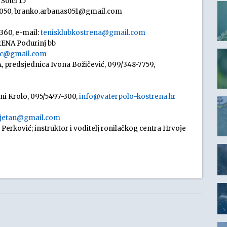
Šoići 15
8050, branko.arbanas051@gmail.com
360, e-mail:
tenisklubkostrena@gmail.com
RENA Podurinj bb
ic@gmail.com
 predsjednica Ivona Božičević, 099/348-7759,
ni Krolo, 095/5497-300,
info@vaterpolo-kostrena.hr
vjetan@gmail.com
r Perković; instruktor i voditelj ronilačkog centra Hrvoje