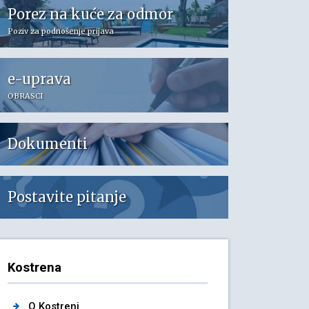
Porez na kuće za odmor
Poziv za podnošenje prijava
e-uprava
OBRASCI
Dokumenti
Postavite pitanje
Kostrena
O Kostreni