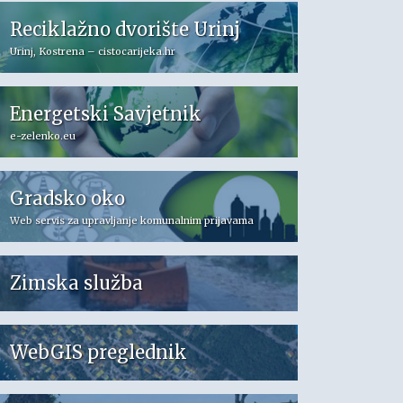
Reciklažno dvorište Urinj
Urinj, Kostrena – cistocarijeka.hr
Energetski Savjetnik
e-zelenko.eu
Gradsko oko
Web servis za upravljanje komunalnim prijavama
Zimska služba
WebGIS preglednik