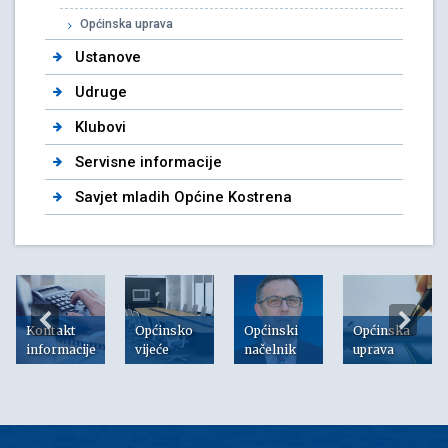
Općinska uprava
Ustanove
Udruge
Klubovi
Servisne informacije
Savjet mladih Općine Kostrena
Kontakt
Općinsko
Općinski
Općinska
informacije
vijeće
načelnik
uprava