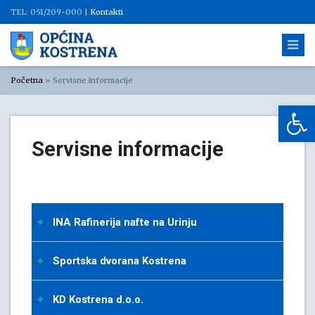
TEL: 051/209-000 |
Kontakti
Početna
»
Servisne informacije
Op
Servisne informacije
INA Rafinerija nafte na Urinju
Sportska dvorana Kostrena
KD Kostrena d.o.o.