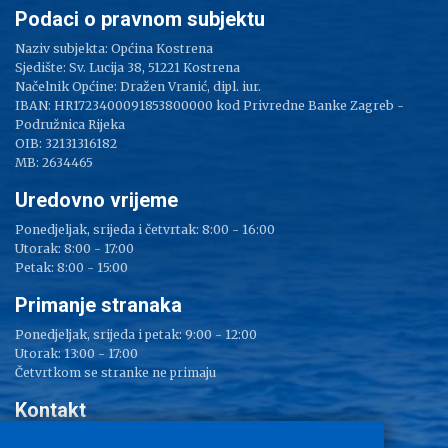
Podaci o pravnom subjektu
Naziv subjekta: Općina Kostrena
Sjedište: Sv. Lucija 38, 51221 Kostrena
Načelnik Općine: Dražen Vranić, dipl. iur.
IBAN: HR1723400091853800000 kod Privredne Banke Zagreb -
Podružnica Rijeka
OIB: 32131316182
MB: 2634465
Uredovno vrijeme
Ponedjeljak, srijeda i četvrtak: 8:00 - 16:00
Utorak: 8:00 - 17:00
Petak: 8:00 - 15:00
Primanje stranaka
Ponedjeljak, srijeda i petak: 9:00 - 12:00
Utorak: 13:00 - 17:00
Četvrtkom se stranke ne primaju
Kontakt
Adresa: Sv. Lucija 38