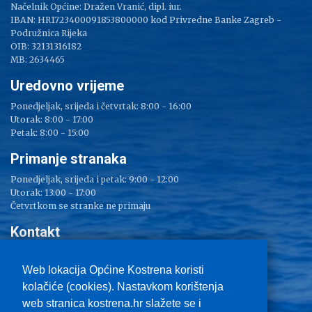
Načelnik Općine: Dražen Vranić, dipl. iur.
IBAN: HR1723400091853800000 kod Privredne Banke Zagreb -
Podružnica Rijeka
OIB: 32131316182
MB: 2634465
Uredovno vrijeme
Ponedjeljak, srijeda i četvrtak: 8:00 - 16:00
Utorak: 8:00 - 17:00
Petak: 8:00 - 15:00
Primanje stranaka
Ponedjeljak, srijeda i petak: 9:00 - 12:00
Utorak: 13:00 - 17:00
Četvrtkom se stranke ne primaju
Kontakt
Adresa: Sv. Lucija 38
Tel: 051/ 209 000
Web lokacija Općine Kostrena koristi
Fax: 051/ 289 400
kolačiće (cookies). Nastavkom korištenja
E-mail:
kostrena@kostrena.hr
web stranica kostrena.hr slažete se i