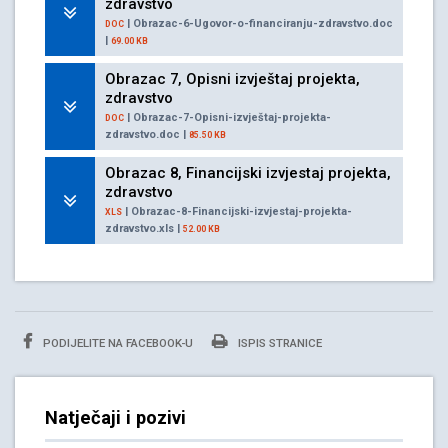
zdravstvo
| Obrazac-6-Ugovor-o-financiranju-zdravstvo.doc
DOC
|
69.00 KB
Obrazac 7, Opisni izvještaj projekta,
zdravstvo
| Obrazac-7-Opisni-izvještaj-projekta-
DOC
zdravstvo.doc |
85.50 KB
Obrazac 8, Financijski izvjestaj projekta,
zdravstvo
| Obrazac-8-Financijski-izvjestaj-projekta-
XLS
zdravstvo.xls |
52.00 KB
PODIJELITE NA FACEBOOK-U
ISPIS STRANICE
Natječaji i pozivi