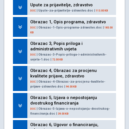
Upute za prijavitelje, zdravstvo
| Upute-za-prijavitelje-zdravstvo.doc |
DOC
113.00 KB
Obrazac 1, Opis programa, zdravstvo
| Obrazac-1-Opis-programa-zdravstvo.doc |
DOC
183.00
KB
Obrazac 3, Popis priloga i
administrativnih uvjeta
| Obrazac-3-Popis-priloga-i-administrativnih-
DOC
uvjeta-1.doc |
72.00 KB
Obrazac 4, Obrazac za procjenu
kvalitete prijave, zdravstvo
| Obrazac-4-Obrazac-za-procjenu-kvalitete-
DOC
prijave-zdravstvo.doc |
94.00 KB
Obrazac 5, Izjava o nepostojanju
dvostrukog financiranja
| Obrazac-5-Izjava-o-nepostojanju-dvostrukog-
DOC
financiranja.doc |
39.00 KB
Obrazac 6, Ugovor o financiranju,