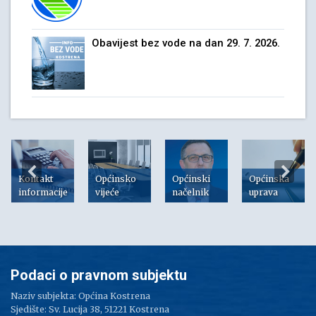
Obavijest bez vode na dan 29. 7. 2026.
Kontakt
Općinsko
Općinski
Općinska
informacije
vijeće
načelnik
uprava
Podaci o pravnom subjektu
Naziv subjekta: Općina Kostrena
Sjedište: Sv. Lucija 38, 51221 Kostrena