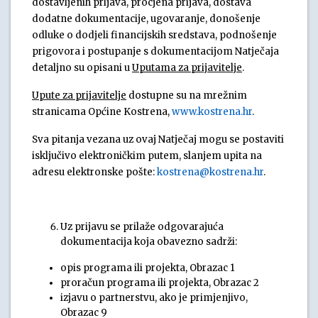
dostavljenih prijava, procjena prijava, dostava
dodatne dokumentacije, ugovaranje, donošenje
odluke o dodjeli financijskih sredstava, podnošenje
prigovora i postupanje s dokumentacijom Natječaja
detaljno su opisani u
Uputama za prijavitelje
.
Upute za prijavitelje
dostupne su na mrežnim
stranicama Općine Kostrena,
www.kostrena.hr
.
Sva pitanja vezana uz ovaj Natječaj mogu se postaviti
isključivo elektroničkim putem, slanjem upita na
adresu elektronske pošte:
kostrena@kostrena.hr
.
Uz prijavu se prilaže odgovarajuća
dokumentacija koja obavezno sadrži:
opis programa ili projekta, Obrazac 1
proračun programa ili projekta, Obrazac 2
izjavu o partnerstvu, ako je primjenjivo,
Obrazac 9