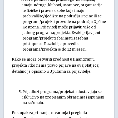
imaju udruge, klubovi, ustanove, organizacije
te fizičke i pravne osobe koje imaju
prebivalište/sjedište na području Općine ili se
programi/projekti provode na području Općine
Kostrena. Prijavitelj može prijaviti više od
jednog programa/projekta. Svaki prijavljeni
program/projekt treba imati zasebnu
pristupnicu. Razdoblje provedbe
programa/projekta je do 12 mjeseci.
Kako se može ostvariti prednost u financiranju
projekta i tko nema pravo prijave na ovaj Natječaj
detaljno je opisano u
Uputama za prijavitelje
.
Prijedlozi programa/projekata dostavljaju se
isključivo na propisanim obrascima i ispunjeni
na računalu.
Postupak zaprimanja, otvaranja i pregleda