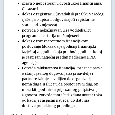
izjavu o nepostojanju dvostrukog financiranja,
Obrazac 5
dokaz o registraciji (izvadak ili presliku važećeg
rješenja o upisu u odgovarajući registar ne
stariju od 3 mjeseca)
potvrda o nekažnjavanju za voditelja/icu
programa ne starija od 6 mjeseci
dokaz o transparentnom financijskom
poslovanju (dokaz da je godišnji financijski
izvještaj za godinu koja prethodi godini u kojoj
je raspisan natječaj predan nadležnoj FINA
agenciji)
Potvrda Ministarstva financija/Porezne uprave
o stanju javnog dugovanja za prijavitelja i
partnere iz koje je vidljivo da organizacija
nema duga, u slučaju da postoji javni dug, on
mora biti podmiren prije samog potpisivanja
Ugovora. Potvrda mora biti izdana unutar roka
od kada je raspisan natječaj do datuma
dostave projektnog prijedloga.