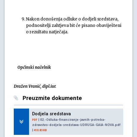
Nakon donošenja odluke o dodjeli sredstava,
podnositelji zahtjeva bit će pisano obaviješteni
o rezultatu natječaja.
Općinski načelnik
Dražen Vranić, dipl.iur.
Preuzmite dokumente
Dodjela sredstava
| 02.-Odluka-financiranje-javnih-potreba-
PDF
zdravstvo-dodjela-sredstava-UDRUGA-GAIA-NOVA.pdf
|
410.83 KB