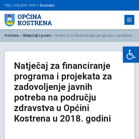
TEL: 051/209-000 |
Kontakti
Početna
»
Natječaji i pozivi
»
Natječaj za financiranje programa i projekata za zadovoljenje javnih potreba na području zdravstva u Općini Kostrena u 2018. godini
Op
Natječaj za financiranje
programa i projekata za
zadovoljenje javnih
potreba na području
zdravstva u Općini
Kostrena u 2018. godini