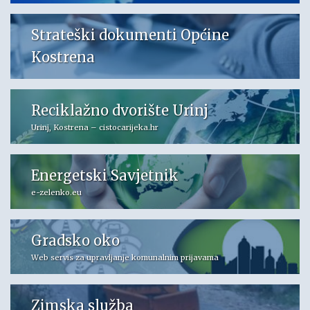
Strateški dokumenti Općine
Kostrena
Reciklažno dvorište Urinj
Urinj, Kostrena – cistocarijeka.hr
Energetski Savjetnik
e-zelenko.eu
Gradsko oko
Web servis za upravljanje komunalnim prijavama
Zimska služba