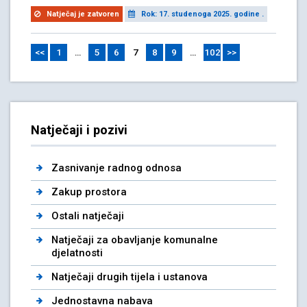
Natječaj je zatvoren
Rok: 17. studenoga 2025. godine .
<<
1
…
5
6
7
8
9
…
102
>>
Natječaji i pozivi
Zasnivanje radnog odnosa
Zakup prostora
Ostali natječaji
Natječaji za obavljanje komunalne
djelatnosti
Natječaji drugih tijela i ustanova
Jednostavna nabava