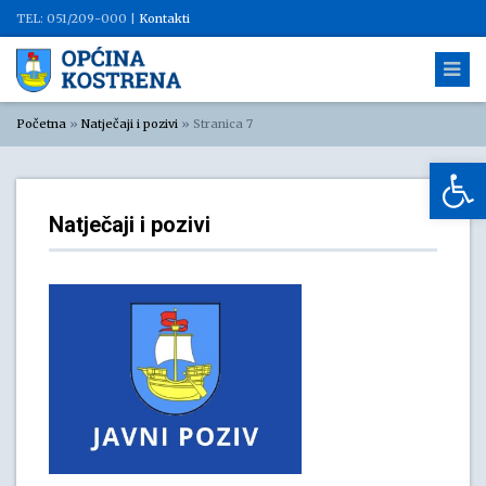
TEL: 051/209-000 |
Kontakti
Početna
»
Natječaji i pozivi
»
Stranica 7
Op
Natječaji i pozivi