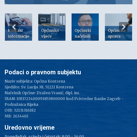
Kontakt
Općinsko
Općinski
Općinska
informacije
vijeće
načelnik
uprava
Podaci o pravnom subjektu
Naziv subjekta: Općina Kostrena
Sjedište: Sv. Lucija 38, 51221 Kostrena
Načelnik Općine: Dražen Vranić, dipl. iur.
IBAN: HR1723400091853800000 kod Privredne Banke Zagreb -
Podružnica Rijeka
OIB: 32131316182
MB: 2634465
Uredovno vrijeme
Ponedjeljak, srijeda i četvrtak: 8:00 - 16:00