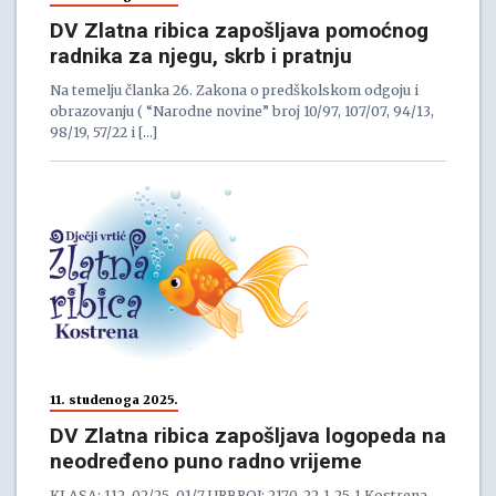
DV Zlatna ribica zapošljava pomoćnog
radnika za njegu, skrb i pratnju
Na temelju članka 26. Zakona o predškolskom odgoju i
obrazovanju ( “Narodne novine” broj 10/97, 107/07, 94/13,
98/19, 57/22 i […]
11. studenoga 2025.
DV Zlatna ribica zapošljava logopeda na
neodređeno puno radno vrijeme
KLASA: 112-02/25-01/7 URBROJ: 2170-22-1-25-1 Kostrena,