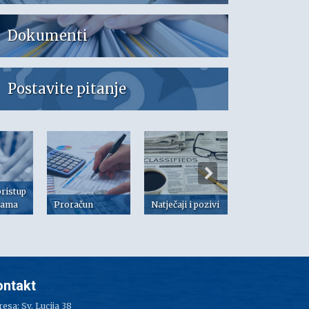
Dokumenti
Postavite pitanje
pristup
jama
Proračun
Natječaji i pozivi
Dokumenti
ontakt
esa: Sv. Lucija 38