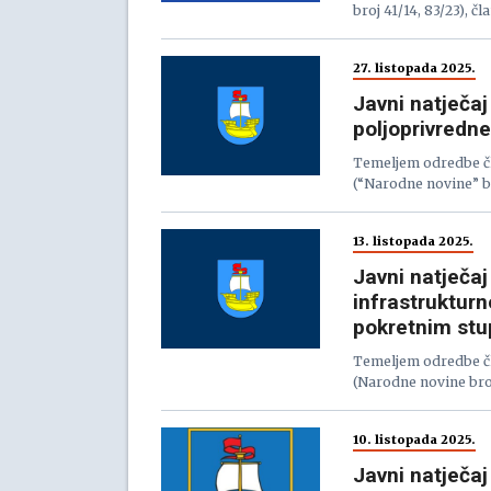
broj 41/14, 83/23), čl
27. listopada 2025.
Javni natječaj
poljoprivredn
Temeljem odredbe čl
(“Narodne novine” br. 
13. listopada 2025.
Javni natječa
infrastruktur
pokretnim st
Temeljem odredbe čl
(Narodne novine broj 
10. listopada 2025.
Javni natječaj