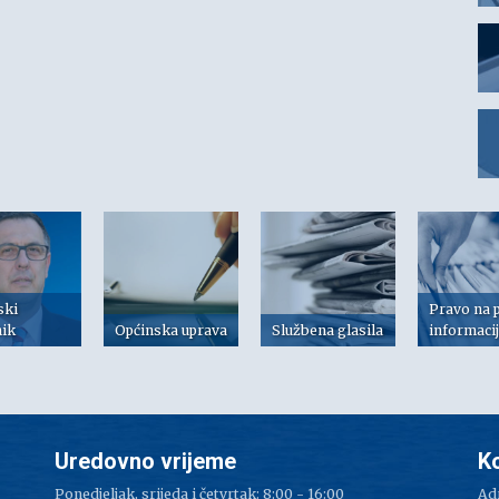
ski
Pravo na 
nik
Općinska uprava
Službena glasila
informaci
Uredovno vrijeme
K
Ponedjeljak, srijeda i četvrtak: 8:00 - 16:00
Adr