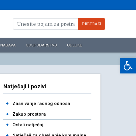
NABAVA
GOSPODARSTVO
ODLUKE
Op
Natječaji i pozivi
Zasnivanje radnog odnosa
Zakup prostora
Ostali natječaji
Natječaji za obavljanje komunalne