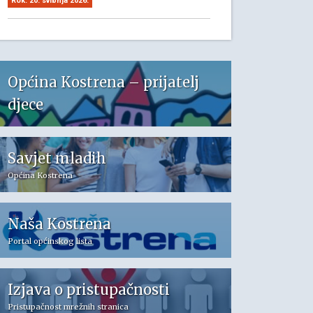
Rok: 20. svibnja 2026.
Općina Kostrena – prijatelj
djece
Savjet mladih
Općina Kostrena
Naša Kostrena
Portal općinskog lista
Izjava o pristupačnosti
Pristupačnost mrežnih stranica