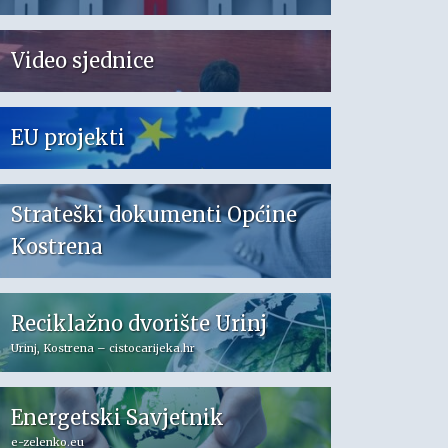
Video sjednice
EU projekti
Strateški dokumenti Općine
Kostrena
Reciklažno dvorište Urinj
Urinj, Kostrena – cistocarijeka.hr
Energetski Savjetnik
e-zelenko.eu