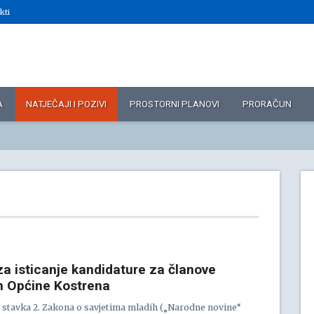
kti
A
NATJEČAJI I POZIVI
PROSTORNI PLANOVI
PRORAČUN
a isticanje kandidature za članove
h Općine Kostrena
. stavka 2. Zakona o savjetima mladih („Narodne novine“