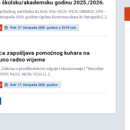
 školsku/akademsku godinu 2025./2026.
pćinskog načelnika KLASA: 024-01/25-03/21, URBROJ: 2170-
 listopada 2025. godine Općina Kostrena dana 10. listopada […]
n
Rok: 27. listopada 2025. godine u 23:59 sati .
ica zapošljava pomoćnog kuhara na
uno radno vrijeme
6. Zakona o predškolskom odgoju i obrazovanju ( “Narodne
7/07, 94/13, 98/19, 57/22 i […]
n
Rok: 17. listopada 2025. godine .