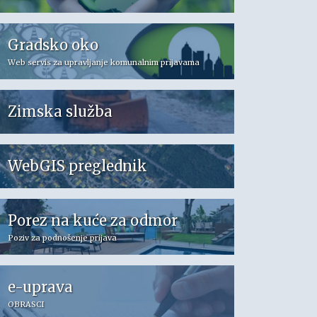
Gradsko oko
Web servis za upravljanje komunalnim prijavama
Zimska služba
WebGIS preglednik
Porez na kuće za odmor
Poziv za podnošenje prijava
e-uprava
OBRASCI