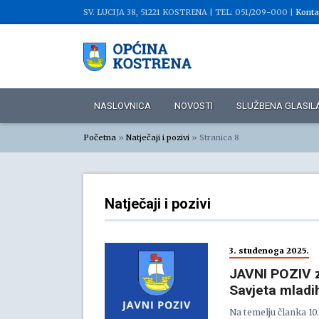
SV. LUCIJA 38, 51221 KOSTRENA |
TEL: 051/209-000 |
Konta
NASLOVNICA
NOVOSTI
SLUŽBENA GLASIL
Početna
»
Natječaji i pozivi
»
Stranica 8
Natječaji i pozivi
3. studenoga 2025.
JAVNI POZIV z
Savjeta mladi
Na temelju članka 10