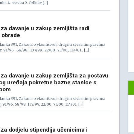
anka 4. stavka 2. Odluke […]
 za davanje u zakup zemljišta radi
e obrade
anka 391. Zakona o vlasništvu i drugim stvarnim pravima
91/96., 68/98., 137/99., 22/00., 73/00., 114/01., […]
j za davanje u zakup zemljišta za postavu
nog uređaja pokretne bazne stanice s
upom
anka 391. Zakona o vlasništvu i drugim stvarnim pravima
91/96, 68/98, 137/99, 22/00, 73/00, 114/01, […]
 za dodjelu stipendija učenicima i