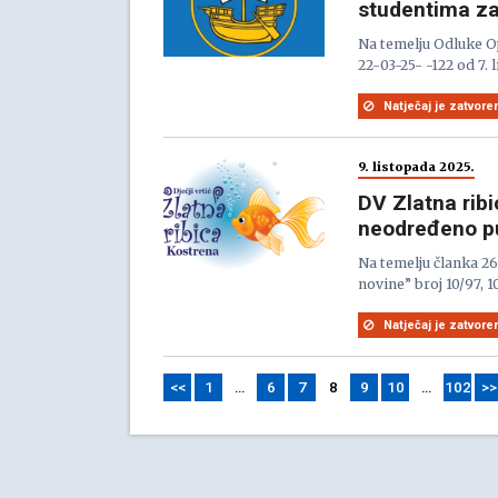
studentima za
Na temelju Odluke O
22-03-25- -122 od 7.
Natječaj je zatvore
9. listopada 2025.
DV Zlatna rib
neodređeno p
Na temelju članka 2
novine” broj 10/97, 10
Natječaj je zatvore
<<
1
…
6
7
8
9
10
…
102
>>