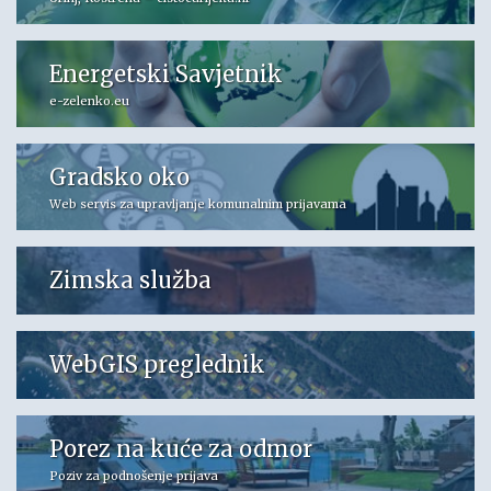
Energetski Savjetnik
e-zelenko.eu
Gradsko oko
Web servis za upravljanje komunalnim prijavama
Zimska služba
WebGIS preglednik
Porez na kuće za odmor
Poziv za podnošenje prijava