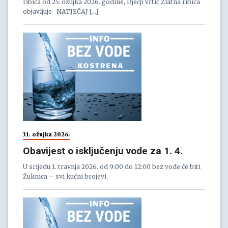
ribica od 25. ožujka 2026. godine, Dječji vrtić Zlatna ribica
objavljuje NATJEČAJ […]
31. ožujka 2026.
Obavijest o isključenju vode za 1. 4.
U srijedu 1. travnja 2026. od 9:00 do 12:00 bez vode će biti
Žuknica – svi kućni brojevi.