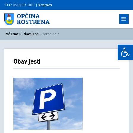
TEL: 051/209-000 |
Kontakti
Početna
»
Obavijesti
»
Stranica 7
Op
Obavijesti