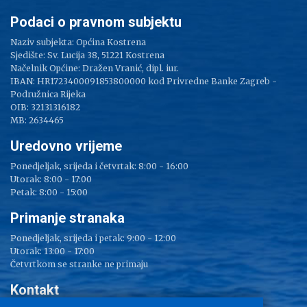
Podaci o pravnom subjektu
Naziv subjekta: Općina Kostrena
Sjedište: Sv. Lucija 38, 51221 Kostrena
Načelnik Općine: Dražen Vranić, dipl. iur.
IBAN: HR1723400091853800000 kod Privredne Banke Zagreb -
Podružnica Rijeka
OIB: 32131316182
MB: 2634465
Uredovno vrijeme
Ponedjeljak, srijeda i četvrtak: 8:00 - 16:00
Utorak: 8:00 - 17:00
Petak: 8:00 - 15:00
Primanje stranaka
Ponedjeljak, srijeda i petak: 9:00 - 12:00
Utorak: 13:00 - 17:00
Četvrtkom se stranke ne primaju
Kontakt