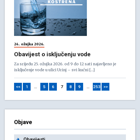
24. ožujka 2026.
Obavijest o isključenju vode
Za srijedu 25. ožujka 2026. od 9 do 12 sati najavljeno je
isključenje vode u ulici Urinj – svi kućni […]
<<
1
…
5
6
7
8
9
…
253
>>
Objave
Obavijesti