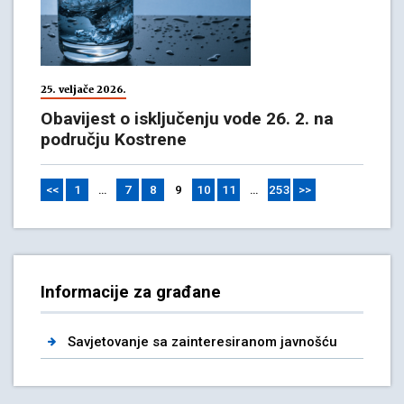
25. veljače 2026.
Obavijest o isključenju vode 26. 2. na
području Kostrene
<<
1
…
7
8
9
10
11
…
253
>>
Informacije za građane
Savjetovanje sa zainteresiranom javnošću