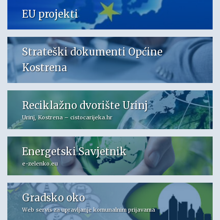
EU projekti
Strateški dokumenti Općine
Kostrena
Reciklažno dvorište Urinj
Urinj, Kostrena – cistocarijeka.hr
Energetski Savjetnik
e-zelenko.eu
Gradsko oko
Web servis za upravljanje komunalnim prijavama