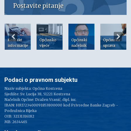
Postavite pitanje
Kontakt
Općinsko
Općinski
Općinska
informacije
vijeće
načelnik
uprava
Podaci o pravnom subjektu
Naziv subjekta: Općina Kostrena
Sjedište: Sv. Lucija 38, 51221 Kostrena
Načelnik Općine: Dražen Vranić, dipl. iur.
IBAN: HR1723400091853800000 kod Privredne Banke Zagreb -
Podružnica Rijeka
OIB: 32131316182
MB: 2634465