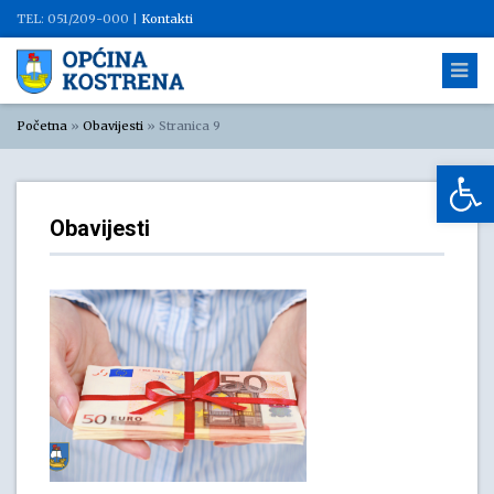
TEL: 051/209-000 |
Kontakti
Početna
»
Obavijesti
»
Stranica 9
Op
Obavijesti