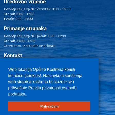
Uredovno vrijeme
Ponedjeljak, srijeda i četvrtak: 8:00 - 16:00
Utorak: 8:00 - 17:00
Petak: 8:00 - 15:00
Primanje stranaka
Ponedjeljak, srijeda i petak: 9:00 - 12:00
Utorak: 13:00 - 17:00
Četvrtkom se stranke ne primaju
Kontakt
Adresa: Sv. Lucija 38
Tel: 051/ 209 000
Web lokacija Općine Kostrena koristi
Fax: 051/ 289 400
kolačiće (cookies). Nastavkom korištenja
E-mail:
kostrena@kostrena.hr
web stranica kostrena.hr slažete se i
Kontakt informacije
prihvaćate
Pravila privatnosti osobnih
Uvjeti korištenja
podataka.
Pravo na pristup informacijama
Zaštita privatnosti
Impressum
Prihvaćam